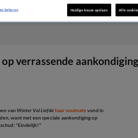
en beheren
Huidige keuze opslaan
Alle cookie
 op verrassende aankondiging
zoen van
Winter Vol Liefde
haar soulmate
vond in
orden, want met een speciale aankondiging op
chud: "Eindelijk!"