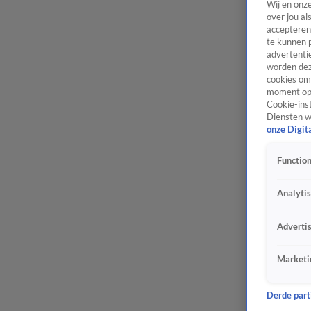
Wij en onz
over jou al
accepteren
te kunnen 
advertentie
worden dez
cookies om 
moment opn
Cookie-inst
Diensten w
onze Digit
Function
Analyti
Adverti
Marketi
Derde parti