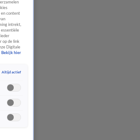
 verzamelen
okies
 en content
van
ing intrekt,
 essentiële
 ieder
 op de link
nze Digitale
Bekijk hier
Altijd actief