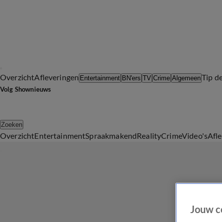
Overzicht
Afleveringen
Tip d
Entertainment
BN'ers
TV
Crime
Algemeen
Volg Shownieuws
Zoeken
Overzicht
Entertainment
Spraakmakend
Reality
Crime
Video's
Afl
Jouw c