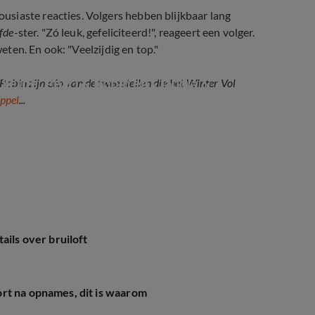
siaste reacties. Volgers hebben blijkbaar lang
fde
-ster. "Zó leuk, gefeliciteerd!", reageert een volger.
weten. En ook: "Veelzijdig en top."
iefde: Pearl & Robin en Claudia & 
obin zijn één van de twee stellen die het Winter Vol
ppel
...
ails over bruiloft
rt na opnames, dit is waarom