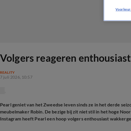
Voorkeur
Volgers reageren enthousiast
REALITY
7 juli 2026, 10:57
Pearl geniet van het Zweedse leven sinds ze in het derde sei
meubelmaker Robin. De bezige bij zit niet stil in het hoge No
Instagram heeft Pearl een hoop volgers enthousiast wakkerges