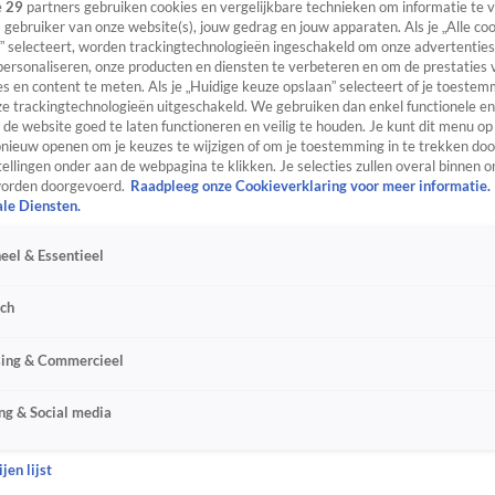
e
29
partners gebruiken cookies en vergelijkbare technieken om informatie te
s gebruiker van onze website(s), jouw gedrag en jouw apparaten. Als je „Alle co
” selecteert, worden trackingtechnologieën ingeschakeld om onze advertenties
personaliseren, onze producten en diensten te verbeteren en om de prestaties 
s en content te meten. Als je „Huidige keuze opslaan” selecteert of je toestemm
e trackingtechnologieën uitgeschakeld. We gebruiken dan enkel functionele en
de website goed te laten functioneren en veilig te houden. Je kunt dit menu op
ieuw openen om je keuzes te wijzigen of om je toestemming in te trekken door
ellingen onder aan de webpagina te klikken. Je selecties zullen overal binnen o
orden doorgevoerd.
Raadpleeg onze Cookieverklaring voor meer informatie.
ale Diensten.
eel & Essentieel
sch
sing & Commercieel
ng & Social media
jen lijst