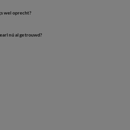
gs wel oprecht?
earl nú al getrouwd?