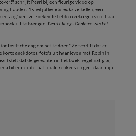
ver!", schrijft Pearl bij een fleurige video op
 houden. "Ik wil jullie iets leuks vertellen, een
andenlang' veel verzoeken te hebben gekregen voor haar
tenboek uit te brengen:
Pearl Living -
Genieten van het
ntastische dag om het te doen." Ze schrijft dat er
e korte anekdotes, foto's uit haar leven met Robin in
earl stelt dat de gerechten in het boek 'regelmatig bij
 verschillende internationale keukens en geef daar mijn