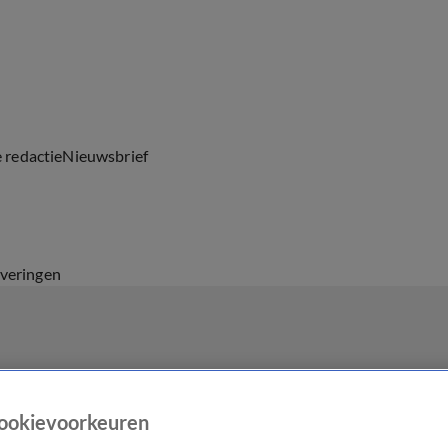
e redactie
Nieuwsbrief
everingen
ookievoorkeuren