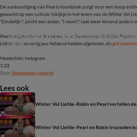
De aankondiging van Pearls kookboek zorgt voor een hoop enthou
gewacht op een culinair inkijkje in het leven van de
Winter Vol Lie
"Eindelijk!", juicht een ander. "I want!", laat weer iemand anders 
Twee Winter Vol Liefde-koppels vonden wél de l
Pearl emigreerde van Suriname naar Zweden voor de liefde. Pearl en R
Viktor
Liefde-seizoen vorig jaar liefdevol hebben afgesloten, als
getrouwd ko
Headerfoto: Instagram
1:22
Door
Shownieuws-redactie
Lees ook
Winter Vol Liefde-Robin en Pearl vertellen det
Winter Vol Liefde-Pearl en Robin trouwden ko