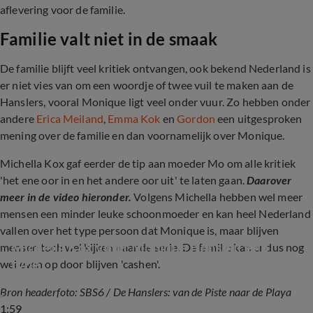
aflevering voor de familie.
Familie valt niet in de smaak
De familie blijft veel kritiek ontvangen, ook bekend Nederland is
er niet vies van om een woordje of twee vuil te maken aan de
Hanslers, vooral Monique ligt veel onder vuur. Zo hebben onder
andere
Erica Meiland
,
Emma Kok
en
Gordon
een uitgesproken
mening over de familie en dan voornamelijk over Monique.
Michella Kox gaf eerder de tip aan moeder Mo om alle kritiek
'het ene oor in en het andere oor uit' te laten gaan.
Daarover
meer in de video hieronder.
Volgens Michella hebben wel meer
mensen een minder leuke schoonmoeder en kan heel Nederland
vallen over het type persoon dat Monique is, maar blijven
Michella Kox vindt Monique Hansler 'een 
mensen toch wel kijken naar de serie. De familie kan er dus nog
type'
wel even op door blijven 'cashen'.
Bron headerfoto: SBS6 / De Hanslers: van de Piste naar de Playa
1:59