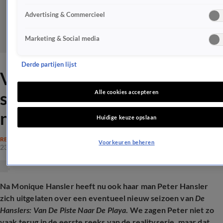
Advertising & Commercieel
Marketing & Social media
Derde partijen lijst
Vragen de Hanslers door
succes meer geld voor een
Alle cookies accepteren
nieuw seizoen?
Huidige keuze opslaan
REALITY
Voorkeuren beheren
23 mrt 2026, 11:09
Na Monique Hansler heeft nu ook haar man Peter Hansler
zich uitgelaten over een eventueel nieuw seizoen van
De
Hanslers: Van De Piste Naar De Playa
. We zagen Peter niet zo
vaak terug in de eerste reeks van de realityserie, maar dat