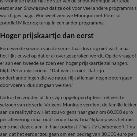
is Monique natuurlijk de ster van de show. Monique vertelde
eerder aan
Shownieuws
dat ze ook voor veel andere programma's
wordt gevraagd. Wie weet zien we Monique met Peter of
zoonlief Mike nog terug in een ander programma.
Hoger prijskaartje dan eerst
Een tweede seizoen van de serie staat dus nog niet vast, maar
het lijkt er wel op dat er al over gesproken wordt. Op de vraag of
er aan een tweede seizoen een hoger prijskaartje zal hangen,
blijft Peter mysterieus: "Dat weet ik niet. Dat zijn
onderhandelingen die we natuurlijk allemaal nog moeten gaan
doorvoeren, dus dat gaan we zien."
De kosten zouden al flink zijn opgelopen tijdens het eerste
seizoen van de serie. Volgens Monique verdient de familie lekker
aan de realityshow. Het zou volgens haar gaan om 80.000 euro
per aflevering, maar oud-zenderbaas Tina Nijkamp was het niet
eens met deze claim. In haar podcast
Tina's TV Update
geeft Tina
aan dat het eerder zou gaan om een bedrag van 30.000 euro per