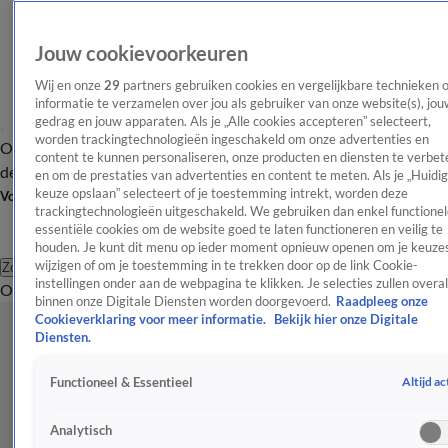
Jouw cookievoorkeuren
Wij en onze
29
partners gebruiken cookies en vergelijkbare technieken 
informatie te verzamelen over jou als gebruiker van onze website(s), jou
gedrag en jouw apparaten. Als je „Alle cookies accepteren” selecteert,
worden trackingtechnologieën ingeschakeld om onze advertenties en
Overzicht
Afleveringen
Tip
Entertainment
BN'ers
TV
Crime
Algemeen
content te kunnen personaliseren, onze producten en diensten te verbet
de redactie
Nieuwsbrief
en om de prestaties van advertenties en content te meten. Als je „Huidi
keuze opslaan” selecteert of je toestemming intrekt, worden deze
Volg Shownieuws
trackingtechnologieën uitgeschakeld. We gebruiken dan enkel functionel
essentiële cookies om de website goed te laten functioneren en veilig te
houden. Je kunt dit menu op ieder moment opnieuw openen om je keuzes
wijzigen of om je toestemming in te trekken door op de link Cookie-
Zoeken
instellingen onder aan de webpagina te klikken. Je selecties zullen overal
Overzicht
Entertainment
Spraakmakend
Reality
Crime
Video's
Afl
binnen onze Digitale Diensten worden doorgevoerd.
Raadpleeg onze
Cookieverklaring voor meer informatie.
Bekijk hier onze Digitale
Diensten.
Altijd ac
Functioneel & Essentieel
Analytisch