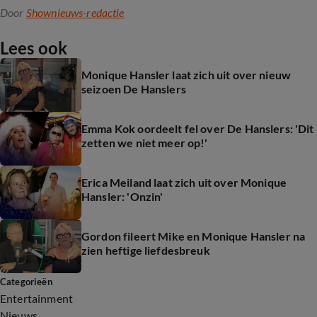
Door
Shownieuws-redactie
Lees ook
Monique Hansler laat zich uit over nieuw
seizoen De Hanslers
Emma Kok oordeelt fel over De Hanslers: 'Dit
zetten we niet meer op!'
Erica Meiland laat zich uit over Monique
Hansler: 'Onzin'
Gordon fileert Mike en Monique Hansler na
zien heftige liefdesbreuk
Categorieën
Entertainment
Nieuws