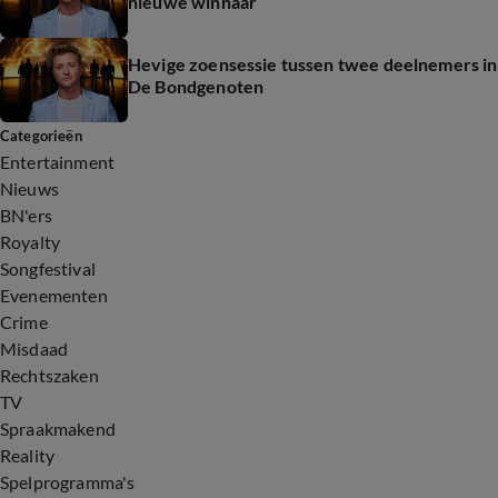
nieuwe winnaar
Hevige zoensessie tussen twee deelnemers in
De Bondgenoten
Categorieën
Entertainment
Nieuws
BN'ers
Royalty
Songfestival
Evenementen
Crime
Misdaad
Rechtszaken
TV
Spraakmakend
Reality
Spelprogramma's