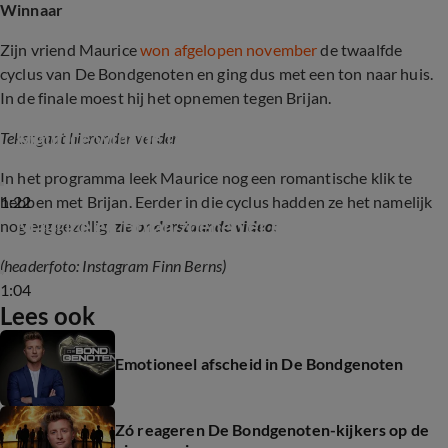
Winnaar
Zijn vriend Maurice
won afgelopen november
de twaalfde
cyclus van De Bondgenoten en ging dus met een ton naar huis.
In de finale moest hij het opnemen tegen Brijan.
Maurice wint de finale van De Bondgenoten
Tekst gaat hieronder verder
In het programma leek Maurice nog een romantische klik te
1:22
hebben met Brijan. Eerder in die cyclus hadden ze het namelijk
Maurice en Brijan zoenen er op los
nog erg gezellig,
zie onderstaande video:
(headerfoto: Instagram Finn Berns)
1:04
Lees ook
Emotioneel afscheid in De Bondgenoten
Zó reageren De Bondgenoten-kijkers op de