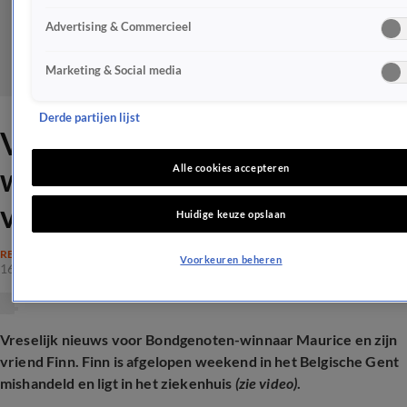
Advertising & Commercieel
Marketing & Social media
Derde partijen lijst
Vriend van De Bondgenoten-
winnaar Maurice deelt
Alle cookies accepteren
vreselijk nieuws
Huidige keuze opslaan
REALITY
Voorkeuren beheren
16 juli 2025, 17:06
Vreselijk nieuws voor Bondgenoten-winnaar Maurice en zijn
vriend Finn. Finn is afgelopen weekend in het Belgische Gent
mishandeld en ligt in het ziekenhuis
(zie video)
.