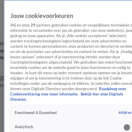
Jouw cookievoorkeuren
Wij en onze
29
partners gebruiken cookies en vergelijkbare technieken 
informatie te verzamelen over jou als gebruiker van onze website(s), jou
gedrag en jouw apparaten. Als je „Alle cookies accepteren” selecteert,
worden trackingtechnologieën ingeschakeld om onze advertenties en
Overzicht
Afleveringen
Tip
Entertainment
BN'ers
TV
Crime
Algemeen
content te kunnen personaliseren, onze producten en diensten te verbet
de redactie
Nieuwsbrief
en om de prestaties van advertenties en content te meten. Als je „Huidi
keuze opslaan” selecteert of je toestemming intrekt, worden deze
Volg Shownieuws
trackingtechnologieën uitgeschakeld. We gebruiken dan enkel functionel
essentiële cookies om de website goed te laten functioneren en veilig te
houden. Je kunt dit menu op ieder moment opnieuw openen om je keuzes
wijzigen of om je toestemming in te trekken door op de link Cookie-
Zoeken
instellingen onder aan de webpagina te klikken. Je selecties zullen overal
Overzicht
Entertainment
Spraakmakend
Reality
Crime
Video's
Afl
binnen onze Digitale Diensten worden doorgevoerd.
Raadpleeg onze
Cookieverklaring voor meer informatie.
Bekijk hier onze Digitale
Diensten.
Altijd ac
Functioneel & Essentieel
Analytisch