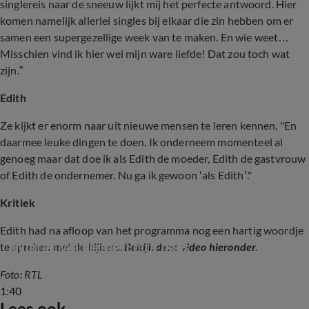
singlereis naar de sneeuw lijkt mij het perfecte antwoord. Hier
komen namelijk allerlei singles bij elkaar die zin hebben om er
samen een supergezellige week van te maken. En wie weet…
Misschien vind ik hier wel mijn ware liefde! Dat zou toch wat
zijn.”
Edith
Ze kijkt er enorm naar uit nieuwe mensen te leren kennen. "En
daarmee leuke dingen te doen. Ik onderneem momenteel al
genoeg maar dat doe ik als Edith de moeder, Edith de gastvrouw
of Edith de ondernemer. Nu ga ik gewoon ‘als Edith’."
Kritiek
Edith had na afloop van het programma nog een hartig woordje
Winter Vol Liefde-Edith boos
te spreken met de kijkers.
Bekijk deze video hieronder.
Foto: RTL
1:40
Lees ook