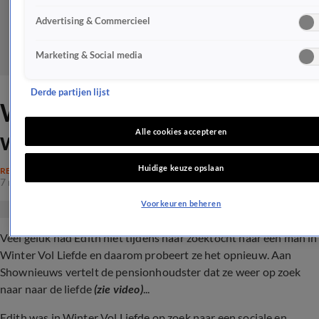
Advertising & Commercieel
Marketing & Social media
Derde partijen lijst
Winter Vol Liefde-Edith gaat
weer op zoek naar de liefde
Alle cookies accepteren
Huidige keuze opslaan
REALITY
7 mrt 2024, 13:48
Voorkeuren beheren
Veel geluk had Edith niet tijdens haar zoektocht naar een man in
Winter Vol Liefde en daarom probeert ze het opnieuw. Aan
Shownieuws vertelt de pensionhoudster dat ze weer op zoek
naar naar de liefde
(zie video)
...
Edith was in Winter Vol Liefde op zoek naar een sociale en