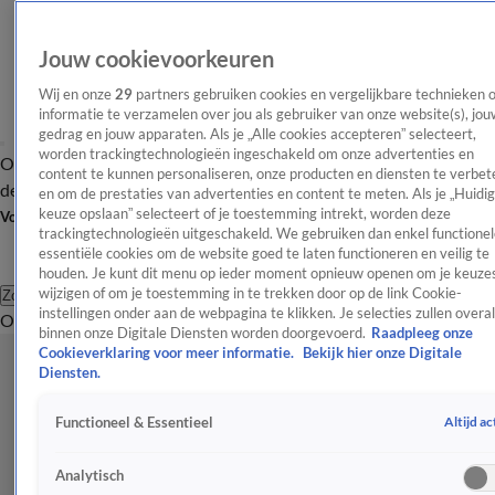
Jouw cookievoorkeuren
Wij en onze
29
partners gebruiken cookies en vergelijkbare technieken 
informatie te verzamelen over jou als gebruiker van onze website(s), jou
gedrag en jouw apparaten. Als je „Alle cookies accepteren” selecteert,
worden trackingtechnologieën ingeschakeld om onze advertenties en
Overzicht
Afleveringen
Tip
Entertainment
BN'ers
TV
Crime
Algemeen
content te kunnen personaliseren, onze producten en diensten te verbet
de redactie
Nieuwsbrief
en om de prestaties van advertenties en content te meten. Als je „Huidi
keuze opslaan” selecteert of je toestemming intrekt, worden deze
Volg Shownieuws
trackingtechnologieën uitgeschakeld. We gebruiken dan enkel functionel
essentiële cookies om de website goed te laten functioneren en veilig te
houden. Je kunt dit menu op ieder moment opnieuw openen om je keuzes
wijzigen of om je toestemming in te trekken door op de link Cookie-
Zoeken
instellingen onder aan de webpagina te klikken. Je selecties zullen overal
Overzicht
Entertainment
Spraakmakend
Reality
Crime
Video's
Afl
binnen onze Digitale Diensten worden doorgevoerd.
Raadpleeg onze
Cookieverklaring voor meer informatie.
Bekijk hier onze Digitale
Diensten.
Altijd ac
Functioneel & Essentieel
Analytisch