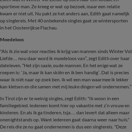
sportieve man. Ze kreeg er wat op bezoek, maar een relatie
kwam er niet uit. Nu pakt ze het anders aan, Edith gaat namelijk
op singlereis. Met 40 onbekende singles gaat ze wintersporten
in het Oostenrijkse Flachau.
Moedeloos
"Als ik zie wat voor reacties ik krijg van mannen sinds Winter Vol
Liefde… nou daar word ik moedeloos van”, zegt Edith over haar
dateleven. “Het zijn saaie, oude mannen. En het enige wat ze
roepen is: ‘Ja, maar ik kan skiën en ik ben handig’. Dat is precies
waar ik níét naar op zoek ben. Ik wil een man waarmee ik lekker
kan kletsen en die samen met mij leuke dingen wil ondernemen.”
In Tirol zijn er te weinig singles, zegt Edith: "Ik woon in een
familiegebied. Iedereen komt hier op vakantie met z’n vrouw en
kinderen. En als ik ga tinderen, tsja… dan levert dat alleen maar
onenightstands op. Want iedereen gaat daarna weer naar huis."
De reis die ze nu gaat ondernemen is dus een singlereis. "Deze