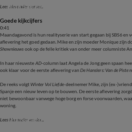
Piste naar de Playa)
Lees hieronder verder...
Goede kijkcijfers
0:41
Maandagavond is hun realityserie van start gegaan bij SBS6 en v
aflevering het goed gedaan. Mike en zijn moeder Monique zijn dol
Shownieuws
ook op de felle kritiek van onder meer columniste An
In haar nieuwste
AD
-column laat Angela de Jong geen spaan hee
ook klaar voor de eerste aflevering van
De Hanslers: Van de Piste 
De reeks volgt
Winter Vol Liefde
-deelnemer Mike, zijn (ex-)vrien
Spanje een nieuw leven op te bouwen. De eerste aflevering zorg
niet bewoonbaar vanwege hoge borg en forse voorwaarden, waarn
woning.
Tina Nijkamp vindt De Hanslers 'vermakelijke te
Lees hieronder verder...