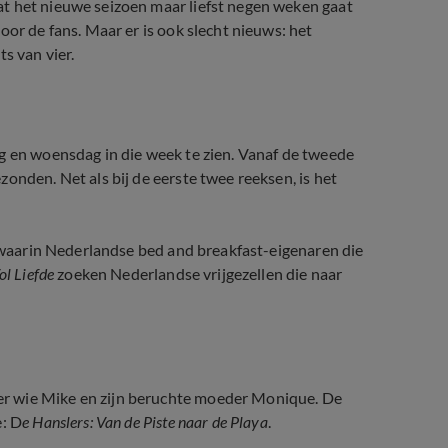
t het nieuwe seizoen maar liefst negen weken gaat
oor de fans. Maar er is ook slecht nieuws: het
s van vier.
g en woensdag in die week te zien. Vanaf de tweede
onden. Net als bij de eerste twee reeksen, is het
 waarin Nederlandse bed and breakfast-eigenaren die
ol Liefde
zoeken Nederlandse vrijgezellen die naar
r wie Mike en zijn beruchte moeder Monique. De
e: D
e Hanslers: Van de Piste naar de Playa
.
uizenzoekstress (De Hanslers: van de 