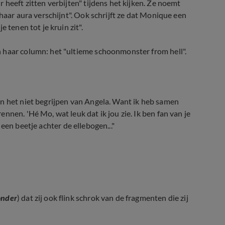
 heeft zitten verbijten" tijdens het kijken. Ze noemt
haar aura verschijnt". Ook schrijft ze dat Monique een
 tenen tot je kruin zit".
 haar column: het "ultieme schoonmonster from hell".
an het niet begrijpen van Angela. Want ik heb samen
nen. 'Hé Mo, wat leuk dat ik jou zie. Ik ben fan van je
k een beetje achter de ellebogen..."
uizenzoekstress (De Hanslers: van de 
onder
) dat zij ook flink schrok van de fragmenten die zij