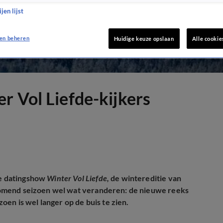
jen lijst
en beheren
Huidige keuze opslaan
Alle cookie
r Vol Liefde-kijkers
re datingshow
Winter Vol Liefde,
de wintereditie van
 komend seizoen wel wat veranderen: de nieuwe reeks
en is wel langer op de buis te zien.