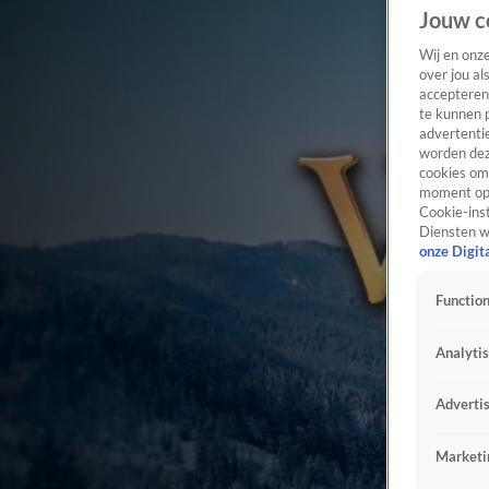
Jouw c
Wij en onz
over jou al
accepteren
te kunnen 
advertentie
worden dez
cookies om 
moment opn
Cookie-inst
Diensten w
onze Digit
Function
Analyti
Adverti
Marketi