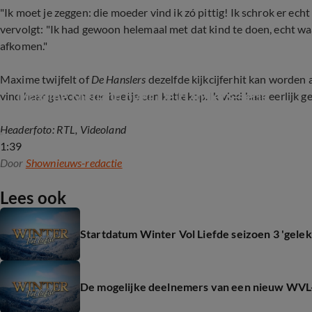
"Ik moet je zeggen: die moeder vind ik zó pittig! Ik schrok er echt
vervolgt: "Ik had gewoon helemaal met dat kind te doen, echt w
afkomen."
Maxime twijfelt of
De Hanslers
dezelfde kijkcijferhit kan worden 
Maxime Meiland over De Hanslers-serie
vind haar gewoon een beetje een kattekop. Ik vind haar eerlijk 
Headerfoto: RTL, Videoland
1:39
Door
Shownieuws-redactie
Lees ook
Startdatum Winter Vol Liefde seizoen 3 'gelek
De mogelijke deelnemers van een nieuw WVL-