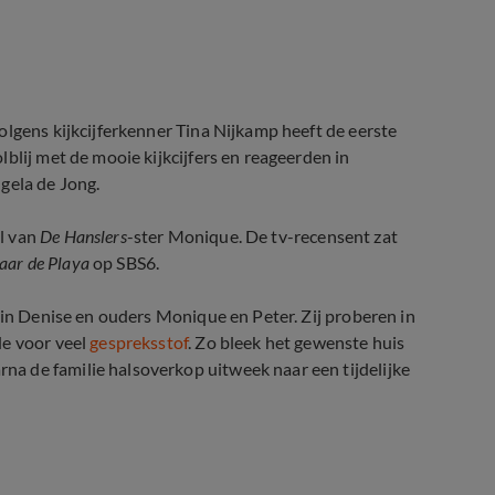
olgens kijkcijferkenner Tina Nijkamp heeft de eerste
blij met de mooie kijkcijfers en reageerden in
gela de Jong.
l van
De Hanslers
-ster Monique. De tv-recensent zat
naar de Playa
op SBS6.
din Denise en ouders Monique en Peter. Zij proberen in
de voor veel
gespreksstof
. Zo bleek het gewenste huis
a de familie halsoverkop uitweek naar een tijdelijke
levisie'