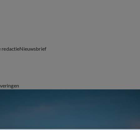
e redactie
Nieuwsbrief
everingen