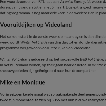
Een woordvoerder van RTL laat aan
Veronica Superguide
weten da
duren: van 5 januari tot en met 5 maart. Dus extra goed nieuws v
datingprogramma is nog maar drie keer in de week te zien in plaat
Vooruitkijken op Videoland
Het seizoen start in de eerste week op maandag en is dan dinsda
week wordt
Winter Vol Liefde
van dinsdag tot en donderdag uitgez
programma wel gewoon vooruit te kijken op Videoland.
Winter Vol Liefde
is gebaseerd op het succesvolle
B&B Vol Liefde
,
in het buitenland wonen, op zoek gaan naar de liefde. In
Winter V
sneeuwgebieden zijn geëmigreerd naar hun droompartner.
Mike en Monique
Vorig seizoen kende nogal wat spraakmakende deelnemers, onde
twee zijn momenteel te zien bij SBS6 met hun nieuwe realityseri
Eerste beelden De Hanslers: Monique boos en h