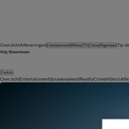
Overzicht
Afleveringen
Tip d
Entertainment
BN'ers
TV
Crime
Algemeen
Volg Shownieuws
Zoeken
Overzicht
Entertainment
Spraakmakend
Reality
Crime
Video's
Afl