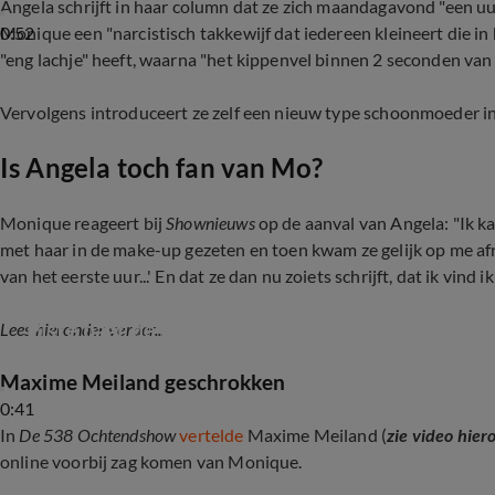
Angela schrijft in haar column dat ze zich maandagavond "een uur
0:52
Monique een "narcistisch takkewijf dat iedereen kleineert die in 
"eng lachje" heeft, waarna "het kippenvel binnen 2 seconden van je
Vervolgens introduceert ze zelf een nieuw type schoonmoeder in
Is Angela toch fan van Mo?
Monique reageert bij
Shownieuws
op de aanval van Angela: "Ik k
met haar in de make-up gezeten en toen kwam ze gelijk op me afren
van het eerste uur...' En dat ze dan nu zoiets schrijft, dat ik vind i
Eerste beelden De Hanslers: Monique boos en h
Piste naar de Playa)
Lees hieronder verder...
Maxime Meiland geschrokken
0:41
In
De 538 Ochtendshow
vertelde
Maxime Meiland (
zie video hier
online voorbij zag komen van Monique.