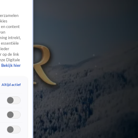
 verzamelen
okies
 en content
van
ing intrekt,
 essentiële
 ieder
 op de link
nze Digitale
Bekijk hier
Altijd actief