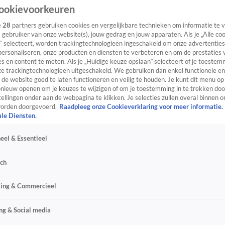
ookievoorkeuren
e
28
partners gebruiken cookies en vergelijkbare technieken om informatie te
s gebruiker van onze website(s), jouw gedrag en jouw apparaten. Als je „Alle co
” selecteert, worden trackingtechnologieën ingeschakeld om onze advertenties
personaliseren, onze producten en diensten te verbeteren en om de prestaties 
s en content te meten. Als je „Huidige keuze opslaan” selecteert of je toestemm
e trackingtechnologieën uitgeschakeld. We gebruiken dan enkel functionele en
de website goed te laten functioneren en veilig te houden. Je kunt dit menu op
ieuw openen om je keuzes te wijzigen of om je toestemming in te trekken door
ellingen onder aan de webpagina te klikken. Je selecties zullen overal binnen o
orden doorgevoerd.
Raadpleeg onze Cookieverklaring voor meer informatie.
ale Diensten.
eel & Essentieel
sch
sing & Commercieel
ng & Social media