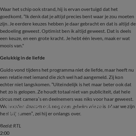
Waar het schip ook strand, hij is ervan overtuigd dat het
goedkomt. “Ik denk dat je altijd precies bent waar je zou moeten
zijn. Je eerdere keuzes hebben je daar gebracht en dat is altijd de
bedoeling geweest. Optimist ben ik altijd geweest. Dat is deels
een keuze, en een grote kracht. Je hebt één leven, maak er wat
moois van."
Gelukkig in de liefde
Guido vond tijdens het programma niet de liefde, maar heeft nu
een relatie met iemand die zich wel had aangemeld. Zij kon
echter niet langskomen. “Uiteindelijk is het maar beter ook dat
het zo is gelopen. Ze houdt totaal niet van publiciteit, dat hele
circus met camera’s en deelnemers was niks voor haar geweest.
Shownieuws-tafel over start Winter Vol 
We houden daarom ook nog even geheim wie ze is. Maar we zijn
Liefde
heel blij samen”, zei hij er onlangs over.
Beeld: RTL
2:00