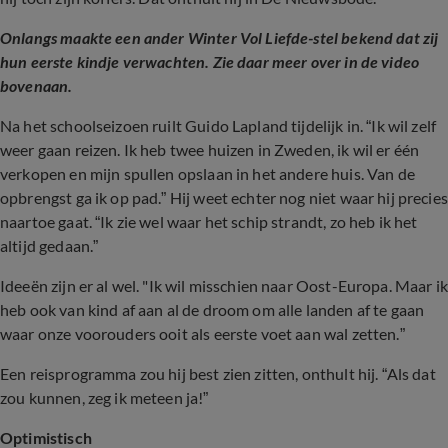
Onlangs maakte een ander Winter Vol Liefde-stel bekend dat zij
hun eerste
kindje
verwachten. Zie daar meer
over
in de video
bovenaan.
Na het schoolseizoen ruilt Guido Lapland tijdelijk in.
“Ik wil zelf
weer gaan reizen. Ik heb twee huizen in Zweden, ik wil er één
verkopen en mijn spullen opslaan in het andere huis. Van de
opbrengst ga ik op pad.” Hij weet echter nog niet waar hij precies
naartoe gaat. “Ik zie wel waar het schip strandt, zo heb ik het
altijd gedaan.”
Ideeën zijn er al wel. "Ik wil misschien naar Oost-Europa. Maar ik
heb ook van kind af aan al de droom om alle landen af te gaan
waar onze voorouders ooit als eerste voet aan wal zetten.”
Een reisprogramma zou hij best zien zitten, onthult hij. “Als dat
zou kunnen, zeg ik meteen ja!”
Optimistisch