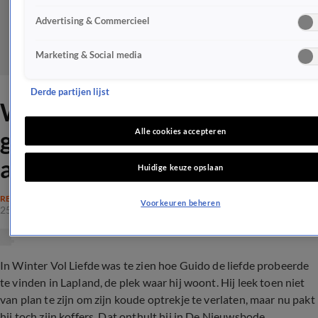
Advertising & Commercieel
Marketing & Social media
Derde partijen lijst
Winter Vol Liefdes Guido
gooit het over een héél
Alle cookies accepteren
andere boeg
Huidige keuze opslaan
REALITY
Voorkeuren beheren
25 mrt 2024, 16:03
In Winter Vol Liefde was te zien hoe Guido de liefde probeerde
te vinden in Lapland, de plek waar hij woont. Hij leek toen niet
van plan te zijn om zijn koude optrekje te verlaten, maar nu pakt
hij toch zijn koffers. Dat
onthult
hij in De Nieuwsbode.