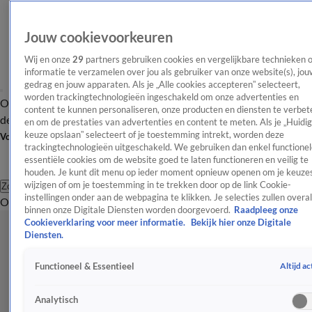
Jouw cookievoorkeuren
Wij en onze
29
partners gebruiken cookies en vergelijkbare technieken 
informatie te verzamelen over jou als gebruiker van onze website(s), jou
gedrag en jouw apparaten. Als je „Alle cookies accepteren” selecteert,
worden trackingtechnologieën ingeschakeld om onze advertenties en
Overzicht
Afleveringen
Tip
Entertainment
BN'ers
TV
Crime
Algemeen
content te kunnen personaliseren, onze producten en diensten te verbet
de redactie
Nieuwsbrief
en om de prestaties van advertenties en content te meten. Als je „Huidi
keuze opslaan” selecteert of je toestemming intrekt, worden deze
Volg Shownieuws
trackingtechnologieën uitgeschakeld. We gebruiken dan enkel functionel
essentiële cookies om de website goed te laten functioneren en veilig te
houden. Je kunt dit menu op ieder moment opnieuw openen om je keuzes
wijzigen of om je toestemming in te trekken door op de link Cookie-
Zoeken
instellingen onder aan de webpagina te klikken. Je selecties zullen overal
Overzicht
Entertainment
Spraakmakend
Reality
Crime
Video's
Afl
binnen onze Digitale Diensten worden doorgevoerd.
Raadpleeg onze
Cookieverklaring voor meer informatie.
Bekijk hier onze Digitale
Diensten.
Altijd ac
Functioneel & Essentieel
Analytisch