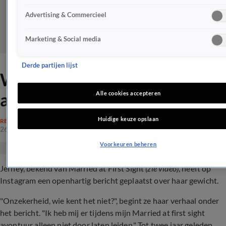
Advertising & Commercieel
Marketing & Social media
Derde partijen lijst
Wow! MAFS-Jerney 25 kilo
afgevallen
Alle cookies accepteren
Huidige keuze opslaan
REALITY
26 mrt 2024, 17:35
Voorkeuren beheren
Jerney, bekend van Married at First Sight
(zie video)
, heeft op
Instagram een openhartig bericht geplaatst over haar gewicht.
"Onzekerheid, wie kent het niet?", begint ze haar verhaal onder
het bericht. "Ik heb mij er tijdens mijn Married at first sight
avontuur alleen niet door laten leiden." Tot twee jaar geleden