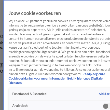
Jouw cookievoorkeuren
Wij en onze
28
partners gebruiken cookies en vergelijkbare technieken 
informatie te verzamelen over jou als gebruiker van onze website(s), jou
gedrag en jouw apparaten. Als je „Alle cookies accepteren” selecteert,
worden trackingtechnologieën ingeschakeld om onze advertenties en
Overzicht
Afleveringen
Tip
Entertainment
BN'ers
TV
Crime
Algemeen
content te kunnen personaliseren, onze producten en diensten te verbet
de redactie
Nieuwsbrief
en om de prestaties van advertenties en content te meten. Als je „Huidi
keuze opslaan” selecteert of je toestemming intrekt, worden deze
Volg Shownieuws
trackingtechnologieën uitgeschakeld. We gebruiken dan enkel functionel
essentiële cookies om de website goed te laten functioneren en veilig te
houden. Je kunt dit menu op ieder moment opnieuw openen om je keuzes
wijzigen of om je toestemming in te trekken door op de link Cookie-
Zoeken
instellingen onder aan de webpagina te klikken. Je selecties zullen overal
Overzicht
Entertainment
Spraakmakend
Reality
Crime
Video's
Afl
binnen onze Digitale Diensten worden doorgevoerd.
Raadpleeg onze
Cookieverklaring voor meer informatie.
Bekijk hier onze Digitale
Diensten.
Altijd ac
Functioneel & Essentieel
Analytisch