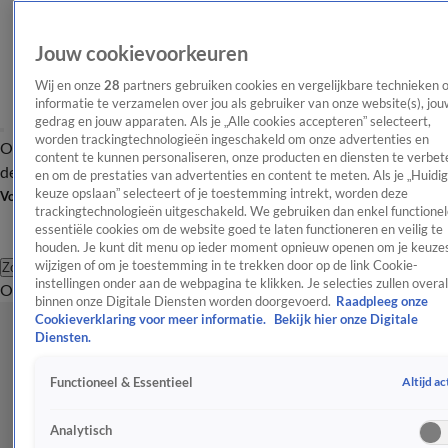
Jouw cookievoorkeuren
Wij en onze
28
partners gebruiken cookies en vergelijkbare technieken 
informatie te verzamelen over jou als gebruiker van onze website(s), jou
gedrag en jouw apparaten. Als je „Alle cookies accepteren” selecteert,
worden trackingtechnologieën ingeschakeld om onze advertenties en
Overzicht
Afleveringen
Tip
Entertainment
BN'ers
TV
Crime
Algemeen
content te kunnen personaliseren, onze producten en diensten te verbet
de redactie
Nieuwsbrief
en om de prestaties van advertenties en content te meten. Als je „Huidi
keuze opslaan” selecteert of je toestemming intrekt, worden deze
Volg Shownieuws
trackingtechnologieën uitgeschakeld. We gebruiken dan enkel functionel
essentiële cookies om de website goed te laten functioneren en veilig te
houden. Je kunt dit menu op ieder moment opnieuw openen om je keuzes
wijzigen of om je toestemming in te trekken door op de link Cookie-
Zoeken
instellingen onder aan de webpagina te klikken. Je selecties zullen overal
Overzicht
Entertainment
Spraakmakend
Reality
Crime
Video's
Afl
binnen onze Digitale Diensten worden doorgevoerd.
Raadpleeg onze
Cookieverklaring voor meer informatie.
Bekijk hier onze Digitale
Diensten.
Altijd ac
Functioneel & Essentieel
Analytisch