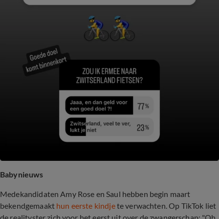
Babynieuws
Medekandidaten Amy Rose en Saul hebben begin maart
bekendgemaakt
hun eerste kindje
te verwachten. Op TikTok liet
de realityster zich voor het eerst uit over de zwangerschap: "Oh