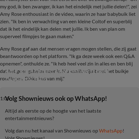
my god, ik ben zwanger, ik kan het eindelijk met jullie delen!", zei
Amy Rose enthousiast in de video, waarin ze haar babybuik liet
zien. "Ik ben in verwachting van een kleine Coltof en superblij
dat ik het eindelijk kan delen met jullie. Ik ben van plan om
superveel filmpjes te gaan maken."
Amy Rose gaf aan dat mensen vragen mogen stellen, die zij gaat
beantwoorden op het platform. "Ik ga deze week ook een Q&A
opnemen", onthulde ze. "Ik heb heel veel zin in alles en ben blij
Amy Rose vertelt voor het eerst over 
dat het geen geheim meer is. Nu kan ik vrijuit met het buikje
zwangerschap
rondlopen. Dikke kus van mij."
‎Volg Shownieuws ook op WhatsApp!
1:05
Altijd als eerste op de hoogte van het laatste
entertainmentnieuws?
Volg dan nu het kanaal van Shownieuws op
WhatsApp
!
Volg Shownieuws!