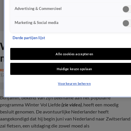
Advertising & Commercieel
Marketing & Social media
Derde partijen lijst
WVL-Benjamin neemt een
moedig besluit
Alle cookies accepteren
Huidige keuze opslaan
REALITY
12 apr 2024, 16:36
Voorkeuren beheren
Benjamin, bekend van zijn deelname aan het populaire
programma Winter Vol Liefde
(zie video)
, heeft een moedig
besluit genomen. De avontuurlijke Nederlander heeft
aangekondigd dat hij begin juni van Nederland naar Zwitserland
zal fietsen, een uitdaging die zowel moed als