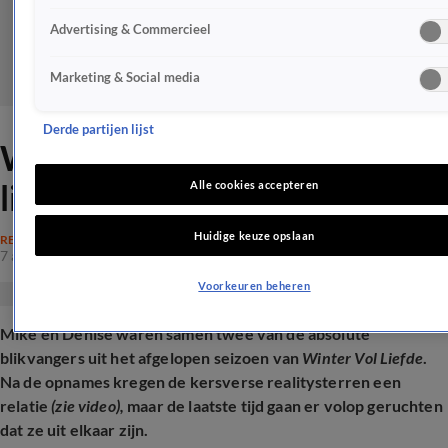
Advertising & Commercieel
Marketing & Social media
Derde partijen lijst
WVL-Mike reageert:
liefdesbreuk met Denise?
Alle cookies accepteren
Huidige keuze opslaan
REALITY
7 aug 2025, 15:55
Voorkeuren beheren
Mike en Denise waren samen twee van de absolute
blikvangers uit het afgelopen seizoen van
Winter Vol Liefde
.
Na de opnames kregen de kersverse realitysterren een
relatie
(zie video),
maar de laatste tijd gaan er volop geruchten
dat ze uit elkaar zijn.