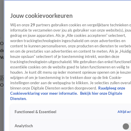
Jouw cookievoorkeuren
Wij en onze
29
partners gebruiken cookies en vergelijkbare technieken 
informatie te verzamelen over jou als gebruiker van onze website(s), jou
gedrag en jouw apparaten. Als je „Alle cookies accepteren” selecteert,
worden trackingtechnologieën ingeschakeld om onze advertenties en
Overzicht
Afleveringen
Tip
Entertainment
BN'ers
TV
Crime
Algemeen
content te kunnen personaliseren, onze producten en diensten te verbet
de redactie
Nieuwsbrief
en om de prestaties van advertenties en content te meten. Als je „Huidi
keuze opslaan” selecteert of je toestemming intrekt, worden deze
Volg Shownieuws
trackingtechnologieën uitgeschakeld. We gebruiken dan enkel functionel
essentiële cookies om de website goed te laten functioneren en veilig te
houden. Je kunt dit menu op ieder moment opnieuw openen om je keuzes
wijzigen of om je toestemming in te trekken door op de link Cookie-
Zoeken
instellingen onder aan de webpagina te klikken. Je selecties zullen overal
Overzicht
Entertainment
Spraakmakend
Reality
Crime
Video's
Afl
binnen onze Digitale Diensten worden doorgevoerd.
Raadpleeg onze
Cookieverklaring voor meer informatie.
Bekijk hier onze Digitale
Diensten.
Altijd ac
Functioneel & Essentieel
Analytisch