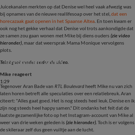
Juicekanalen merkten op dat Denise wel heel vaak afwezig was
bij opnames van de nieuwe reallifesoap over het stel,
dat een
horecazaak gaat openen in het Spaanse Altea
. En toen kwam er
ook nog het gekke verhaal dat Denise vol trots aankondigde dat
ze samen zou gaan wonen met Mike bij diens ouders
(zie video
hieronder)
, maar dat weersprak Mama Monique vervolgens
plots.
Winter Vol Liefde Denise gaat bij 
schoonouders wonen
Tekst gaat verder onder de video.
Mike reageert
1:29
Tegenover Aran Bade van
RTL Boulevard
heeft Mike nu van zich
laten horen betreft alle speculaties over een relatiebreuk. Aran
citeert: "Alles gaat goed. Het is nog steeds heel leuk. Denise en ik
zijn nog steeds heel happy samen." Dit ondanks het feit dat de
laatste gezamenlijke foto op het Instagram-account van Mike al
weer van drie weken geleden is
(zie hieronder)
. Toch is er volgens
de skileraar zelf dus geen vuiltje aan de lucht.