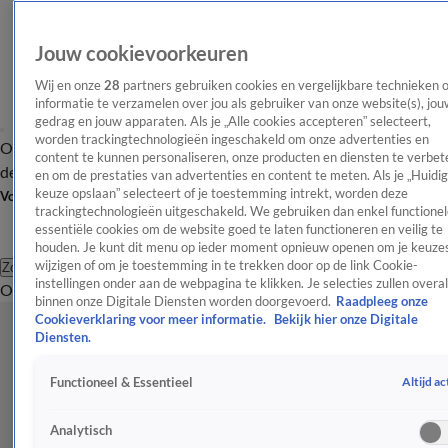
Jouw cookievoorkeuren
Wij en onze
28
partners gebruiken cookies en vergelijkbare technieken 
informatie te verzamelen over jou als gebruiker van onze website(s), jou
gedrag en jouw apparaten. Als je „Alle cookies accepteren” selecteert,
worden trackingtechnologieën ingeschakeld om onze advertenties en
Overzicht
Afleveringen
Tip
Entertainment
BN'ers
TV
Crime
Algemeen
content te kunnen personaliseren, onze producten en diensten te verbet
de redactie
Nieuwsbrief
en om de prestaties van advertenties en content te meten. Als je „Huidi
keuze opslaan” selecteert of je toestemming intrekt, worden deze
Volg Shownieuws
trackingtechnologieën uitgeschakeld. We gebruiken dan enkel functionel
essentiële cookies om de website goed te laten functioneren en veilig te
houden. Je kunt dit menu op ieder moment opnieuw openen om je keuzes
wijzigen of om je toestemming in te trekken door op de link Cookie-
Zoeken
instellingen onder aan de webpagina te klikken. Je selecties zullen overal
Overzicht
Entertainment
Spraakmakend
Reality
Crime
Video's
Afl
binnen onze Digitale Diensten worden doorgevoerd.
Raadpleeg onze
Cookieverklaring voor meer informatie.
Bekijk hier onze Digitale
Diensten.
Altijd ac
Functioneel & Essentieel
Analytisch