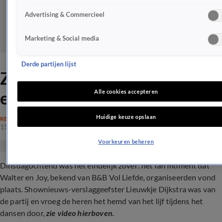
Advertising & Commercieel
Marketing & Social media
Derde partijen lijst
ZIEN: B&B Vol Liefde-Walter
en Joy dansen voor Schiphol
Alle cookies accepteren
Huidige keuze opslaan
REALITY
15 aug 2023, 17:10
Voorkeuren beheren
Dinsdagochtend was het eindelijk zover: het fan moment dat
Walter en Joy, bekend van B&B Vol Liefde, organiseerden vond
plaats. Shownieuws-verslaggeefster Lieuwkje Dijkstra was van
de partij en vroeg de heren het hemd van het lijf tijdens het
dansen door,
zie video hierboven.