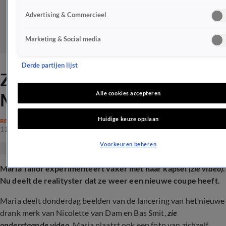
Advertising & Commercieel
Marketing & Social media
Derde partijen lijst
ZIEN: Nieuwe look voor
Maria Tailor
Alle cookies accepteren
Huidige keuze opslaan
REALITY
11 apr 2025, 10:50
Voorkeuren beheren
Maria Tailor experimenteert vaker met haar kapsel
(zie video)
.
Nu deelt de realityster dat ze weer een nieuwe coupe heeft.
Maria deelt donderdag beelden van de lancering van het nieuwe
drank merk van Nicolette van Dam en Bas Smit,
zie
onderstaande video.
Maria plaatst ook een foto van zichzelf