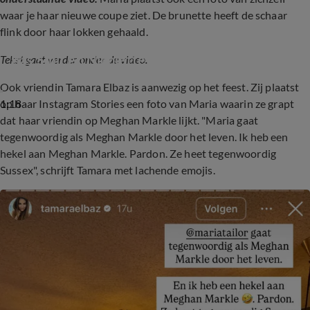
waar je haar nieuwe coupe ziet. De brunette heeft de schaar
flink door haar lokken gehaald.
Bas Smit en Nicolette van Dam lanceren rosé
Tekst gaat verder onder de video.
Ook vriendin Tamara Elbaz is aanwezig op het feest. Zij plaatst
1:18
op haar Instagram Stories een foto van Maria waarin ze grapt
dat haar vriendin op Meghan Markle lijkt. "Maria gaat
tegenwoordig als Meghan Markle door het leven. Ik heb een
hekel aan Meghan Markle. Pardon. Ze heet tegenwoordig
Sussex", schrijft Tamara met lachende emojis.