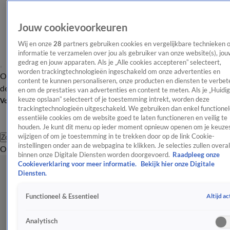
Jouw cookievoorkeuren
Wij en onze
28
partners gebruiken cookies en vergelijkbare technieken 
informatie te verzamelen over jou als gebruiker van onze website(s), jou
gedrag en jouw apparaten. Als je „Alle cookies accepteren” selecteert,
worden trackingtechnologieën ingeschakeld om onze advertenties en
Overzicht
Afleveringen
Tip
Entertainment
BN'ers
TV
Crime
Algemeen
content te kunnen personaliseren, onze producten en diensten te verbet
de redactie
Nieuwsbrief
en om de prestaties van advertenties en content te meten. Als je „Huidi
keuze opslaan” selecteert of je toestemming intrekt, worden deze
Volg Shownieuws
trackingtechnologieën uitgeschakeld. We gebruiken dan enkel functionel
essentiële cookies om de website goed te laten functioneren en veilig te
houden. Je kunt dit menu op ieder moment opnieuw openen om je keuzes
wijzigen of om je toestemming in te trekken door op de link Cookie-
Zoeken
instellingen onder aan de webpagina te klikken. Je selecties zullen overal
Overzicht
Entertainment
Spraakmakend
Reality
Crime
Video's
Afl
binnen onze Digitale Diensten worden doorgevoerd.
Raadpleeg onze
Cookieverklaring voor meer informatie.
Bekijk hier onze Digitale
Diensten.
Altijd ac
Functioneel & Essentieel
Analytisch