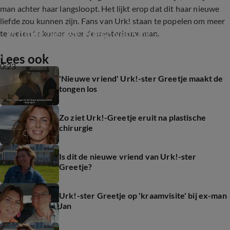
man achter haar langsloopt. Het lijkt erop dat dit haar nieuwe
liefde zou kunnen zijn. Fans van Urk! staan te popelen om meer
Is dit de nieuwe vriend van Urk!-ster Greetje?
te weten te komen over de mysterieuze man.
Lees ook
0:23
'Nieuwe vriend' Urk!-ster Greetje maakt de
tongen los
Zo ziet Urk!-Greetje eruit na plastische
chirurgie
Is dit de nieuwe vriend van Urk!-ster
Greetje?
Urk!-ster Greetje op 'kraamvisite' bij ex-man
Jan