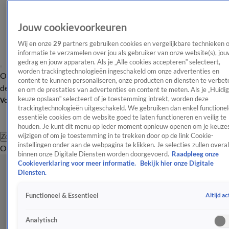
Jouw cookievoorkeuren
Wij en onze
29
partners gebruiken cookies en vergelijkbare technieken 
informatie te verzamelen over jou als gebruiker van onze website(s), jou
gedrag en jouw apparaten. Als je „Alle cookies accepteren” selecteert,
worden trackingtechnologieën ingeschakeld om onze advertenties en
Overzicht
Afleveringen
Tip
Entertainment
BN'ers
TV
Crime
Algemeen
content te kunnen personaliseren, onze producten en diensten te verbet
de redactie
Nieuwsbrief
en om de prestaties van advertenties en content te meten. Als je „Huidi
keuze opslaan” selecteert of je toestemming intrekt, worden deze
Volg Shownieuws
trackingtechnologieën uitgeschakeld. We gebruiken dan enkel functionel
essentiële cookies om de website goed te laten functioneren en veilig te
houden. Je kunt dit menu op ieder moment opnieuw openen om je keuzes
wijzigen of om je toestemming in te trekken door op de link Cookie-
Zoeken
instellingen onder aan de webpagina te klikken. Je selecties zullen overal
Overzicht
Entertainment
Spraakmakend
Reality
Crime
Video's
Afl
binnen onze Digitale Diensten worden doorgevoerd.
Raadpleeg onze
Cookieverklaring voor meer informatie.
Bekijk hier onze Digitale
Diensten.
Altijd ac
Functioneel & Essentieel
Analytisch