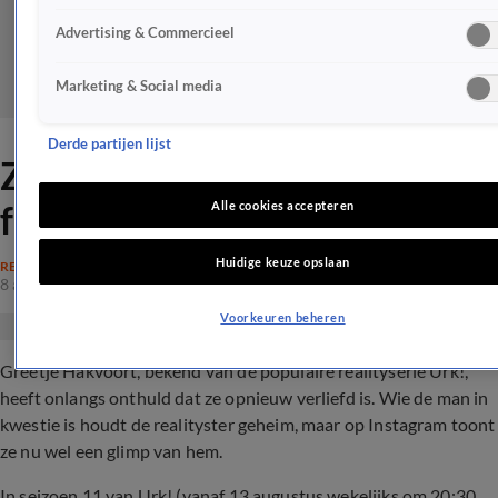
Advertising & Commercieel
Marketing & Social media
Derde partijen lijst
ZIEN: Urk!-ster Greetje deelt
foto met nieuwe vriend
Alle cookies accepteren
Huidige keuze opslaan
REALITY
8 aug 2024, 13:17
Voorkeuren beheren
Greetje Hakvoort, bekend van de populaire realityserie Urk!,
heeft onlangs onthuld dat ze opnieuw verliefd is. Wie de man in
kwestie is houdt de realityster geheim, maar op Instagram toont
ze nu wel een glimp van hem.
In seizoen 11 van Urk! (vanaf 13 augustus wekelijks om 20:30