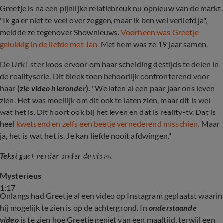
Greetje is na een pijnlijke relatiebreuk nu opnieuw van de markt.
"Ik ga er niet te veel over zeggen, maar ik ben wel verliefd ja",
meldde ze tegenover Shownieuws.
Voorheen was Greetje
gelukkig in de liefde met Jan.
Met hem was ze 19 jaar samen.
De Urk!-ster koos ervoor om haar scheiding destijds te delen in
de realityserie. Dit bleek toen behoorlijk confronterend voor
haar
(
zie video hieronder
).
"We laten al een paar jaar ons leven
zien. Het was moeilijk om dit ook te laten zien, maar dit is wel
wat het is. Dit hoort ook bij het leven en dat is reality-tv. Dat is
heel
kwetsend en zelfs een beetje vernederend misschien.
Maar
ja, het is wat het is. Je kan liefde nooit afdwingen."
Zo gaat het nu met URK!-Greetje na scheiding
Tekst gaat verder onder de video.
Mysterieus
1:17
Onlangs had Greetje al een video op Instagram geplaatst waarin
hij mogelijk te zien is op de achtergrond. In
onderstaande
video
is te zien hoe Greetje geniet van een maaltijd, terwijl een