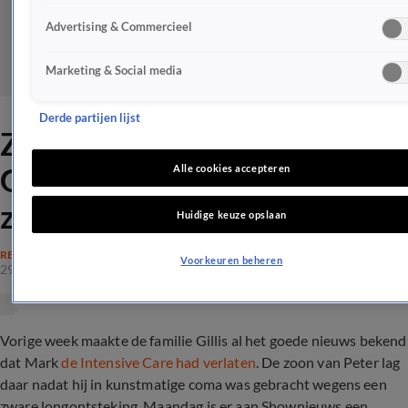
Advertising & Commercieel
Marketing & Social media
Derde partijen lijst
Zo gaat het nu met Mark
Gillis na 24 dagen IC: 'Heel
Alle cookies accepteren
zwaar'
Huidige keuze opslaan
REALITY
Voorkeuren beheren
29 juli 2024, 17:42
Vorige week maakte de familie Gillis al het goede nieuws bekend
dat Mark
de Intensive Care had verlaten
. De zoon van Peter lag
daar nadat hij in kunstmatige coma was gebracht wegens een
zware longontsteking. Maandag is er aan Shownieuws een