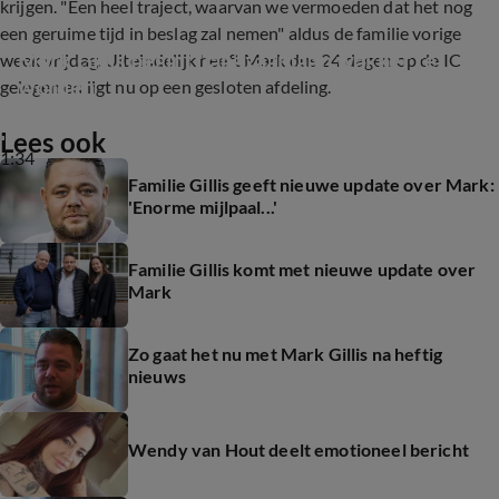
krijgen. "Een heel traject, waarvan we vermoeden dat het nog
een geruime tijd in beslag zal nemen" aldus de familie vorige
Mark Gillis begint 'langzaamaan wakker te 
week vrijdag. Uiteindelijk heeft Mark dus 24 dagen op de IC
worden'
gelegen en ligt nu op een gesloten afdeling.
Lees ook
1:34
Familie Gillis geeft nieuwe update over Mark:
'Enorme mijlpaal...'
Familie Gillis komt met nieuwe update over
Mark
Zo gaat het nu met Mark Gillis na heftig
nieuws
Wendy van Hout deelt emotioneel bericht