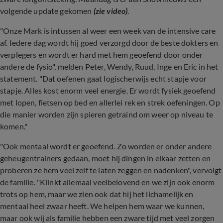
volgende update gekomen
(zie video)
.
"Onze Mark is intussen al weer een week van de intensive care
af. Iedere dag wordt hij goed verzorgd door de beste dokters en
verplegers en wordt er hard met hem geoefend door onder
andere de fysio", melden Peter, Wendy, Ruud, Inge en Eric in het
statement. "Dat oefenen gaat logischerwijs echt stapje voor
stapje. Alles kost enorm veel energie. Er wordt fysiek geoefend
met lopen, fietsen op bed en allerlei rek en strek oefeningen. Op
die manier worden zijn spieren getraind om weer op niveau te
komen."
"Ook mentaal wordt er geoefend. Zo worden er onder andere
geheugentrainers gedaan, moet hij dingen in elkaar zetten en
proberen ze hem veel zelf te laten zeggen en nadenken", vervolgt
de familie. "Klinkt allemaal veelbelovend en we zijn ook enorm
trots op hem, maar we zien ook dat hij het lichamelijk en
mentaal heel zwaar heeft. We helpen hem waar we kunnen,
maar ook wij als familie hebben een zware tijd met veel zorgen