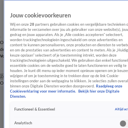
Jouw cookievoorkeuren
Wij en onze
28
partners gebruiken cookies en vergelijkbare technieken 
informatie te verzamelen over jou als gebruiker van onze website(s), jou
gedrag en jouw apparaten. Als je „Alle cookies accepteren” selecteert,
worden trackingtechnologieën ingeschakeld om onze advertenties en
Overzicht
Afleveringen
Tip
Entertainment
BN'ers
TV
Crime
Algemeen
content te kunnen personaliseren, onze producten en diensten te verbet
de redactie
Nieuwsbrief
en om de prestaties van advertenties en content te meten. Als je „Huidi
keuze opslaan” selecteert of je toestemming intrekt, worden deze
Volg Shownieuws
trackingtechnologieën uitgeschakeld. We gebruiken dan enkel functionel
essentiële cookies om de website goed te laten functioneren en veilig te
houden. Je kunt dit menu op ieder moment opnieuw openen om je keuzes
wijzigen of om je toestemming in te trekken door op de link Cookie-
Zoeken
instellingen onder aan de webpagina te klikken. Je selecties zullen overal
Overzicht
Entertainment
Spraakmakend
Reality
Crime
Video's
Afl
binnen onze Digitale Diensten worden doorgevoerd.
Raadpleeg onze
Cookieverklaring voor meer informatie.
Bekijk hier onze Digitale
Diensten.
Altijd ac
Functioneel & Essentieel
Analytisch