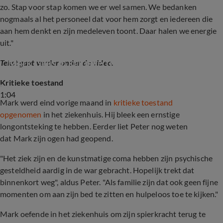
zo. Stap voor stap komen we er wel samen. We bedanken
nogmaals al het personeel dat voor hem zorgt en iedereen die
aan hem denkt en zijn medeleven toont. Daar halen we energie
uit."
Mark Gillis in kritieke toestand op IC
Tekst gaat verder onder de video.
Kritieke toestand
1:04
Mark werd eind vorige maand in
kritieke toestand
opgenomen
in het ziekenhuis. Hij bleek een ernstige
longontsteking te hebben. Eerder liet Peter nog weten
dat Mark zijn ogen had geopend.
"Het ziek zijn en de kunstmatige coma hebben zijn psychische
gesteldheid aardig in de war gebracht. Hopelijk trekt dat
binnenkort weg", aldus Peter. "Als familie zijn dat ook geen fijne
momenten om aan zijn bed te zitten en hulpeloos toe te kijken."
Mark oefende in het ziekenhuis om zijn spierkracht terug te