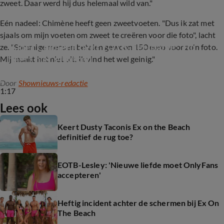
zweet. Daar werd hij dus helemaal wild van."
Eén nadeel: Chimène heeft geen zweetvoeten. "Dus ik zat met
sjaals om mijn voeten om zweet te creëren voor die foto", lacht
Vader Chimène over EOTB-deelname: 'Hij 
ze. "Sommige mensen betalen gewoon 150 euro voor zo'n foto.
heeft niet gekeken'
Mij maakt het niet uit. Ik vind het wel geinig."
Door
Shownieuws-redactie
1:17
Lees ook
Keert Dusty Taconis Ex on the Beach
definitief de rug toe?
EOTB-Lesley: 'Nieuwe liefde moet OnlyFans
accepteren'
Heftig incident achter de schermen bij Ex On
The Beach