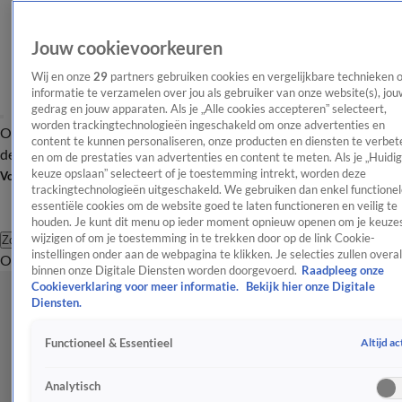
Jouw cookievoorkeuren
Wij en onze
29
partners gebruiken cookies en vergelijkbare technieken 
informatie te verzamelen over jou als gebruiker van onze website(s), jou
gedrag en jouw apparaten. Als je „Alle cookies accepteren” selecteert,
worden trackingtechnologieën ingeschakeld om onze advertenties en
Overzicht
Afleveringen
Tip
Entertainment
BN'ers
TV
Crime
Algemeen
content te kunnen personaliseren, onze producten en diensten te verbet
de redactie
Nieuwsbrief
en om de prestaties van advertenties en content te meten. Als je „Huidi
keuze opslaan” selecteert of je toestemming intrekt, worden deze
Volg Shownieuws
trackingtechnologieën uitgeschakeld. We gebruiken dan enkel functionel
essentiële cookies om de website goed te laten functioneren en veilig te
houden. Je kunt dit menu op ieder moment opnieuw openen om je keuzes
wijzigen of om je toestemming in te trekken door op de link Cookie-
Zoeken
instellingen onder aan de webpagina te klikken. Je selecties zullen overal
Overzicht
Entertainment
Spraakmakend
Reality
Crime
Video's
Afl
binnen onze Digitale Diensten worden doorgevoerd.
Raadpleeg onze
Cookieverklaring voor meer informatie.
Bekijk hier onze Digitale
Diensten.
Altijd ac
Functioneel & Essentieel
Analytisch