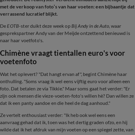
met de verkoop van foto’s van haar voeten: een bijbaantje dat
verrassend lucratief blijkt.
De
EOTB
-ster duikt deze week op
Bij Andy in de Auto,
waar
gesprekspartner
Andy van der Meijde ontzettend benieuwd is
naar haar voetfoto's.
Chimène vraagt tientallen euro's voor
voetenfoto
Wat het oplevert? "Dat hangt ervan af", begint Chimène haar
onthulling. "Soms vraag ik wel eens vijftig euro voor alleen een
foto. Dat betalen ze via Tikkie." Maar soms gaat het verder: "Er
zijn ook mensen die vieze-voeten-foto's willen hè? Dan willen ze
dat ik een panty aandoe en die heel de dag aanhoud."
Ze vertelt enthousiast verder: "Ik heb ook wel eens een
aanvraag gehad dat ik, toen was het dertig graden ofzo, en hij
wilde dat ik het afdruk van mijn voeten op een spiegel zette, van