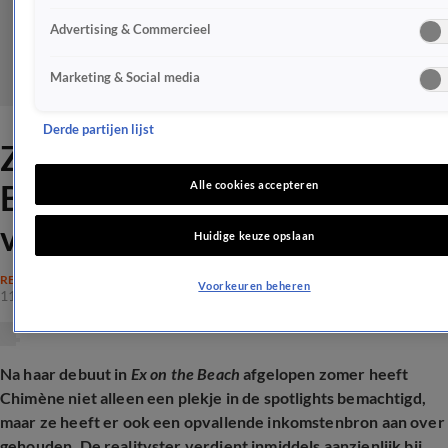
Advertising & Commercieel
Marketing & Social media
Derde partijen lijst
Zó veel verdient Ex On The
Beach-Chimène met
Alle cookies accepteren
voetenfoto's
Huidige keuze opslaan
REALITY
Voorkeuren beheren
11 feb 2026, 16:37
Na haar debuut in
Ex on the Beach
afgelopen zomer heeft
Chimène niet alleen een plekje in de spotlights bemachtigd,
maar ze heeft er ook een opvallende inkomstenbron aan over
gehouden. De realityster verdient inmiddels aanzienlijk bij