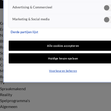
Advertising & Commercieel
Marketing & Social media
Categorieën
Entertainment
Derde partijen lijst
Nieuws
BN'ers
Alle cookies accepteren
Royalty
Songfestival
Evenementen
Huidige keuze opslaan
Crime
Misdaad
Voorkeuren beheren
Rechtszaken
TV
Spraakmakend
Reality
Spelprogramma's
Algemeen