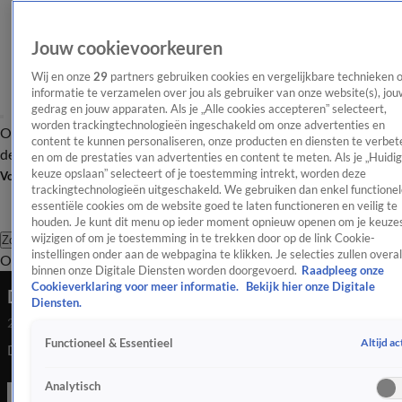
Jouw cookievoorkeuren
Wij en onze
29
partners gebruiken cookies en vergelijkbare technieken 
informatie te verzamelen over jou als gebruiker van onze website(s), jou
gedrag en jouw apparaten. Als je „Alle cookies accepteren” selecteert,
worden trackingtechnologieën ingeschakeld om onze advertenties en
Overzicht
Afleveringen
Tip
Entertainment
BN'ers
TV
Crime
Algemeen
content te kunnen personaliseren, onze producten en diensten te verbet
de redactie
Nieuwsbrief
en om de prestaties van advertenties en content te meten. Als je „Huidi
keuze opslaan” selecteert of je toestemming intrekt, worden deze
Volg Shownieuws
trackingtechnologieën uitgeschakeld. We gebruiken dan enkel functionel
essentiële cookies om de website goed te laten functioneren en veilig te
houden. Je kunt dit menu op ieder moment opnieuw openen om je keuzes
wijzigen of om je toestemming in te trekken door op de link Cookie-
Zoeken
instellingen onder aan de webpagina te klikken. Je selecties zullen overal
Overzicht
Entertainment
Spraakmakend
Reality
Crime
Video's
Afl
binnen onze Digitale Diensten worden doorgevoerd.
Raadpleeg onze
Cookieverklaring voor meer informatie.
Bekijk hier onze Digitale
Daniël en Kisha winnen livefinale Een Eigen Huis
Diensten.
26 okt 2024, 17:08
Altijd ac
Functioneel & Essentieel
Daniël en Kisha winnen livefinale Een Eigen Huis
Analytisch