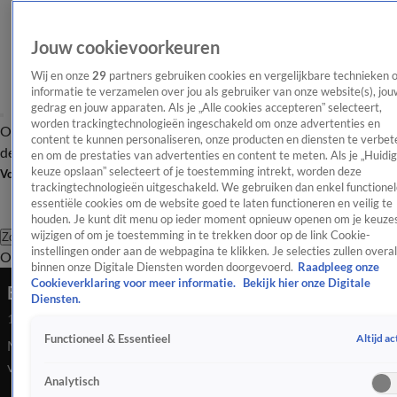
Jouw cookievoorkeuren
Wij en onze
29
partners gebruiken cookies en vergelijkbare technieken 
informatie te verzamelen over jou als gebruiker van onze website(s), jou
gedrag en jouw apparaten. Als je „Alle cookies accepteren” selecteert,
worden trackingtechnologieën ingeschakeld om onze advertenties en
Overzicht
Afleveringen
Tip
Entertainment
BN'ers
TV
Crime
Algemeen
content te kunnen personaliseren, onze producten en diensten te verbet
de redactie
Nieuwsbrief
en om de prestaties van advertenties en content te meten. Als je „Huidi
keuze opslaan” selecteert of je toestemming intrekt, worden deze
Volg Shownieuws
trackingtechnologieën uitgeschakeld. We gebruiken dan enkel functionel
essentiële cookies om de website goed te laten functioneren en veilig te
houden. Je kunt dit menu op ieder moment opnieuw openen om je keuzes
wijzigen of om je toestemming in te trekken door op de link Cookie-
Zoeken
instellingen onder aan de webpagina te klikken. Je selecties zullen overal
Overzicht
Entertainment
Spraakmakend
Reality
Crime
Video's
Afl
binnen onze Digitale Diensten worden doorgevoerd.
Raadpleeg onze
Cookieverklaring voor meer informatie.
Bekijk hier onze Digitale
Een échte rasartiest op date!
Diensten.
14 nov 2024, 10:11
Altijd ac
Functioneel & Essentieel
Marli blijkt Gio al te kennen! En niet zomaar, maar van een
virale hit die hij heeft gescoord met zijn nummer Laat Je Gaan!
Analytisch
Hij pakt Marli helemaal in wanneer hij het voor haar zingt,