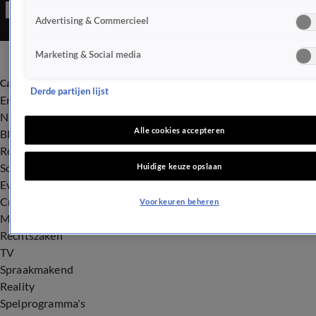
maar laat Marli zichzelf helemaal gaan voor Gio?
Advertising & Commercieel
Marketing & Social media
Categorieën
Derde partijen lijst
Entertainment
Nieuws
Alle cookies accepteren
BN'ers
Royalty
Songfestival
Huidige keuze opslaan
Evenementen
Crime
Voorkeuren beheren
Misdaad
Rechtszaken
TV
Spraakmakend
Reality
Spelprogramma's