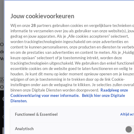
Jouw cookievoorkeuren
Wij en onze
28
partners gebruiken cookies en vergelijkbare technieken 
informatie te verzamelen over jou als gebruiker van onze website(s), jou
gedrag en jouw apparaten. Als je „Alle cookies accepteren” selecteert,
worden trackingtechnologieën ingeschakeld om onze advertenties en
Overzicht
Afleveringen
Tip
Entertainment
BN'ers
TV
Crime
Algemeen
content te kunnen personaliseren, onze producten en diensten te verbet
de redactie
Nieuwsbrief
en om de prestaties van advertenties en content te meten. Als je „Huidi
keuze opslaan” selecteert of je toestemming intrekt, worden deze
Volg Shownieuws
trackingtechnologieën uitgeschakeld. We gebruiken dan enkel functionel
essentiële cookies om de website goed te laten functioneren en veilig te
houden. Je kunt dit menu op ieder moment opnieuw openen om je keuzes
wijzigen of om je toestemming in te trekken door op de link Cookie-
Zoeken
instellingen onder aan de webpagina te klikken. Je selecties zullen overal
Overzicht
Entertainment
Spraakmakend
Reality
Crime
Video's
Afl
binnen onze Digitale Diensten worden doorgevoerd.
Raadpleeg onze
Cookieverklaring voor meer informatie.
Bekijk hier onze Digitale
Gaat Jeroen Teun ten huwelijk vragen?
Diensten.
5 okt 2021, 22:51
Altijd ac
Functioneel & Essentieel
Gaat Jeroen Teun ten huwelijk vragen?
Analytisch