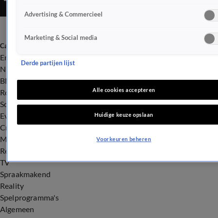
Advertising & Commercieel
Marketing & Social media
Categorieën
Entertainment
Derde partijen lijst
Nieuws
BN'ers
Alle cookies accepteren
Royalty
Songfestival
Evenementen
Huidige keuze opslaan
Crime
Misdaad
Voorkeuren beheren
Rechtszaken
TV
Spraakmakend
Reality
Spelprogramma's
Algemeen