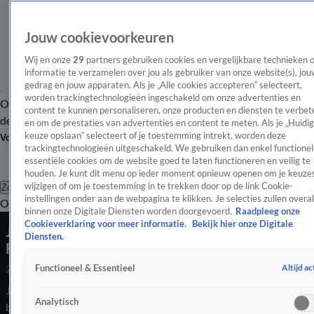
Jouw cookievoorkeuren
Wij en onze
29
partners gebruiken cookies en vergelijkbare technieken 
informatie te verzamelen over jou als gebruiker van onze website(s), jou
gedrag en jouw apparaten. Als je „Alle cookies accepteren” selecteert,
worden trackingtechnologieën ingeschakeld om onze advertenties en
Overzicht
Afleveringen
Tip
Entertainment
BN'ers
TV
Crime
Algemeen
content te kunnen personaliseren, onze producten en diensten te verbet
de redactie
Nieuwsbrief
en om de prestaties van advertenties en content te meten. Als je „Huidi
keuze opslaan” selecteert of je toestemming intrekt, worden deze
Volg Shownieuws
trackingtechnologieën uitgeschakeld. We gebruiken dan enkel functionel
essentiële cookies om de website goed te laten functioneren en veilig te
houden. Je kunt dit menu op ieder moment opnieuw openen om je keuzes
wijzigen of om je toestemming in te trekken door op de link Cookie-
Zoeken
instellingen onder aan de webpagina te klikken. Je selecties zullen overal
Overzicht
Entertainment
Spraakmakend
Reality
Crime
Video's
Afl
binnen onze Digitale Diensten worden doorgevoerd.
Raadpleeg onze
Cookieverklaring voor meer informatie.
Bekijk hier onze Digitale
Jason en Annet genieten van exit 'pestkop'
Diensten.
Rocky
Altijd ac
Functioneel & Essentieel
23 okt 2024, 12:33
Jason en Annet zijn er niet rouwig over dat Rocky een zwarte
Analytisch
brief heeft ontvangen en per direct naar huis gaat.