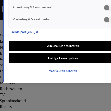
Advertising & Commercieel
Marketing & Social media
Derde partijen lijst
Categorieën
Entertainment
Alle cookies accepteren
Nieuws
BN'ers
Royalty
Huidige keuze opslaan
Songfestival
Evenementen
Voorkeuren beheren
Crime
Misdaad
Rechtszaken
TV
Spraakmakend
Reality