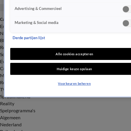
Advertising & Commercieel
Categorieën
Marketing & Social media
Entertainment
Nieuws
Derde partijen lijst
BN'ers
Royalty
Songfestival
Alle cookies accepteren
Evenementen
Crime
Huidige keuze opslaan
Misdaad
Rechtszaken
Voorkeuren beheren
TV
Spraakmakend
Reality
Spelprogramma's
Algemeen
Nederland