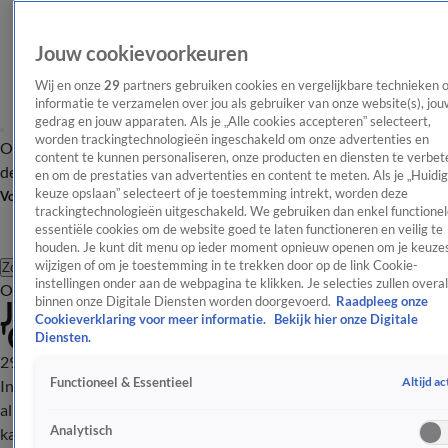
Jouw cookievoorkeuren
Wij en onze
29
partners gebruiken cookies en vergelijkbare technieken 
informatie te verzamelen over jou als gebruiker van onze website(s), jou
gedrag en jouw apparaten. Als je „Alle cookies accepteren” selecteert,
worden trackingtechnologieën ingeschakeld om onze advertenties en
Overzicht
Afleveringen
Tip
Entertainment
BN'ers
TV
Crime
Algemeen
content te kunnen personaliseren, onze producten en diensten te verbet
de redactie
Nieuwsbrief
en om de prestaties van advertenties en content te meten. Als je „Huidi
keuze opslaan” selecteert of je toestemming intrekt, worden deze
Volg Shownieuws
trackingtechnologieën uitgeschakeld. We gebruiken dan enkel functionel
essentiële cookies om de website goed te laten functioneren en veilig te
houden. Je kunt dit menu op ieder moment opnieuw openen om je keuzes
wijzigen of om je toestemming in te trekken door op de link Cookie-
Zoeken
instellingen onder aan de webpagina te klikken. Je selecties zullen overal
Overzicht
Entertainment
Spraakmakend
Reality
Crime
Video's
Afl
Johan Jelies haalt de was af:
binnen onze Digitale Diensten worden doorgevoerd.
Raadpleeg onze
Cookieverklaring voor meer informatie.
Bekijk hier onze Digitale
'Op een mannelijke manier!'
Diensten.
29 apr 2025, 18:21
Altijd ac
Functioneel & Essentieel
In Jelies & Gnodde: Grote Gezinnen Emigreren is Janneke maar
al te blij met haar man als klusser, die zelfs de was opruimt: 'Dat
Analytisch
kan Johan!' Maar hoe zit het met de was vouwen?