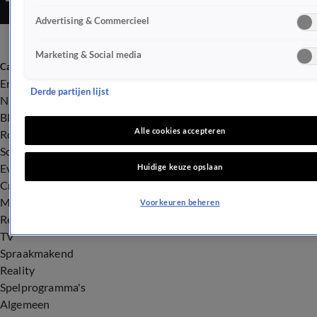
Advertising & Commercieel
Marketing & Social media
Categorieën
Entertainment
Derde partijen lijst
Nieuws
BN'ers
Alle cookies accepteren
Royalty
Songfestival
Evenementen
Huidige keuze opslaan
Crime
Misdaad
Voorkeuren beheren
Rechtszaken
TV
Spraakmakend
Reality
Spelprogramma's
Algemeen