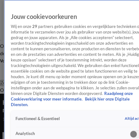
Jouw cookievoorkeuren
Wij en onze
29
partners gebruiken cookies en vergelijkbare technieken 
informatie te verzamelen over jou als gebruiker van onze website(s), jou
gedrag en jouw apparaten. Als je „Alle cookies accepteren” selecteert,
worden trackingtechnologieën ingeschakeld om onze advertenties en
Overzicht
Afleveringen
Tip
Entertainment
BN'ers
TV
Crime
Algemeen
content te kunnen personaliseren, onze producten en diensten te verbet
de redactie
Nieuwsbrief
en om de prestaties van advertenties en content te meten. Als je „Huidi
keuze opslaan” selecteert of je toestemming intrekt, worden deze
Volg Shownieuws
trackingtechnologieën uitgeschakeld. We gebruiken dan enkel functionel
essentiële cookies om de website goed te laten functioneren en veilig te
houden. Je kunt dit menu op ieder moment opnieuw openen om je keuzes
wijzigen of om je toestemming in te trekken door op de link Cookie-
Zoeken
instellingen onder aan de webpagina te klikken. Je selecties zullen overal
Overzicht
Entertainment
Spraakmakend
Reality
Crime
Video's
Afl
binnen onze Digitale Diensten worden doorgevoerd.
Raadpleeg onze
Cookieverklaring voor meer informatie.
Bekijk hier onze Digitale
Kalvijn, Boef en andere BN’ers ontvoerd voor
Diensten.
nieuwe STUKTV-serie
Altijd ac
Functioneel & Essentieel
13 aug 2020, 14:21
Analytisch