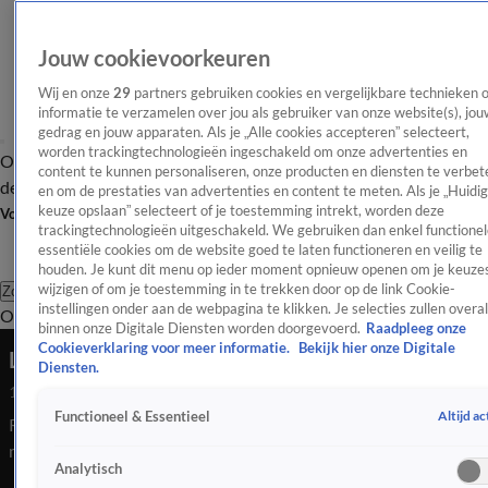
Jouw cookievoorkeuren
Wij en onze
29
partners gebruiken cookies en vergelijkbare technieken 
informatie te verzamelen over jou als gebruiker van onze website(s), jou
gedrag en jouw apparaten. Als je „Alle cookies accepteren” selecteert,
worden trackingtechnologieën ingeschakeld om onze advertenties en
Overzicht
Afleveringen
Tip
Entertainment
BN'ers
TV
Crime
Algemeen
content te kunnen personaliseren, onze producten en diensten te verbet
de redactie
Nieuwsbrief
en om de prestaties van advertenties en content te meten. Als je „Huidi
keuze opslaan” selecteert of je toestemming intrekt, worden deze
Volg Shownieuws
trackingtechnologieën uitgeschakeld. We gebruiken dan enkel functionel
essentiële cookies om de website goed te laten functioneren en veilig te
houden. Je kunt dit menu op ieder moment opnieuw openen om je keuzes
wijzigen of om je toestemming in te trekken door op de link Cookie-
Zoeken
instellingen onder aan de webpagina te klikken. Je selecties zullen overal
Overzicht
Entertainment
Spraakmakend
Reality
Crime
Video's
Afl
binnen onze Digitale Diensten worden doorgevoerd.
Raadpleeg onze
Cookieverklaring voor meer informatie.
Bekijk hier onze Digitale
Laat Denise zich manipuleren door de groep?
Diensten.
1 juni 2026, 16:25
Altijd ac
Functioneel & Essentieel
René vindt dat Denise zich laat manipuleren door de groep,
maar daar is de rest het niet mee eens.
Analytisch