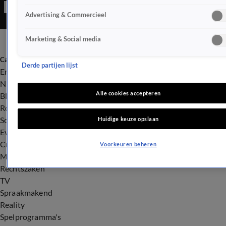
Advertising & Commercieel
Marketing & Social media
Categorieën
Derde partijen lijst
Entertainment
Nieuws
Alle cookies accepteren
BN'ers
Royalty
Songfestival
Huidige keuze opslaan
Evenementen
Crime
Voorkeuren beheren
Misdaad
Rechtszaken
TV
Spraakmakend
Reality
Spelprogramma's