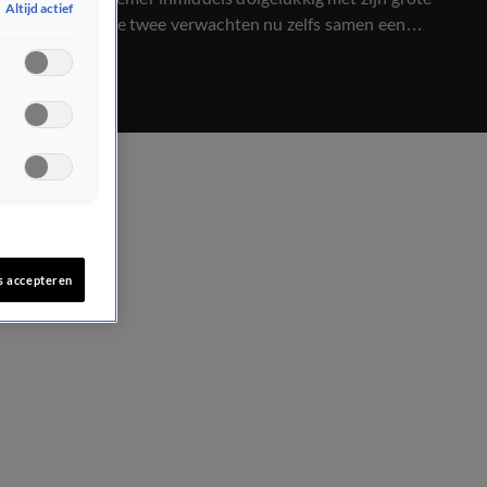
Altijd actief
liefde Kim. De twee verwachten nu zelfs samen een
kindje...
s accepteren