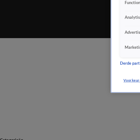
Function
Analyti
Adverti
Marketi
Derde parti
Voorkeur