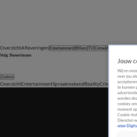
Overzicht
Afleveringen
Tip d
Entertainment
BN'ers
TV
Crime
Algemeen
Volg Shownieuws
Jouw c
Wij en onz
over jou al
Zoeken
accepteren
Overzicht
Entertainment
Spraakmakend
Reality
Crime
Video's
Afl
te kunnen 
advertentie
worden dez
cookies om 
moment opn
Cookie-inst
Diensten w
onze Digit