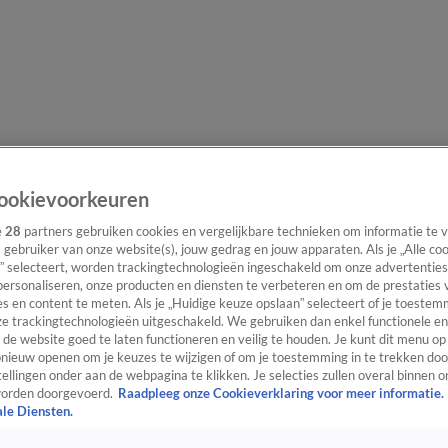
e redactie
Nieuwsbrief
ookievoorkeuren
e
28
partners gebruiken cookies en vergelijkbare technieken om informatie te
s gebruiker van onze website(s), jouw gedrag en jouw apparaten. Als je „Alle co
” selecteert, worden trackingtechnologieën ingeschakeld om onze advertenties
everingen
personaliseren, onze producten en diensten te verbeteren en om de prestaties 
s en content te meten. Als je „Huidige keuze opslaan” selecteert of je toestemm
e trackingtechnologieën uitgeschakeld. We gebruiken dan enkel functionele en
de website goed te laten functioneren en veilig te houden. Je kunt dit menu op
ieuw openen om je keuzes te wijzigen of om je toestemming in te trekken door
ellingen onder aan de webpagina te klikken. Je selecties zullen overal binnen o
orden doorgevoerd.
Raadpleeg onze Cookieverklaring voor meer informatie.
ale Diensten.