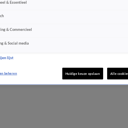
eel & Essentieel
sch
sing & Commercieel
ng & Social media
jen lijst
en beheren
Huidige keuze opslaan
Alle cookie