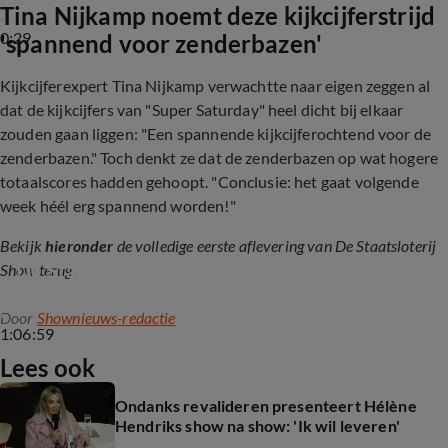
Tina Nijkamp noemt deze kijkcijferstrijd
0:29
'spannend voor zenderbazen'
Kijkcijferexpert Tina Nijkamp verwachtte naar eigen zeggen al
dat de kijkcijfers van "Super Saturday" heel dicht bij elkaar
zouden gaan liggen: "Een spannende kijkcijferochtend voor de
zenderbazen." Toch denkt ze dat de zenderbazen op wat hogere
totaalscores hadden gehoopt. "Conclusie: het gaat volgende
week héél erg spannend worden!"
Bekijk
hieronder
de volledige eerste aflevering van De Staatsloterij
De Staatsloterij Show S1 E1
Show terug.
Door
Shownieuws-redactie
1:06:59
Lees ook
Ondanks revalideren presenteert Hélène
Hendriks show na show: 'Ik wil leveren'