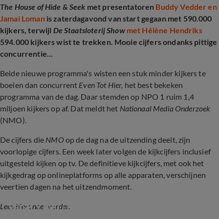
The House of Hide & Seek
met presentatoren
Buddy Vedder en
Jamai Loman
is zaterdagavond van start gegaan met 590.000
kijkers, terwijl
De Staatsloterij Show
met Hélène Hendriks
594.000 kijkers wist te trekken. Mooie cijfers ondanks pittige
concurrentie...
Beide nieuwe programma's wisten een stuk minder kijkers te
boeien dan concurrent
Even Tot Hier,
het best bekeken
programma van de dag. Daar stemden op NPO 1 ruim 1,4
miljoen kijkers op af. Dat meldt het
Nationaal Media Onderzoek
(NMO).
De cijfers die
NMO
op de dag na de uitzending deelt, zijn
voorlopige cijfers. Een week later volgen de kijkcijfers inclusief
uitgesteld kijken op tv. De definitieve kijkcijfers, met ook het
kijkgedrag op onlineplatforms op alle apparaten, verschijnen
veertien dagen na het uitzendmoment.
Vanaf 9 mei | De Staatsloterij Show
Lees hieronder verder.