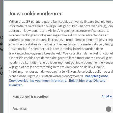
Jouw cookievoorkeuren
Wij en onze
29
partners gebruiken cookies en vergelijkbare technieken 
informatie te verzamelen over jou als gebruiker van onze website(s), jou
gedrag en jouw apparaten. Als je „Alle cookies accepteren” selecteert,
worden trackingtechnologieën ingeschakeld om onze advertenties en
Overzicht
Afleveringen
Tip
Entertainment
BN'ers
TV
Crime
Algemeen
content te kunnen personaliseren, onze producten en diensten te verbet
de redactie
Nieuwsbrief
en om de prestaties van advertenties en content te meten. Als je „Huidi
keuze opslaan” selecteert of je toestemming intrekt, worden deze
Volg Shownieuws
trackingtechnologieën uitgeschakeld. We gebruiken dan enkel functionel
essentiële cookies om de website goed te laten functioneren en veilig te
houden. Je kunt dit menu op ieder moment opnieuw openen om je keuzes
wijzigen of om je toestemming in te trekken door op de link Cookie-
Zoeken
instellingen onder aan de webpagina te klikken. Je selecties zullen overal
Overzicht
Entertainment
Spraakmakend
Reality
Crime
Video's
Afl
binnen onze Digitale Diensten worden doorgevoerd.
Raadpleeg onze
Cookieverklaring voor meer informatie.
Bekijk hier onze Digitale
Diensten.
Altijd ac
Functioneel & Essentieel
Analytisch