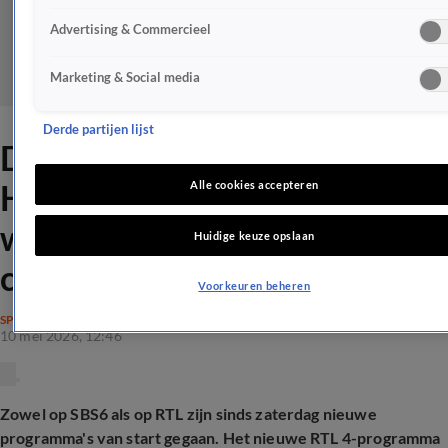
Advertising & Commercieel
Marketing & Social media
Derde partijen lijst
De Staatsloterij Show met
Hélène Hendriks trekt aardig
Alle cookies accepteren
wat kijkers ondanks
Huidige keuze opslaan
concurrentie
Voorkeuren beheren
SPELPROGRAMMA'S
10 mei 2026, 12:46
Zowel op SBS6 als op RTL zijn sinds zaterdag nieuwe
programma's van start gegaan. Het nieuwe RTL 4-programma