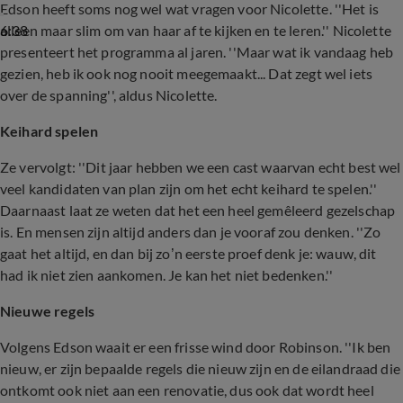
Edson heeft soms nog wel wat vragen voor Nicolette. ''Het is
6:38
alleen maar slim om van haar af te kijken en te leren.'' Nicolette
presenteert het programma al jaren. ''Maar wat ik vandaag heb
gezien, heb ik ook nog nooit meegemaakt... Dat zegt wel iets
over de spanning'', aldus Nicolette.
Keihard spelen
Ze vervolgt: ''Dit jaar hebben we een cast waarvan echt best wel
veel kandidaten van plan zijn om het echt keihard te spelen.''
Daarnaast laat ze weten dat het een heel gemêleerd gezelschap
is. En mensen zijn altijd anders dan je vooraf zou denken. ''Zo
gaat het altijd, en dan bij zo’n eerste proef denk je: wauw, dit
had ik niet zien aankomen. Je kan het niet bedenken.''
Nieuwe regels
Volgens Edson waait er een frisse wind door Robinson. ''Ik ben
nieuw, er zijn bepaalde regels die nieuw zijn en de eilandraad die
ontkomt ook niet aan een renovatie, dus ook dat wordt heel