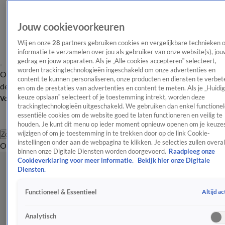
Jouw cookievoorkeuren
Wij en onze
28
partners gebruiken cookies en vergelijkbare technieken 
informatie te verzamelen over jou als gebruiker van onze website(s), jou
gedrag en jouw apparaten. Als je „Alle cookies accepteren” selecteert,
worden trackingtechnologieën ingeschakeld om onze advertenties en
Overzicht
Afleveringen
Tip
Entertainment
BN'ers
TV
Crime
Algemeen
content te kunnen personaliseren, onze producten en diensten te verbet
de redactie
Nieuwsbrief
en om de prestaties van advertenties en content te meten. Als je „Huidi
keuze opslaan” selecteert of je toestemming intrekt, worden deze
Volg Shownieuws
trackingtechnologieën uitgeschakeld. We gebruiken dan enkel functionel
essentiële cookies om de website goed te laten functioneren en veilig te
houden. Je kunt dit menu op ieder moment opnieuw openen om je keuzes
wijzigen of om je toestemming in te trekken door op de link Cookie-
Zoeken
instellingen onder aan de webpagina te klikken. Je selecties zullen overal
Overzicht
Entertainment
Spraakmakend
Reality
Crime
Video's
Afl
binnen onze Digitale Diensten worden doorgevoerd.
Raadpleeg onze
Cookieverklaring voor meer informatie.
Bekijk hier onze Digitale
Diensten.
Altijd ac
Functioneel & Essentieel
Analytisch