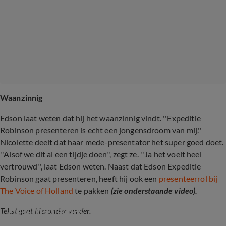
Waanzinnig
Edson laat weten dat hij het waanzinnig vindt. ''Expeditie
Robinson presenteren is echt een jongensdroom van mij.''
Nicolette deelt dat haar mede-presentator het super goed doet.
''Alsof we dit al een tijdje doen'', zegt ze. ''Ja het voelt heel
vertrouwd'', laat Edson weten. Naast dat Edson Expeditie
Robinson gaat presenteren, heeft hij ook een
presenteerrol bij
The Voice of Holland
te pakken
(zie onderstaande video).
Nu al veel kritiek op nieuwe The Voice of 
Holland-coaches
Tekst gaat hieronder verder.