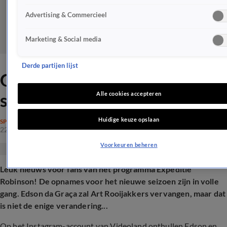
Advertising & Commercieel
Marketing & Social media
Derde partijen lijst
Grote verandering in nieuw
seizoen Expeditie Robinson
Alle cookies accepteren
Huidige keuze opslaan
SPELPROGRAMMA'S
22 apr 2025, 19:32
Voorkeuren beheren
Leuk nieuws voor fans van het programma Expeditie
Robinson! De opnames voor het nieuwe seizoen zijn in volle
gang. Edson da Graça zal Art Rooijakkers vervangen, maar dat
is niet de enige verandering...
Op het Instagram-account van Videoland onthullen Edson en