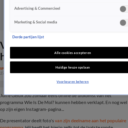
Advertising & Commercieel
Marketing & Social media
Derde partijen lijst
Verraadt Jurre hier zelf dat
hij de Mol is?
Alle cookies accepteren
Huidige keuze opslaan
SPELPROGRAMMA'S
27 feb 2023, 18:52
Voorkeuren beheren
Jurre Geluk zou zomaar eens online de uitkomst van het
programma Wie Is De Mol? kunnen hebben verklapt. En nog wel
op zijn eigen Instagram-pagina...
De presentator deelt foto's
van zijn deelname aan het populaire
programma
. Hij heeft het hierin zelfs tot de laatste ronde