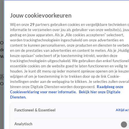
Jouw cookievoorkeuren
Wij en onze
29
partners gebruiken cookies en vergelijkbare technieken 
informatie te verzamelen over jou als gebruiker van onze website(s), jou
gedrag en jouw apparaten. Als je „Alle cookies accepteren” selecteert,
worden trackingtechnologieën ingeschakeld om onze advertenties en
Overzicht
Afleveringen
Tip
Entertainment
BN'ers
TV
Crime
Algemeen
content te kunnen personaliseren, onze producten en diensten te verbet
de redactie
Nieuwsbrief
en om de prestaties van advertenties en content te meten. Als je „Huidi
keuze opslaan” selecteert of je toestemming intrekt, worden deze
Volg Shownieuws
trackingtechnologieën uitgeschakeld. We gebruiken dan enkel functionel
essentiële cookies om de website goed te laten functioneren en veilig te
houden. Je kunt dit menu op ieder moment opnieuw openen om je keuzes
wijzigen of om je toestemming in te trekken door op de link Cookie-
Zoeken
instellingen onder aan de webpagina te klikken. Je selecties zullen overal
Overzicht
Entertainment
Spraakmakend
Reality
Crime
Video's
Afl
binnen onze Digitale Diensten worden doorgevoerd.
Raadpleeg onze
Cookieverklaring voor meer informatie.
Bekijk hier onze Digitale
Diensten.
Altijd ac
Functioneel & Essentieel
Analytisch