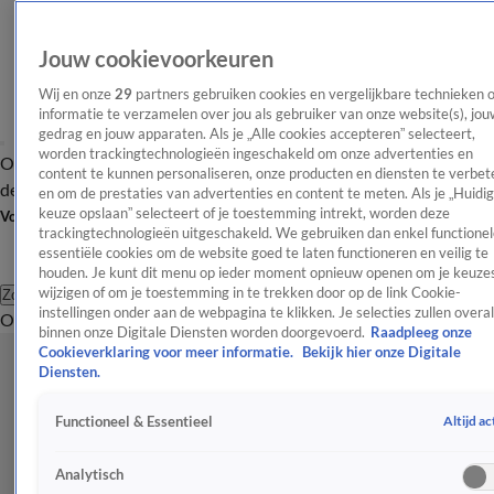
Jouw cookievoorkeuren
Wij en onze
29
partners gebruiken cookies en vergelijkbare technieken 
informatie te verzamelen over jou als gebruiker van onze website(s), jou
gedrag en jouw apparaten. Als je „Alle cookies accepteren” selecteert,
worden trackingtechnologieën ingeschakeld om onze advertenties en
Overzicht
Afleveringen
Tip
Entertainment
BN'ers
TV
Crime
Algemeen
content te kunnen personaliseren, onze producten en diensten te verbet
de redactie
Nieuwsbrief
en om de prestaties van advertenties en content te meten. Als je „Huidi
keuze opslaan” selecteert of je toestemming intrekt, worden deze
Volg Shownieuws
trackingtechnologieën uitgeschakeld. We gebruiken dan enkel functionel
essentiële cookies om de website goed te laten functioneren en veilig te
houden. Je kunt dit menu op ieder moment opnieuw openen om je keuzes
wijzigen of om je toestemming in te trekken door op de link Cookie-
Zoeken
instellingen onder aan de webpagina te klikken. Je selecties zullen overal
Overzicht
Entertainment
Spraakmakend
Reality
Crime
Video's
Afl
binnen onze Digitale Diensten worden doorgevoerd.
Raadpleeg onze
Cookieverklaring voor meer informatie.
Bekijk hier onze Digitale
Diensten.
Altijd ac
Functioneel & Essentieel
Analytisch