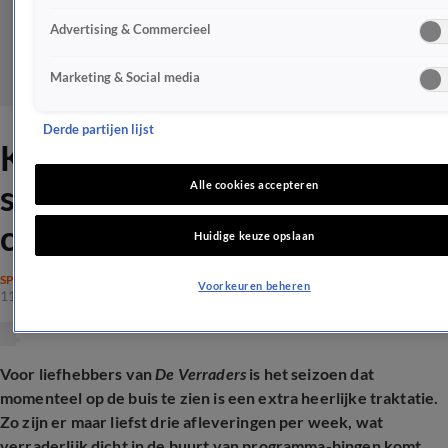
Advertising & Commercieel
Marketing & Social media
Derde partijen lijst
Kandidaten over nieuw
seizoen De Verraders:
Alle cookies accepteren
confronterend én grimmig
Huidige keuze opslaan
SPELPROGRAMMA'S
Voorkeuren beheren
11 mrt 2026, 20:34
Voor liefhebbers van
De Verraders
is het seizoen dat
momenteel op de buis te zien is een extra heerlijke traktatie.
Zo zijn er maar liefst drie afleveringen per week, wat
verraderlijk dicht in de buurt van programma-bingen komt.