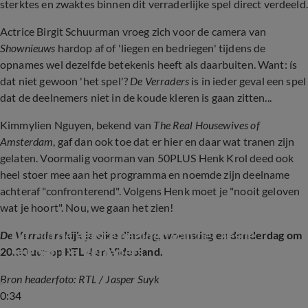
sterktes en zwaktes binnen dit verraderlijke spel direct verdeeld.
Actrice Birgit Schuurman vroeg zich voor de camera van
Shownieuws
hardop af of 'liegen en bedriegen' tijdens de
opnames wel dezelfde betekenis heeft als daarbuiten. Want: ís
dat niet gewoon 'het spel'?
De Verraders
is in ieder geval een spel
dat de deelnemers niet in de koude kleren is gaan zitten...
Kimmylien Nguyen, bekend van
The Real Housewives of
Amsterdam
, gaf dan ook toe dat er hier en daar wat tranen zijn
gelaten. Voormalig voorman van 50PLUS Henk Krol deed ook
heel stoer mee aan het programma en noemde zijn deelname
achteraf "confronterend". Volgens Henk moet je "nooit geloven
wat je hoort". Nou, we gaan het zien!
Dit zijn de eerste beelden van het zesde 
De Verraders
kijk je elke dinsdag, woensdag en donderdag om
seizoen De Verraders
20.30 uur op RTL 4 en Videoland.
Bron headerfoto: RTL / Jasper Suyk
0:34