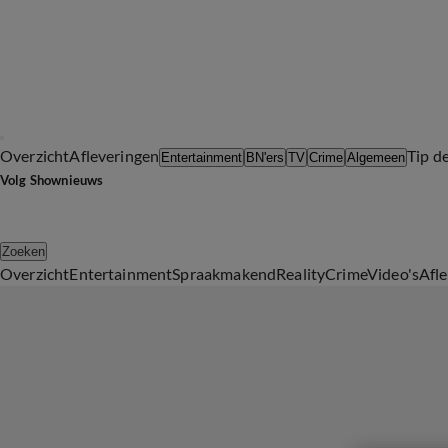
Overzicht
Afleveringen
Tip d
Entertainment
BN'ers
TV
Crime
Algemeen
Volg Shownieuws
Zoeken
Overzicht
Entertainment
Spraakmakend
Reality
Crime
Video's
Afl