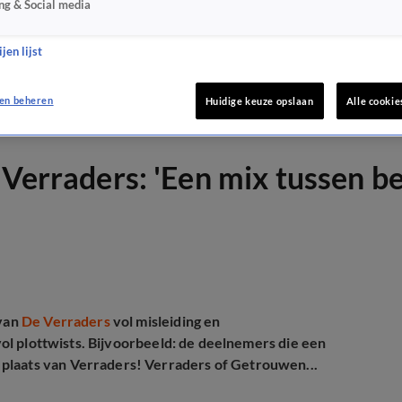
ng & Social media
jen lijst
en beheren
Huidige keuze opslaan
Alle cookie
e Verraders: 'Een mix tussen 
van
De Verraders
vol misleiding en
 vol plottwists. Bijvoorbeeld: de deelnemers die een
plaats van Verraders! Verraders of Getrouwen...