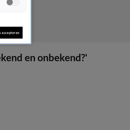
s accepteren
bekend en onbekend?'