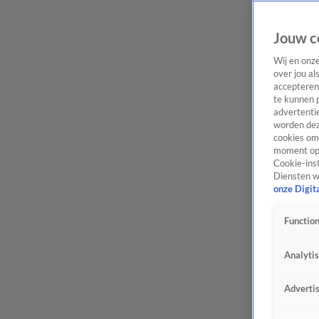
Jouw c
Wij en onz
over jou al
accepteren
te kunnen 
advertentie
worden dez
cookies om 
moment opn
Cookie-inst
Diensten w
onze Digit
Function
Analyti
Adverti