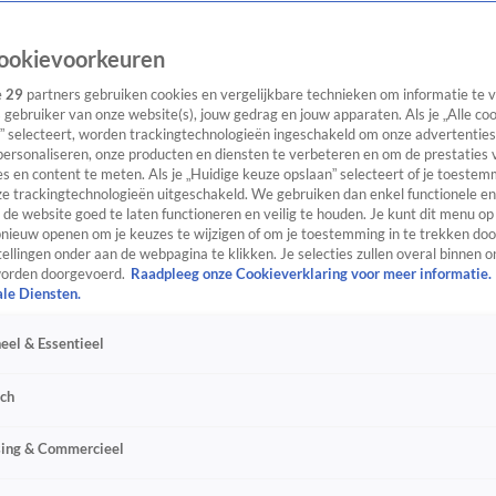
ookievoorkeuren
e
29
partners gebruiken cookies en vergelijkbare technieken om informatie te
s gebruiker van onze website(s), jouw gedrag en jouw apparaten. Als je „Alle co
” selecteert, worden trackingtechnologieën ingeschakeld om onze advertenties
personaliseren, onze producten en diensten te verbeteren en om de prestaties 
s en content te meten. Als je „Huidige keuze opslaan” selecteert of je toestemm
e trackingtechnologieën uitgeschakeld. We gebruiken dan enkel functionele en
de website goed te laten functioneren en veilig te houden. Je kunt dit menu op
ieuw openen om je keuzes te wijzigen of om je toestemming in te trekken door
ellingen onder aan de webpagina te klikken. Je selecties zullen overal binnen o
orden doorgevoerd.
Raadpleeg onze Cookieverklaring voor meer informatie.
ale Diensten.
eel & Essentieel
sch
sing & Commercieel