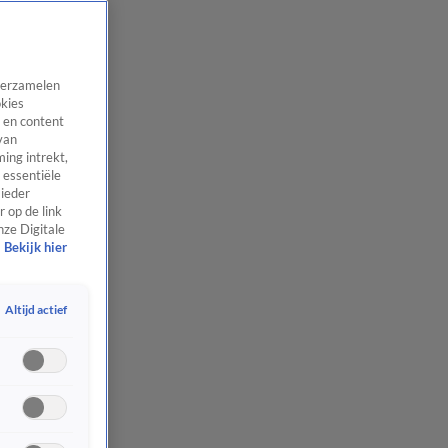
 verzamelen
okies
 en content
van
ing intrekt,
 essentiële
 ieder
 op de link
nze Digitale
Bekijk hier
Altijd actief