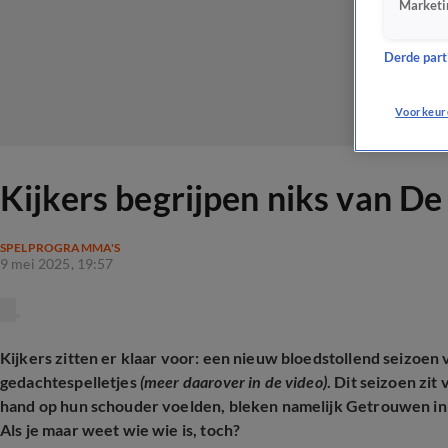
Marketi
Derde parti
Voorkeur
Kijkers begrijpen niks van D
SPELPROGRAMMA'S
9 mei 2025, 19:57
Kijkers zitten er klaar voor: een nieuw bloedstollend seizoen 
gedachtespelletjes
(meer daarover in de video)
. Dit seizoen zit
hand op hun schouder voelden, bleken namelijk Getrouwen in 
Als je maar weet wie wie is, toch?