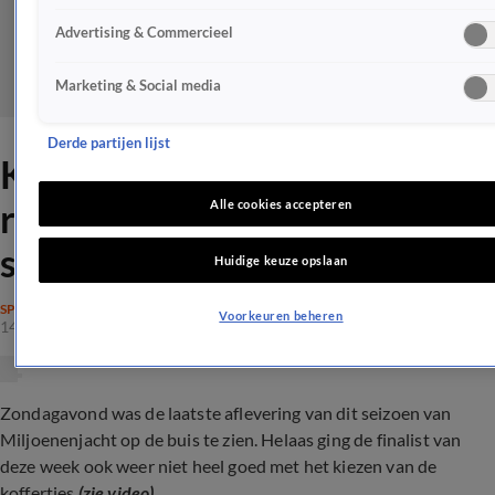
Advertising & Commercieel
Marketing & Social media
Derde partijen lijst
Kijkers Miljoenenjacht
reageren massaal op 'slecht
Alle cookies accepteren
seizoen'
Huidige keuze opslaan
SPELPROGRAMMA'S
Voorkeuren beheren
14 apr 2024, 21:14
Zondagavond was de laatste aflevering van dit seizoen van
Miljoenenjacht op de buis te zien. Helaas ging de finalist van
deze week ook weer niet heel goed met het kiezen van de
koffertjes
(zie video)
.