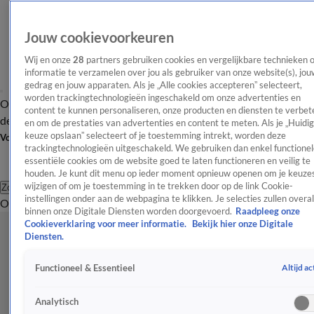
Jouw cookievoorkeuren
Wij en onze
28
partners gebruiken cookies en vergelijkbare technieken 
informatie te verzamelen over jou als gebruiker van onze website(s), jou
gedrag en jouw apparaten. Als je „Alle cookies accepteren” selecteert,
worden trackingtechnologieën ingeschakeld om onze advertenties en
Overzicht
Afleveringen
Tip
Entertainment
BN'ers
TV
Crime
Algemeen
content te kunnen personaliseren, onze producten en diensten te verbet
de redactie
Nieuwsbrief
en om de prestaties van advertenties en content te meten. Als je „Huidi
keuze opslaan” selecteert of je toestemming intrekt, worden deze
Volg Shownieuws
trackingtechnologieën uitgeschakeld. We gebruiken dan enkel functionel
essentiële cookies om de website goed te laten functioneren en veilig te
houden. Je kunt dit menu op ieder moment opnieuw openen om je keuzes
wijzigen of om je toestemming in te trekken door op de link Cookie-
Zoeken
instellingen onder aan de webpagina te klikken. Je selecties zullen overal
Overzicht
Entertainment
Spraakmakend
Reality
Crime
Video's
Afl
binnen onze Digitale Diensten worden doorgevoerd.
Raadpleeg onze
Cookieverklaring voor meer informatie.
Bekijk hier onze Digitale
Diensten.
Altijd ac
Functioneel & Essentieel
Analytisch