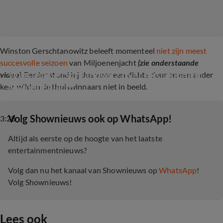
Winston Gerschtanowitz beleeft momenteel
niet zijn meest
succesvolle seizoen
van Miljoenenjacht
(zie onderstaande
Winston Gerschtanowitz over mislukking in 
video)
.
Eerder stond hij dus voor een dichte deur en een ander
Miljoenenjacht
keer wilden de thuiswinnaars niet in beeld.
‎Volg Shownieuws ook op WhatsApp!
3:28
Altijd als eerste op de hoogte van het laatste
entertainmentnieuws?
Volg dan nu het kanaal van Shownieuws op
WhatsApp
!
Volg Shownieuws!
Lees ook