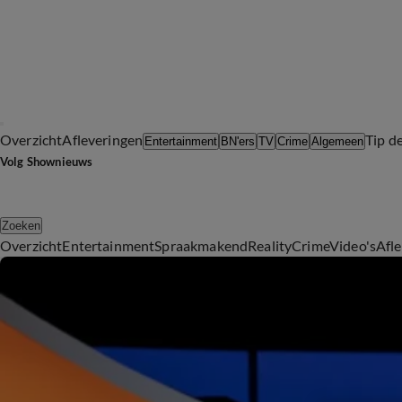
Overzicht
Afleveringen
Tip d
Entertainment
BN'ers
TV
Crime
Algemeen
Volg Shownieuws
Zoeken
Overzicht
Entertainment
Spraakmakend
Reality
Crime
Video's
Afl