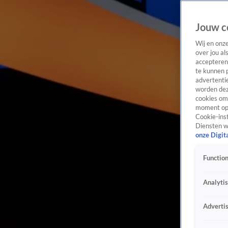
Jouw c
Wij en onz
over jou al
accepteren
te kunnen 
advertentie
worden dez
cookies om 
moment opn
Cookie-inst
Diensten w
onze Digit
Function
Analyti
Adverti