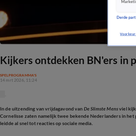
Marketi
Derde parti
Voorkeur
Kijkers ontdekken BN'ers in 
SPELPROGRAMMA'S
14 mrt 2026, 11:24
In de uitzending van vrijdagavond van
De Slimste Mens
viel kij
Cornelisse zaten namelijk twee bekende Nederlanders in het
leidde al snel tot reacties op sociale media.