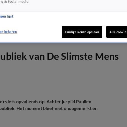
ng & Social media
jen lijst
en beheren
Huidige keuze opslaan
Alle cookie
publiek van De Slimste Mens
kers iets opvallends op. Achter jurylid Paulien
 publiek. Het moment bleef niet onopgemerkt en