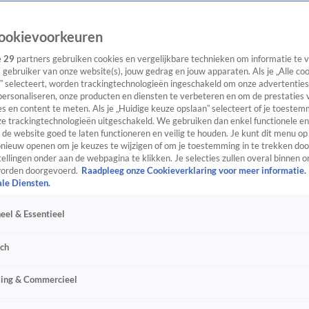
ookievoorkeuren
e
29
partners gebruiken cookies en vergelijkbare technieken om informatie te
s gebruiker van onze website(s), jouw gedrag en jouw apparaten. Als je „Alle co
” selecteert, worden trackingtechnologieën ingeschakeld om onze advertenties
personaliseren, onze producten en diensten te verbeteren en om de prestaties 
s en content te meten. Als je „Huidige keuze opslaan” selecteert of je toestemm
e trackingtechnologieën uitgeschakeld. We gebruiken dan enkel functionele en
de website goed te laten functioneren en veilig te houden. Je kunt dit menu op
ieuw openen om je keuzes te wijzigen of om je toestemming in te trekken door
ellingen onder aan de webpagina te klikken. Je selecties zullen overal binnen o
orden doorgevoerd.
Raadpleeg onze Cookieverklaring voor meer informatie.
ale Diensten.
eel & Essentieel
sch
sing & Commercieel