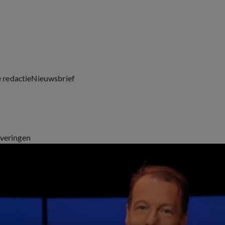
e redactie
Nieuwsbrief
everingen