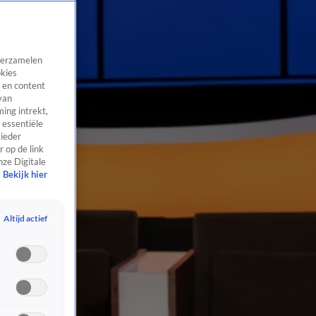
 verzamelen
okies
 en content
van
ing intrekt,
 essentiële
 ieder
 op de link
nze Digitale
Bekijk hier
Altijd actief