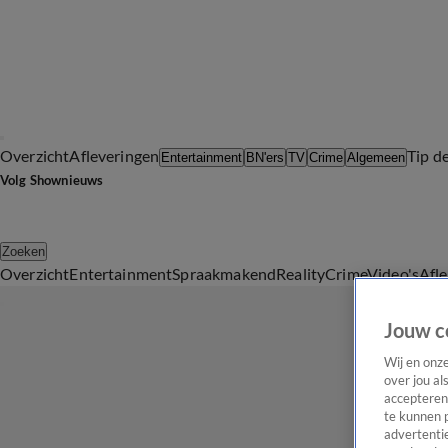
Overzicht
Afleveringen
Tip d
Entertainment
BN'ers
TV
Crime
Algemeen
Volg Shownieuws
Zoeken
Overzicht
Entertainment
Spraakmakend
Reality
Crime
Video's
Afl
Jouw c
Wij en onz
over jou al
accepteren
te kunnen 
advertentie