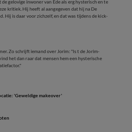
t de gelovige inwoner van Ede als erg hysterisch en te
eze kritiek. Hij heeft al aangegeven dat hij na De
Hij is daar voor zichzelf, en dat was tijdens de kick-
er. Zo schrijft iemand over Jorim: "Is t de Jorim-
 vind het dan raar dat mensen hem een hysterische
atiefactor."
ocatie: 'Geweldige makeover'
oten