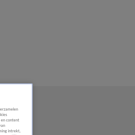
 verzamelen
okies
 en content
van
ing intrekt,