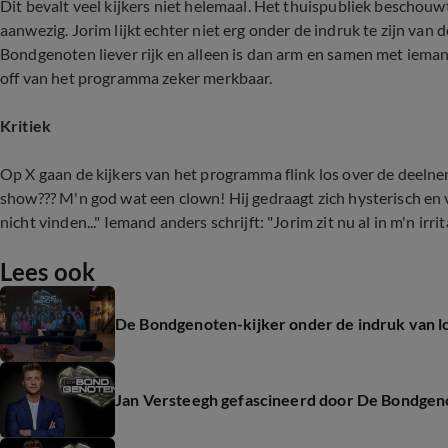
Dit bevalt veel kijkers niet helemaal. Het thuispubliek beschouw
aanwezig. Jorim lijkt echter niet erg onder de indruk te zijn van d
Bondgenoten liever rijk en alleen is dan arm en samen met iemand. 
off van het programma zeker merkbaar.
Kritiek
Op X gaan de kijkers van het programma flink los over de deelnem
show??? M'n god wat een clown! Hij gedraagt zich hysterisch en
nicht vinden..." Iemand anders schrijft: "Jorim zit nu al in m'n irrit
Lees ook
De Bondgenoten-kijker onder de indruk van l
Jan Versteegh gefascineerd door De Bondgen