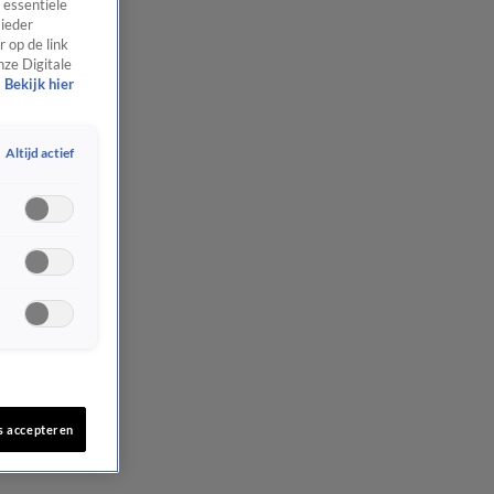
 essentiële
 ieder
 op de link
nze Digitale
Bekijk hier
Altijd actief
s accepteren