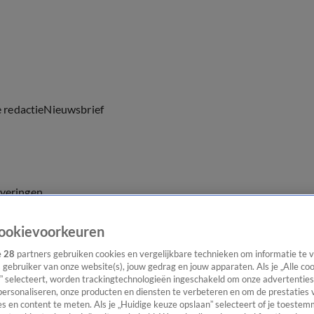
e redactie
Nieuwsbrief
everingen
ookievoorkeuren
e
28
partners gebruiken cookies en vergelijkbare technieken om informatie te
s gebruiker van onze website(s), jouw gedrag en jouw apparaten. Als je „Alle co
” selecteert, worden trackingtechnologieën ingeschakeld om onze advertenties
personaliseren, onze producten en diensten te verbeteren en om de prestaties 
s en content te meten. Als je „Huidige keuze opslaan” selecteert of je toestemm