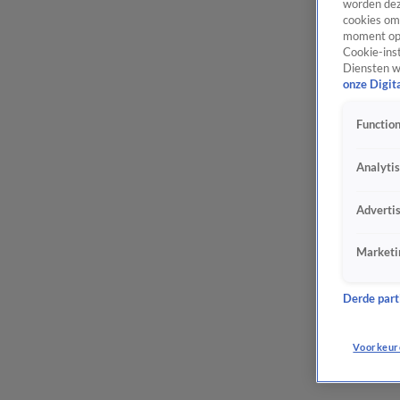
worden dez
cookies om 
moment opn
Cookie-inst
Diensten w
onze Digit
Function
Analyti
Adverti
Marketi
Derde parti
Voorkeur