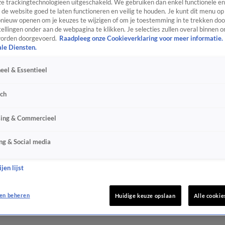
e trackingtechnologieën uitgeschakeld. We gebruiken dan enkel functionele en
de website goed te laten functioneren en veilig te houden. Je kunt dit menu op
ieuw openen om je keuzes te wijzigen of om je toestemming in te trekken door
ellingen onder aan de webpagina te klikken. Je selecties zullen overal binnen o
orden doorgevoerd.
Raadpleeg onze Cookieverklaring voor meer informatie.
ale Diensten.
eel & Essentieel
sch
sing & Commercieel
ng & Social media
jen lijst
en beheren
Huidige keuze opslaan
Alle cookie