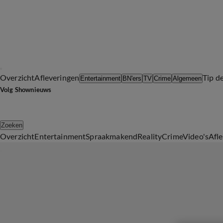
Overzicht
Afleveringen
Tip d
Entertainment
BN'ers
TV
Crime
Algemeen
Volg Shownieuws
Zoeken
Overzicht
Entertainment
Spraakmakend
Reality
Crime
Video's
Afl