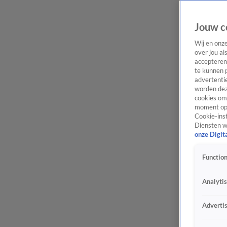
Jouw c
Wij en onz
over jou al
accepteren
te kunnen 
advertentie
worden dez
cookies om 
moment opn
Cookie-inst
Diensten w
onze Digit
Function
Analyti
Adverti