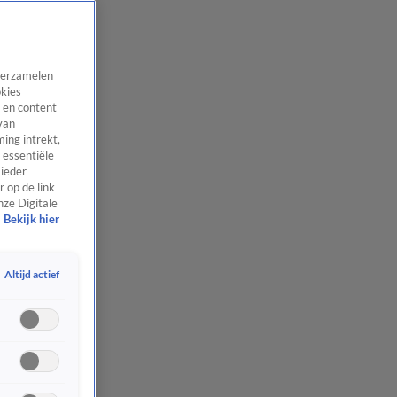
 verzamelen
okies
 en content
van
ing intrekt,
 essentiële
 ieder
 op de link
nze Digitale
Bekijk hier
Altijd actief