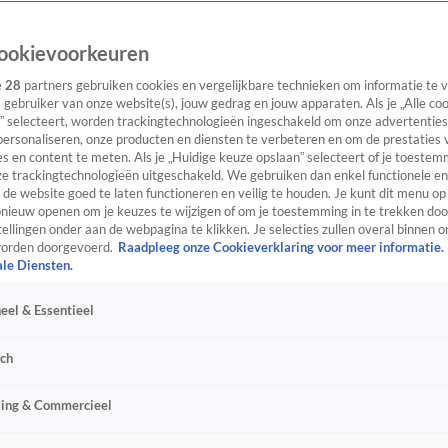
ookievoorkeuren
e
28
partners gebruiken cookies en vergelijkbare technieken om informatie te
s gebruiker van onze website(s), jouw gedrag en jouw apparaten. Als je „Alle co
” selecteert, worden trackingtechnologieën ingeschakeld om onze advertenties
personaliseren, onze producten en diensten te verbeteren en om de prestaties 
s en content te meten. Als je „Huidige keuze opslaan” selecteert of je toestemm
e trackingtechnologieën uitgeschakeld. We gebruiken dan enkel functionele en
de website goed te laten functioneren en veilig te houden. Je kunt dit menu op
ieuw openen om je keuzes te wijzigen of om je toestemming in te trekken door
ellingen onder aan de webpagina te klikken. Je selecties zullen overal binnen o
orden doorgevoerd.
Raadpleeg onze Cookieverklaring voor meer informatie.
ale Diensten.
eel & Essentieel
sch
sing & Commercieel