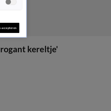
s accepteren
rogant kereltje'