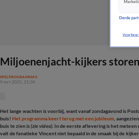
Marketi
Derde parti
Voorkeur
Miljoenenjacht-kijkers storen
SPELPROGRAMMA'S
9 mrt 2025, 21:34
Het lange wachten is voorbij, want vanaf zondagavond is Post
buis!
Het programma keert terug met een jubileum
, aangezien
buis te zien is
(zie video)
. In de eerste aflevering is het metee
valt de fanatieke Vincent niet bepaald in de smaak bij de kijker