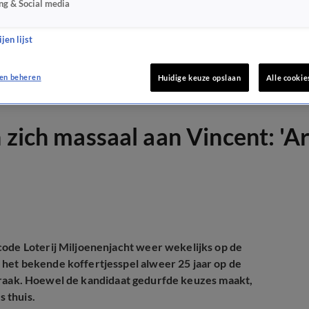
ng & Social media
jen lijst
en beheren
Huidige keuze opslaan
Alle cookie
 zich massaal aan Vincent: 'Ar
code Loterij Miljoenenjacht weer wekelijks op de
 het bekende koffertjesspel alweer 25 jaar op de
n raak. Hoewel de kandidaat gedurfde keuzes maakt,
s thuis.