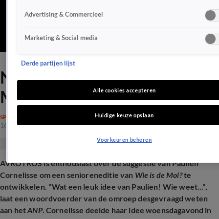
Advertising & Commercieel
Marketing & Social media
Derde partijen lijst
Nieuwe twist bij Wie is de
Mol?
Alle cookies accepteren
Huidige keuze opslaan
SPELPROGRAMMA'S
16 okt 2025, 09:58
Voorkeuren beheren
AVROTROS is enthousiast over de suggestie van Paulien
Cornelisse om een senioreneditie van
Wie is de Mol?
te
ontwikkelen. "Wat een leuk idee van Paulien! Wie weet...",
laat een woordvoerder van de omroep desgevraagd weten
aan het
ANP
. Cornelisse deelde haar idee woensdagavond in