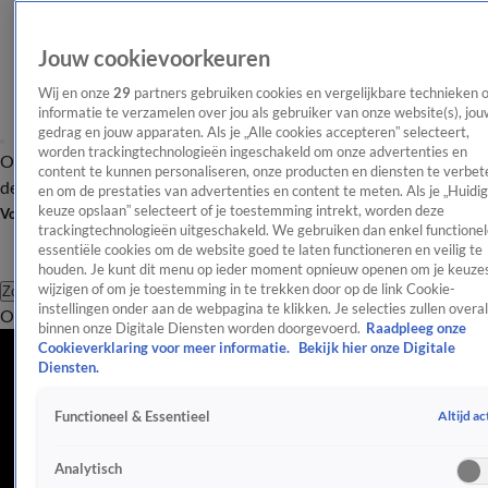
Jouw cookievoorkeuren
Wij en onze
29
partners gebruiken cookies en vergelijkbare technieken 
informatie te verzamelen over jou als gebruiker van onze website(s), jou
gedrag en jouw apparaten. Als je „Alle cookies accepteren” selecteert,
worden trackingtechnologieën ingeschakeld om onze advertenties en
Overzicht
Afleveringen
Tip
Entertainment
BN'ers
TV
Crime
Algemeen
content te kunnen personaliseren, onze producten en diensten te verbet
de redactie
Nieuwsbrief
en om de prestaties van advertenties en content te meten. Als je „Huidi
keuze opslaan” selecteert of je toestemming intrekt, worden deze
Volg Shownieuws
trackingtechnologieën uitgeschakeld. We gebruiken dan enkel functionel
essentiële cookies om de website goed te laten functioneren en veilig te
houden. Je kunt dit menu op ieder moment opnieuw openen om je keuzes
wijzigen of om je toestemming in te trekken door op de link Cookie-
Zoeken
instellingen onder aan de webpagina te klikken. Je selecties zullen overal
Overzicht
Entertainment
Spraakmakend
Reality
Crime
Video's
Afl
binnen onze Digitale Diensten worden doorgevoerd.
Raadpleeg onze
Cookieverklaring voor meer informatie.
Bekijk hier onze Digitale
Diensten.
Altijd ac
Functioneel & Essentieel
Analytisch