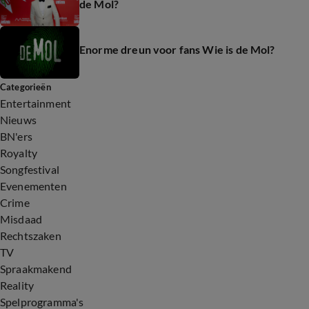
de Mol?
Enorme dreun voor fans Wie is de Mol?
Categorieën
Entertainment
Nieuws
BN'ers
Royalty
Songfestival
Evenementen
Crime
Misdaad
Rechtszaken
TV
Spraakmakend
Reality
Spelprogramma's