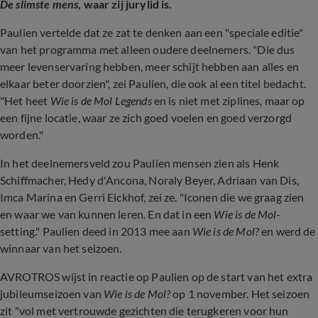
De slimste mens
, waar zij jurylid is.
Paulien vertelde dat ze zat te denken aan een "speciale editie"
van het programma met alleen oudere deelnemers. "Die dus
meer levenservaring hebben, meer schijt hebben aan alles en
elkaar beter doorzien", zei Paulien, die ook al een titel bedacht.
"Het heet
Wie is de Mol Legends
en is niet met ziplines, maar op
een fijne locatie, waar ze zich goed voelen en goed verzorgd
worden."
In het deelnemersveld zou Paulien mensen zien als Henk
Schiffmacher, Hedy d'Ancona, Noraly Beyer, Adriaan van Dis,
Imca Marina en Gerri Eickhof, zei ze. "Iconen die we graag zien
en waar we van kunnen leren. En dat in een
Wie is de Mol
-
setting." Paulien deed in 2013 mee aan
Wie is de Mol?
en werd de
winnaar van het seizoen.
AVROTROS wijst in reactie op Paulien op de start van het extra
jubileumseizoen van
Wie is de Mol?
op 1 november. Het seizoen
zit "vol met vertrouwde gezichten die terugkeren voor hun