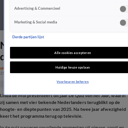
Advertising & Commercieel
Marketing & Social media
Derde partijen lijst
Nieuwe uitdaging voor Linda
de Mol
Alle cookies accepteren
Huidige keuze opslaan
SPELPROGRAMMA'S
21 okt 2025, 19:39
Voorkeuren beheren
Linda de Mol presenteert dit jaar
De Quiz van het Jaar
, waarin
zij samen met vier bekende Nederlanders terugblikt op de
hoogte- en dieptepunten van 2025. Na twee jaar afwezigheid
keert het programma terug op televisie.
In de quiz passeren opvallende momenten uit nieuws, sport en