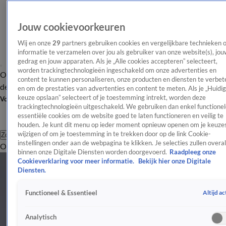
Jouw cookievoorkeuren
Wij en onze
29
partners gebruiken cookies en vergelijkbare technieken 
informatie te verzamelen over jou als gebruiker van onze website(s), jou
gedrag en jouw apparaten. Als je „Alle cookies accepteren” selecteert,
worden trackingtechnologieën ingeschakeld om onze advertenties en
Overzicht
Afleveringen
Tip
Entertainment
BN'ers
TV
Crime
Algemeen
content te kunnen personaliseren, onze producten en diensten te verbet
de redactie
Nieuwsbrief
en om de prestaties van advertenties en content te meten. Als je „Huidi
keuze opslaan” selecteert of je toestemming intrekt, worden deze
Volg Shownieuws
trackingtechnologieën uitgeschakeld. We gebruiken dan enkel functionel
essentiële cookies om de website goed te laten functioneren en veilig te
houden. Je kunt dit menu op ieder moment opnieuw openen om je keuzes
wijzigen of om je toestemming in te trekken door op de link Cookie-
Zoeken
instellingen onder aan de webpagina te klikken. Je selecties zullen overal
Overzicht
Entertainment
Spraakmakend
Reality
Crime
Video's
Afl
binnen onze Digitale Diensten worden doorgevoerd.
Raadpleeg onze
Cookieverklaring voor meer informatie.
Bekijk hier onze Digitale
Diensten.
Altijd ac
Functioneel & Essentieel
Analytisch