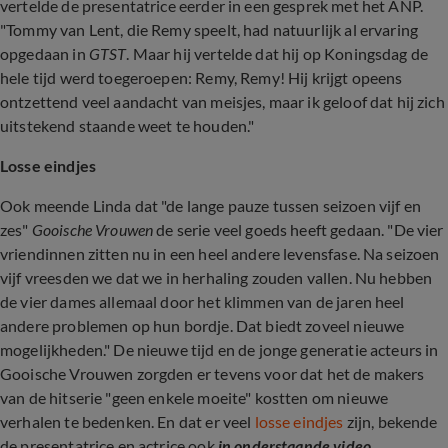
vertelde de presentatrice eerder in een gesprek met het ANP.
"Tommy van Lent, die Remy speelt, had natuurlijk al ervaring
opgedaan in
GTST
. Maar hij vertelde dat hij op Koningsdag de
hele tijd werd toegeroepen: Remy, Remy! Hij krijgt opeens
ontzettend veel aandacht van meisjes, maar ik geloof dat hij zich
uitstekend staande weet te houden."
Losse eindjes
Ook meende Linda dat "de lange pauze tussen seizoen vijf en
zes"
Gooische Vrouwen
de serie veel goeds heeft gedaan. "De vier
vriendinnen zitten nu in een heel andere levensfase. Na seizoen
vijf vreesden we dat we in herhaling zouden vallen. Nu hebben
de vier dames allemaal door het klimmen van de jaren heel
andere problemen op hun bordje. Dat biedt zoveel nieuwe
mogelijkheden." De nieuwe tijd en de jonge generatie acteurs in
Gooische Vrouwen zorgden er tevens voor dat het de makers
van de hitserie "geen enkele moeite" kostten om nieuwe
verhalen te bedenken. En dat er veel
losse eindjes
zijn, bekende
de presentatrice en actrice ook
in onderstaande video
.