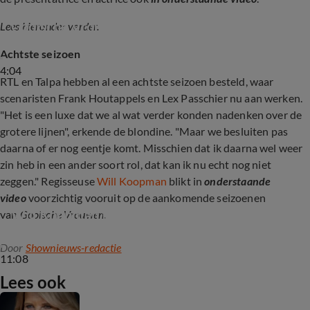
Linda de Mol over het nieuwe seizoen van 
Gooische Vrouwen
Lees hieronder verder.
Achtste seizoen
4:04
RTL en Talpa hebben al een achtste seizoen besteld, waar
scenaristen Frank Houtappels en Lex Passchier nu aan werken.
"Het is een luxe dat we al wat verder konden nadenken over de
grotere lijnen", erkende de blondine. "Maar we besluiten pas
daarna of er nog eentje komt. Misschien dat ik daarna wel weer
zin heb in een ander soort rol, dat kan ik nu echt nog niet
zeggen." Regisseuse
Will Koopman
blikt in
onderstaande
video
voorzichtig vooruit op de aankomende seizoenen
Will Koopman te gast bij Shownieuws
van
Gooische Vrouwen.
Door
Shownieuws-redactie
11:08
Lees ook