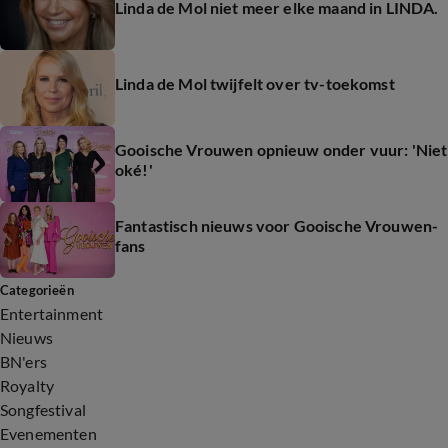
Linda de Mol niet meer elke maand in LINDA.
Linda de Mol twijfelt over tv-toekomst
Gooische Vrouwen opnieuw onder vuur: 'Niet
oké!'
Fantastisch nieuws voor Gooische Vrouwen-
fans
Categorieën
Entertainment
Nieuws
BN'ers
Royalty
Songfestival
Evenementen