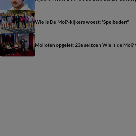
Wie Is De Mol?-kijkers woest: 'Spelbederf'
Molloten opgelet: 23e seizoen Wie is de Mol? 