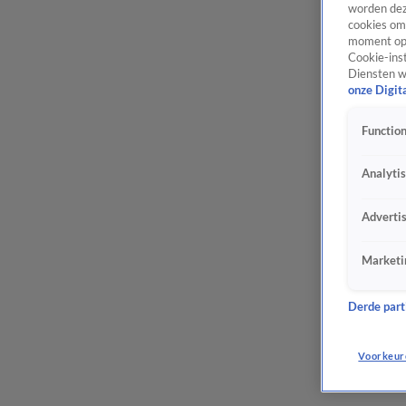
worden dez
cookies om 
moment opn
Cookie-inst
Diensten w
onze Digit
Function
Analyti
Adverti
Marketi
Derde parti
Voorkeur