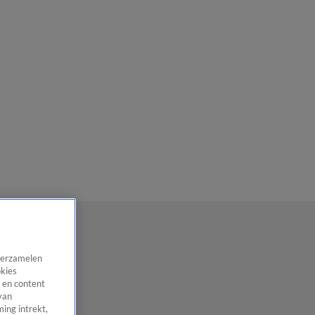
 verzamelen
okies
 en content
van
ing intrekt,