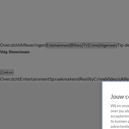
Overzicht
Afleveringen
Tip d
Entertainment
BN'ers
TV
Crime
Algemeen
Volg Shownieuws
Zoeken
Overzicht
Entertainment
Spraakmakend
Reality
Crime
Video's
Afl
Jouw c
Wij en onz
over jou al
accepteren
te kunnen 
advertentie