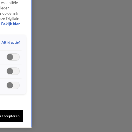
 essentiële
 ieder
 op de link
nze Digitale
Bekijk hier
Altijd actief
s accepteren