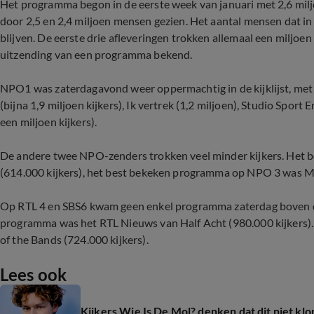
Het programma begon in de eerste week van januari met 2,6 milj
door 2,5 en 2,4 miljoen mensen gezien. Het aantal mensen dat in d
blijven. De eerste drie afleveringen trokken allemaal een miljoen
uitzending van een programma bekend.
NPO1 was zaterdagavond weer oppermachtig in de kijklijst, met 
(bijna 1,9 miljoen kijkers), Ik vertrek (1,2 miljoen), Studio Sport
een miljoen kijkers).
De andere twee NPO-zenders trokken veel minder kijkers. Het
(614.000 kijkers), het best bekeken programma op NPO 3 was Mol
Op RTL 4 en SBS6 kwam geen enkel programma zaterdag boven de 
programma was het RTL Nieuws van Half Acht (980.000 kijkers)
of the Bands (724.000 kijkers).
Lees ook
Kijkers Wie Is De Mol? denken dat dit niet klo