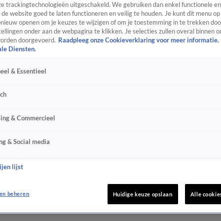
e trackingtechnologieën uitgeschakeld. We gebruiken dan enkel functionele en
de website goed te laten functioneren en veilig te houden. Je kunt dit menu op
ieuw openen om je keuzes te wijzigen of om je toestemming in te trekken door
ellingen onder aan de webpagina te klikken. Je selecties zullen overal binnen o
orden doorgevoerd.
Raadpleeg onze Cookieverklaring voor meer informatie.
ale Diensten.
eel & Essentieel
sch
sing & Commercieel
ng & Social media
jen lijst
en beheren
Huidige keuze opslaan
Alle cookie