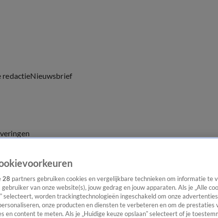
e redactie
Nieuwsbrief
everingen
ookievoorkeuren
e
28
partners gebruiken cookies en vergelijkbare technieken om informatie te
s gebruiker van onze website(s), jouw gedrag en jouw apparaten. Als je „Alle co
” selecteert, worden trackingtechnologieën ingeschakeld om onze advertenties
personaliseren, onze producten en diensten te verbeteren en om de prestaties 
s en content te meten. Als je „Huidige keuze opslaan” selecteert of je toestemm