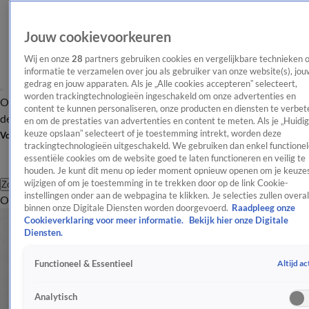
Jouw cookievoorkeuren
Wij en onze
28
partners gebruiken cookies en vergelijkbare technieken 
informatie te verzamelen over jou als gebruiker van onze website(s), jou
gedrag en jouw apparaten. Als je „Alle cookies accepteren” selecteert,
worden trackingtechnologieën ingeschakeld om onze advertenties en
Overzicht
Afleveringen
Tip
Entertainment
BN'ers
TV
Crime
Algemeen
content te kunnen personaliseren, onze producten en diensten te verbet
de redactie
Nieuwsbrief
en om de prestaties van advertenties en content te meten. Als je „Huidi
keuze opslaan” selecteert of je toestemming intrekt, worden deze
Volg Shownieuws
trackingtechnologieën uitgeschakeld. We gebruiken dan enkel functionel
essentiële cookies om de website goed te laten functioneren en veilig te
houden. Je kunt dit menu op ieder moment opnieuw openen om je keuzes
wijzigen of om je toestemming in te trekken door op de link Cookie-
Zoeken
instellingen onder aan de webpagina te klikken. Je selecties zullen overal
Overzicht
Entertainment
Spraakmakend
Reality
Crime
Video's
Afl
binnen onze Digitale Diensten worden doorgevoerd.
Raadpleeg onze
Cookieverklaring voor meer informatie.
Bekijk hier onze Digitale
Diensten.
Altijd ac
Functioneel & Essentieel
Analytisch