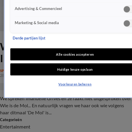
Advertising & Commercieel
Marketing & Social media
Derde partijen lijst
Wie is de Mol volgens
Imanuelle Grives?!
Alle cookies accepteren
Huidige keuze opslaan
SPELPROGRAMMA'S
28 feb 2017, 10:43
Voorkeuren beheren
We spreken Imanuelle Grives en ze raakt niet uitgesproken over
Wie is de Mol... En natuurlijk vragen we haar ook wie volgens
haar ditmaal 'De Mol' is...
Categorieën
Entertainment