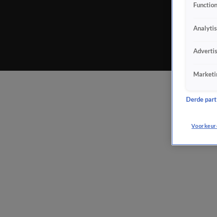
Function
Analyti
Adverti
Marketi
Derde parti
Voorkeur