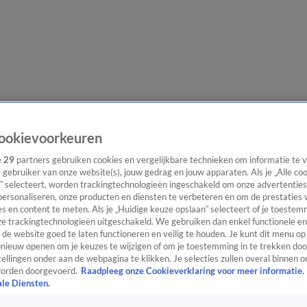
e redactie
Nieuwsbrief
ookievoorkeuren
e
29
partners gebruiken cookies en vergelijkbare technieken om informatie te
s gebruiker van onze website(s), jouw gedrag en jouw apparaten. Als je „Alle co
” selecteert, worden trackingtechnologieën ingeschakeld om onze advertenties
everingen
personaliseren, onze producten en diensten te verbeteren en om de prestaties 
s en content te meten. Als je „Huidige keuze opslaan” selecteert of je toestemm
e trackingtechnologieën uitgeschakeld. We gebruiken dan enkel functionele en
de website goed te laten functioneren en veilig te houden. Je kunt dit menu op
ieuw openen om je keuzes te wijzigen of om je toestemming in te trekken door
ellingen onder aan de webpagina te klikken. Je selecties zullen overal binnen o
orden doorgevoerd.
Raadpleeg onze Cookieverklaring voor meer informatie.
ale Diensten.