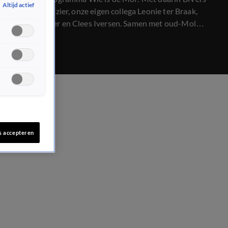
Altijd actief
als Anita Witzier, onze eigen collega Leonie ter Braak,
Buddy Vedder en Clees Iversen. Samen met oud-Mol
Dennis Weening blikken we vooruit op het nieuwe
seizoen.
s accepteren