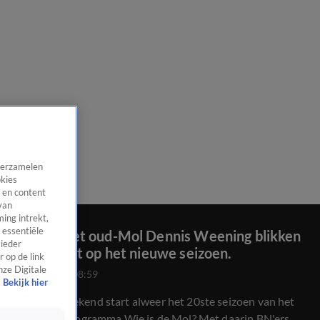
 verzamelen
okies
 en content
van
ing intrekt,
 essentiële
Samen met oud-Mol Dennis Weening blikken
 ieder
we vooruit op het nieuwe seizoen.
 op de link
nze Digitale
26 juli 2020, 08:59
Bekijk hier
Komend weekend start alweer het 20ste seizoen van het
populaire programma Wie is de Mol? Met daarin BN'ers