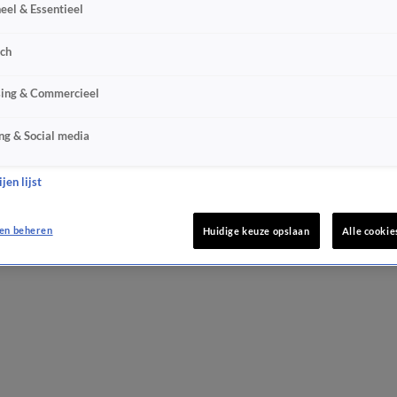
eel & Essentieel
sch
sing & Commercieel
ng & Social media
jen lijst
en beheren
Huidige keuze opslaan
Alle cookie