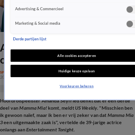
Advertising & Commercieel
Marketing & Social media
Derde partijen lijst
Amanda Seyfried laat zich uit
over derde Mamma Mia!-film
Alle cookies accepteren
Huidige keuze opslaan
SPRAAKMAKEND
20 nov 2025, 17:40
Voorkeuren beheren
Hoofdrolspeelster Amanda Seyfried denkt dat er een derde
deel van
Mamma Mia!
komt, meldt
US Weekly
. "Misschien ben
ik gewoon naïef, maar ik ben er vrij zeker van dat
Mamma Mia
3
een uitgemaakte zaak is", vertelde de 39-jarige actrice
onlangs aan
Entertainment Tonight
.