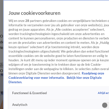
Jouw cookievoorkeuren
Wij en onze
28
partners gebruiken cookies en vergelijkbare technieken 
informatie te verzamelen over jou als gebruiker van onze website(s), jou
gedrag en jouw apparaten. Als je „Alle cookies accepteren” selecteert,
worden trackingtechnologieën ingeschakeld om onze advertenties en
Overzicht
Afleveringen
Tip
Entertainment
BN'ers
TV
Crime
Algemeen
content te kunnen personaliseren, onze producten en diensten te verbet
de redactie
Nieuwsbrief
en om de prestaties van advertenties en content te meten. Als je „Huidi
keuze opslaan” selecteert of je toestemming intrekt, worden deze
Volg Shownieuws
trackingtechnologieën uitgeschakeld. We gebruiken dan enkel functionel
essentiële cookies om de website goed te laten functioneren en veilig te
houden. Je kunt dit menu op ieder moment opnieuw openen om je keuzes
wijzigen of om je toestemming in te trekken door op de link Cookie-
Zoeken
instellingen onder aan de webpagina te klikken. Je selecties zullen overal
Overzicht
Entertainment
Spraakmakend
Reality
Crime
Video's
Afl
binnen onze Digitale Diensten worden doorgevoerd.
Raadpleeg onze
Cookieverklaring voor meer informatie.
Bekijk hier onze Digitale
Diensten.
Altijd ac
Functioneel & Essentieel
Analytisch