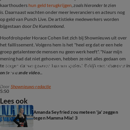
kaarthouders
hun geld terugkrijgen
,
zoals hieronder te zien
is.
Daarnaast wachten onder meer leveranciers en acteurs nog
op geld van Punch Live. De artistieke medewerkers worden
bijgestaan door
De Kunstenbond.
Hoofdrolspeler Horace Cohen liet zich bij Shownieuws uit over
het faillissement. Volgens hem is het "heel erg dat er een hele
groep getalenteerde mensen nu geen werk heeft". "Naar mijn
mening had dat niet gehoeven, hebben ze niet alles gedaan om
Horace Cohen over stoppen Mamma Mia! The 
te zorgen dat we gewoon kunnen spelen."
Bekijk meer daarover in
Party
onderstaande video
...
Door
Shownieuws-redactie
5:50
Lees ook
Amanda Seyfried zou meteen 'ja' zeggen
tegen Mamma Mia! 3