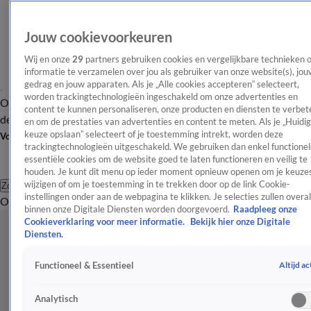
Jouw cookievoorkeuren
Wij en onze
29
partners gebruiken cookies en vergelijkbare technieken 
informatie te verzamelen over jou als gebruiker van onze website(s), jou
gedrag en jouw apparaten. Als je „Alle cookies accepteren” selecteert,
worden trackingtechnologieën ingeschakeld om onze advertenties en
Overzicht
Afleveringen
Tip
Entertainment
BN'ers
TV
Crime
Algemeen
content te kunnen personaliseren, onze producten en diensten te verbet
de redactie
Nieuwsbrief
en om de prestaties van advertenties en content te meten. Als je „Huidi
keuze opslaan” selecteert of je toestemming intrekt, worden deze
Volg Shownieuws
trackingtechnologieën uitgeschakeld. We gebruiken dan enkel functionel
essentiële cookies om de website goed te laten functioneren en veilig te
houden. Je kunt dit menu op ieder moment opnieuw openen om je keuzes
wijzigen of om je toestemming in te trekken door op de link Cookie-
Zoeken
instellingen onder aan de webpagina te klikken. Je selecties zullen overal
Overzicht
Entertainment
Spraakmakend
Reality
Crime
Video's
Afl
binnen onze Digitale Diensten worden doorgevoerd.
Raadpleeg onze
Cookieverklaring voor meer informatie.
Bekijk hier onze Digitale
Diensten.
Altijd ac
Functioneel & Essentieel
Analytisch