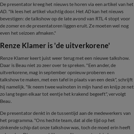
De presentator kreeg het nieuws te horen via een artikel van het
AD
. "Ik lees het artikel vluchtig door. Het
AD
kan het nieuws
bevestigen: de talkshow op de late avond van RTL 4 stopt voor
de zomer en de presentatoren liggen eruit. Ze moeten wel nog
even het seizoen afmaken."
Renze Klamer is 'de uitverkorene'
Renze Klamer keert juist weer terug met een nieuwe talkshow.
Daar is Beau niet zo zeer over te spreken. "Een ander, de
uitverkorene, mag in september opnieuw proberen een
talkshow te maken,
met een tafel in plaats van een desk", schrijft
hij namelijk. "Ik neem twee walnoten in mijn hand en knijp ze net
zo lang tegen elkaar tot eentje het krakend begeeft", vervolgt
Beau.
De presentator denkt in de tussentijd aan de medewerkers van
het programma. "Ons hechte team, dat al die tijd op het
zinkende schip dat onze talkshow was, toch de moed erin heeft