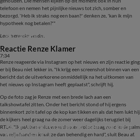
gehouden. Die mensen kijken op dit moment ook in hun
telefoon en nemen het pijnlijke nieuws tot zich, somber en
bezorgd. 'Heb ik straks nog een baan?' denken ze, 'kan ik mijn
hypotheek nog betalen?'"
RTL Tonight stopt definitief
Lees hieronder verder.
Reactie Renze Klamer
7:34
Renze reageerde via Instagram op het nieuws en zijn reactie ging
er bij Beau niet lekker in. "Ik krijg een screenshot binnen van een
bericht dat de uitverkorene onmiddellijk na het uitkomen van
het nieuws op Instagram heeft geplaatst", schrijft hij.
Op de foto zag je Renze met een brede lach aan een
talkshowtafel zitten. Onder het bericht stond of hij ergens
binnenkort zo'n tafel op de kop kan tikken en als dat hem lukt hij
de kijkers heel graag na de zomer weer dagelijks terugziet bij
Albert Verlinde reageert op 'sneer' van Renze 
RTL4. "Ik pak twee nieuwe walnoten, rol ze traag rond in de palm
Klamer naar RTL
van mijn hand en kraak ze dan behendig en hard", sluit Beau af.