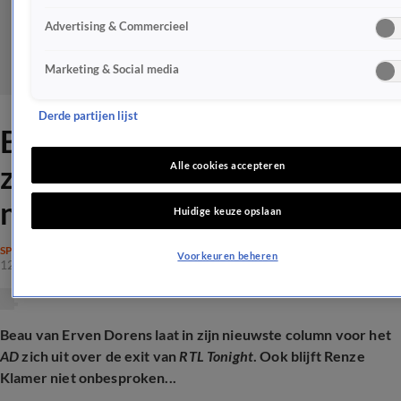
Advertising & Commercieel
Marketing & Social media
Derde partijen lijst
Beau van Erven Dorens laat
zich uit over Renze Klamer
Alle cookies accepteren
na 'sneer'
Huidige keuze opslaan
SPRAAKMAKEND
Voorkeuren beheren
12 apr 2026, 10:52
Beau van Erven Dorens laat in zijn nieuwste column voor het
AD
zich uit over de exit van
RTL Tonight
. Ook blijft Renze
Klamer niet onbesproken...