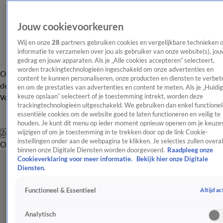
Jouw cookievoorkeuren
Wij en onze
28
partners gebruiken cookies en vergelijkbare technieken 
informatie te verzamelen over jou als gebruiker van onze website(s), jou
gedrag en jouw apparaten. Als je „Alle cookies accepteren” selecteert,
worden trackingtechnologieën ingeschakeld om onze advertenties en
Overzicht
Afleveringen
Tip
Entertainment
BN'ers
TV
Crime
Algemeen
content te kunnen personaliseren, onze producten en diensten te verbet
de redactie
Nieuwsbrief
en om de prestaties van advertenties en content te meten. Als je „Huidi
keuze opslaan” selecteert of je toestemming intrekt, worden deze
Volg Shownieuws
trackingtechnologieën uitgeschakeld. We gebruiken dan enkel functionel
essentiële cookies om de website goed te laten functioneren en veilig te
houden. Je kunt dit menu op ieder moment opnieuw openen om je keuzes
wijzigen of om je toestemming in te trekken door op de link Cookie-
Zoeken
instellingen onder aan de webpagina te klikken. Je selecties zullen overal
Overzicht
Entertainment
Spraakmakend
Reality
Crime
Video's
Afl
binnen onze Digitale Diensten worden doorgevoerd.
Raadpleeg onze
Cookieverklaring voor meer informatie.
Bekijk hier onze Digitale
Diensten.
Altijd ac
Functioneel & Essentieel
Analytisch