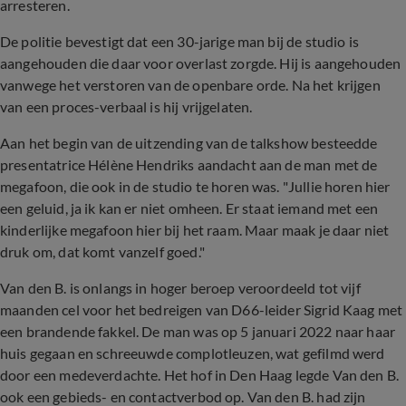
arresteren.
De politie bevestigt dat een 30-jarige man bij de studio is
aangehouden die daar voor overlast zorgde. Hij is aangehouden
vanwege het verstoren van de openbare orde. Na het krijgen
van een proces-verbaal is hij vrijgelaten.
Aan het begin van de uitzending van de talkshow besteedde
presentatrice Hélène Hendriks aandacht aan de man met de
megafoon, die ook in de studio te horen was. "Jullie horen hier
een geluid, ja ik kan er niet omheen. Er staat iemand met een
kinderlijke megafoon hier bij het raam. Maar maak je daar niet
druk om, dat komt vanzelf goed."
Van den B. is onlangs in hoger beroep veroordeeld tot vijf
maanden cel voor het bedreigen van D66-leider Sigrid Kaag met
een brandende fakkel. De man was op 5 januari 2022 naar haar
huis gegaan en schreeuwde complotleuzen, wat gefilmd werd
door een medeverdachte. Het hof in Den Haag legde Van den B.
ook een gebieds- en contactverbod op. Van den B. had zijn