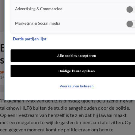
Advertising & Commercieel
Marketing & Social media
Derde partijen lijst
Bedreiger Kaag opgepakt bij
studio HLF8
Alle cookies accepteren
Huidige keuze opslaan
SPRAAKMAKEND
14 feb 2023, 22:00
Voorkeuren beheren
'Fakkelman' Max van den B. is dinsdag tijdens de uitzending van
talkshow HLF8 buiten de studio aangehouden door de politie.
Op een livestream van hemzelf is te zien dat hij lawaai maakt
met een megafoon terwijl de gasten binnen aan tafel zitten. Op
een gegeven moment komt de politie eraan om hem te