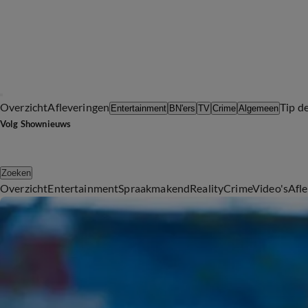
Overzicht
Afleveringen
Tip d
Entertainment
BN'ers
TV
Crime
Algemeen
Volg Shownieuws
Zoeken
Overzicht
Entertainment
Spraakmakend
Reality
Crime
Video's
Afl