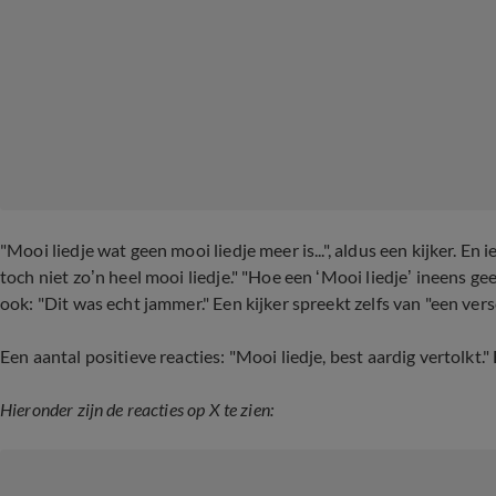
"Mooi liedje wat geen mooi liedje meer is...", aldus een kijker. 
toch niet zo’n heel mooi liedje." "Hoe een ‘Mooi liedje’ ineens gee
ook: "Dit was echt jammer." Een kijker spreekt zelfs van "een versc
Een aantal positieve reacties: "Mooi liedje, best aardig vertolkt
Hieronder zijn de reacties op X te zien: