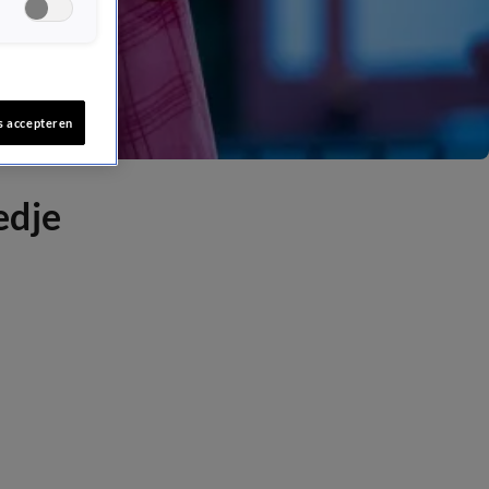
s accepteren
edje