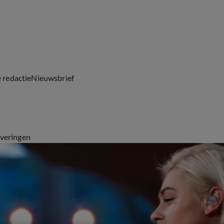
e redactie
Nieuwsbrief
everingen