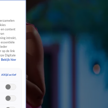
 verzamelen
okies
 en content
van
ing intrekt,
 essentiële
 ieder
 op de link
nze Digitale
Bekijk hier
Altijd actief