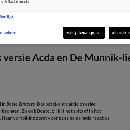
ng & Social media
jen lijst
en beheren
Huidige keuze opslaan
Alle cookie
 versie Acda en De Munnik-li
 in
Beste Zangers
. Dat betekent dat de overige
rengen. Zo ook Bente, zij bijt het spits af in het
. Haar vertolking zorgt voor zeer gemengde reacties