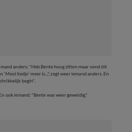
En iemand anders: "Heb Bente hoog zitten maar vond dit
n ‘Mooi liedje’ meer is...", zegt weer iemand anders. En
hrikkelijk begin".
." En ook iemand: "Bente was weer geweldig."