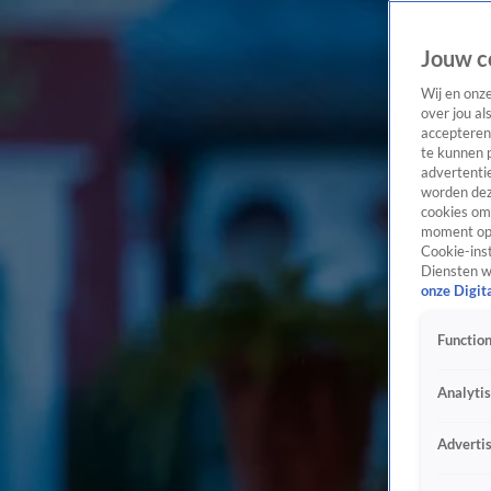
Jouw c
Wij en onz
over jou al
accepteren
te kunnen 
advertentie
worden dez
cookies om 
moment opn
Cookie-inst
Diensten w
onze Digit
Function
Analyti
Adverti