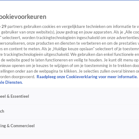
ookievoorkeuren
e
29
partners gebruiken cookies en vergelijkbare technieken om informatie te
s gebruiker van onze website(s), jouw gedrag en jouw apparaten. Als je „Alle co
” selecteert, worden trackingtechnologieën ingeschakeld om onze advertenties
personaliseren, onze producten en diensten te verbeteren en om de prestaties 
s en content te meten. Als je „Huidige keuze opslaan” selecteert of je toestemm
e trackingtechnologieën uitgeschakeld. We gebruiken dan enkel functionele en
de website goed te laten functioneren en veilig te houden. Je kunt dit menu op
ieuw openen om je keuzes te wijzigen of om je toestemming in te trekken door
ellingen onder aan de webpagina te klikken. Je selecties zullen overal binnen o
orden doorgevoerd.
Raadpleeg onze Cookieverklaring voor meer informatie.
ale Diensten.
eel & Essentieel
sch
sing & Commercieel