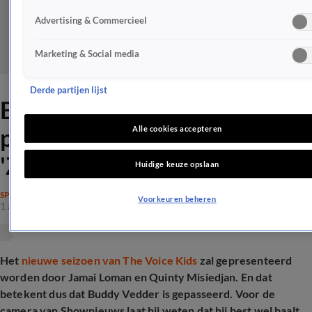
Advertising & Commercieel
Marketing & Social media
Derde partijen lijst
BN'er baalt van mislopen
presentatie The Voice Kids:
Alle cookies accepteren
'Zeker even slikken'
Huidige keuze opslaan
SPRAAKMAKEND
Voorkeuren beheren
1 apr 2025, 08:45
Het
nieuwe seizoen van The Voice Kids
zal gepresenteerd
worden door Jamai Loman en Quinty Misiedjan. En dat
betekent dus dat Buddy Vedder is gepasseerd. Voor de
camera van Shownieuws laat hij weten dat hij best wel baalt