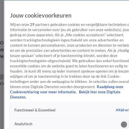
Jouw cookievoorkeuren
Wij en onze
29
partners gebruiken cookies en vergelijkbare technieken 
informatie te verzamelen over jou als gebruiker van onze website(s), jou
gedrag en jouw apparaten. Als je „Alle cookies accepteren” selecteert,
worden trackingtechnologieën ingeschakeld om onze advertenties en
Overzicht
Afleveringen
Tip
Entertainment
BN'ers
TV
Crime
Algemeen
content te kunnen personaliseren, onze producten en diensten te verbet
de redactie
Nieuwsbrief
en om de prestaties van advertenties en content te meten. Als je „Huidi
keuze opslaan” selecteert of je toestemming intrekt, worden deze
Volg Shownieuws
trackingtechnologieën uitgeschakeld. We gebruiken dan enkel functionel
essentiële cookies om de website goed te laten functioneren en veilig te
houden. Je kunt dit menu op ieder moment opnieuw openen om je keuzes
wijzigen of om je toestemming in te trekken door op de link Cookie-
Zoeken
instellingen onder aan de webpagina te klikken. Je selecties zullen overal
Overzicht
Entertainment
Spraakmakend
Reality
Crime
Video's
Afl
binnen onze Digitale Diensten worden doorgevoerd.
Raadpleeg onze
Cookieverklaring voor meer informatie.
Bekijk hier onze Digitale
Diensten.
Altijd ac
Functioneel & Essentieel
Analytisch