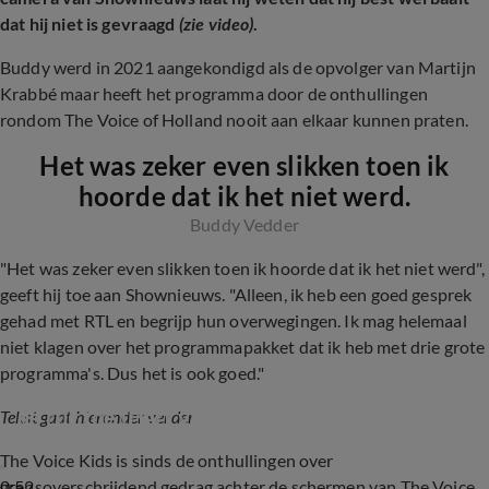
dat hij niet is gevraagd
(zie video)
.
Buddy werd in 2021 aangekondigd als de opvolger van Martijn
Krabbé maar heeft het programma door de onthullingen
rondom The Voice of Holland nooit aan elkaar kunnen praten.
Het was zeker even slikken toen ik
hoorde dat ik het niet werd.
Buddy Vedder
"Het was zeker even slikken toen ik hoorde dat ik het niet werd",
geeft hij toe aan Shownieuws. "Alleen, ik heb een goed gesprek
gehad met RTL en begrijp hun overwegingen. Ik mag helemaal
niet klagen over het programmapakket dat ik heb met drie grote
programma's. Dus het is ook goed."
Bijna helft voormalige kijkers keert The Voice 
de rug toe (Hart van Nederland)
Tekst gaat hieronder verder
The Voice Kids is sinds de onthullingen over
0:52
grensoverschrijdend gedrag achter de schermen van The Voice