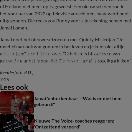
of Holland niet meer op tv geweest. Een nieuw seizoen zou in
het voorjaar van 2022 op televisie verschijnen, maar werd nooit
uitgezonden. Die reeks zou Buddy voor zijn rekening nemen met
Jamai Loman.
Jamai doet het nieuwe seizoen nu met Quinty Misiedjan. "Je
moet elkaar ook wat gunnen in het leven en je kunt niet altijd
Na alle schandalen: krijgt The Voice een 
alles krijgen", zegt hij daarover. "Ik heb er echt wel even van
tweede kans?  (Nieuws van de Dag)
gebaald maar het is ook oké. Quinty en Jamai is top, ik ga kijken."
(headerfoto: RTL)
7:25
Lees ook
Jamai 'onherkenbaar': 'Wat is er met hem
gebeurd?'
Nieuwe The Voice-coaches reageren:
'Ontzettend vereerd'