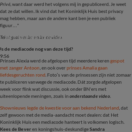
Privé
, want daar werd het volgens mij in gepubliceerd. Je weet
dat ze dat willen. Ik vind dat het Koninklijk Huis best privacy
mag hebben, maar aan de andere kant ben je een publiek
figuur…"
Discussie over de mediacode na publicatie 
foto's Alexia en Antoon
Tekst gaat verder onder de video.
Is de mediacode nog van deze tijd?
9:56
Prinses Alexia werd de afgelopen tijd meerdere keren
gespot
met zanger Antoon
, en ook over
prinses Amalia gaan
liefdesgeruchten rond
. Foto’s van de prinsessen zijn niet zomaar
te publiceren vanwege de mediacode. Dát zorgde afgelopen
week voor flink wat discussie, ook onder BN'ers met
uiteenlopende meningen, zoals in
onderstaande video
.
Shownieuws legde de kwestie voor aan bekend Nederland
, dat
zelf gewoon met de media-aandacht moet dealen: dat Het
Koninklijk Huis een mediacode hanteert is volkomen logisch.
Kees de Bever
en koningshuis-deskundige
Sandra