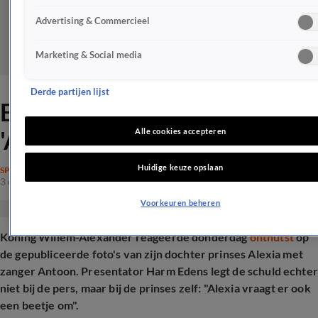
Advertising & Commercieel
Marketing & Social media
Derde partijen lijst
BN'er haalt uit naar koning:
'Alexia vraagt erom'
Alle cookies accepteren
Huidige keuze opslaan
SPRAAKMAKEND
3 okt 2025, 21:17
Voorkeuren beheren
Koning Willem-Alexander reageerde donderdag
onthutst
op
de gepubliceerde foto's van zijn dochter prinses Alexia met
zanger Antoon. Presentator Harm Edens legt de schuld echter
niet bij de pers, maar bij de prinses zelf: "Alexia vraagt er ook
een beetje om".