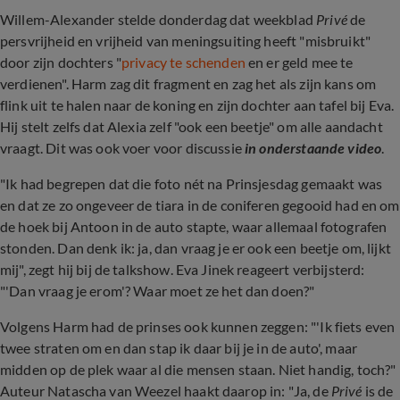
Willem-Alexander stelde donderdag dat weekblad
Privé
de
p
ersvrijheid en vrijheid van meningsuiting heeft "misbruikt"
door zijn dochters "
privacy te schenden
en er geld mee te
verdienen". Harm zag dit fragment en zag het als zijn kans om
flink uit te halen naar de koning en zijn dochter aan tafel bij Eva.
Hij stelt zelfs dat Alexia zelf "ook een beetje" om alle aandacht
vraagt. Dit was ook voer voor discussie
in onderstaande video
.
"Ik had begrepen dat die foto nét na Prinsjesdag gemaakt was
en dat ze zo ongeveer de tiara in de coniferen gegooid had en om
de hoek bij Antoon in de auto stapte, waar allemaal fotografen
stonden. Dan denk ik: ja, dan vraag je er ook een beetje om, lijkt
mij", zegt hij bij de talkshow. Eva Jinek reageert verbijsterd:
"'Dan vraag je erom'? Waar moet ze het dan doen?"
Volgens Harm had de prinses ook kunnen zeggen: "'Ik fiets even
twee straten om en dan stap ik daar bij je in de auto', maar
midden op de plek waar al die mensen staan. Niet handig, toch?"
Auteur Natascha van Weezel haakt daarop in: "Ja, de
Privé
is de