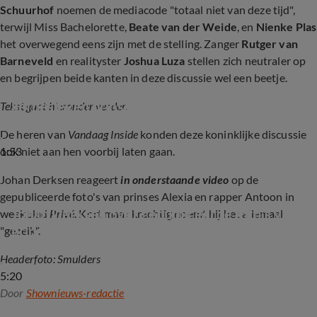
Schuurhof
noemen de mediacode "totaal niet van deze tijd",
terwijl Miss Bachelorette,
Beate van der Weide
, en
Nienke Plas
het overwegend eens zijn met de stelling. Zanger
Rutger van
Barneveld
en realityster
Joshua Luza
stellen zich neutraler op
en begrijpen beide kanten in deze discussie wel een beetje.
Gemixte reacties op 'nieuwswaarde' rondom 
liefdesleven prinsessen
Tekst gaat hieronder verder.
De heren van
Vandaag Inside
konden deze koninklijke discussie
1:53
ook niet aan hen voorbij laten gaan.
Johan Derksen reageert
in onderstaande video
op de
gepubliceerde foto's van prinses Alexia en rapper Antoon in
Johan Derksen over gepubliceerde foto's van 
weekblad
Privé
. Kort maar krachtig noemt hij het allemaal
prinses Alexia en Antoon: 'Heel moedig van 
"gezeik".
Privé!'
Headerfoto: Smulders
5:20
Door
Shownieuws-redactie