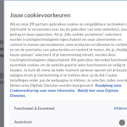
Jouw cookievoorkeuren
Wij en onze
29
partners gebruiken cookies en vergelijkbare technieken 
informatie te verzamelen over jou als gebruiker van onze website(s), jou
gedrag en jouw apparaten. Als je „Alle cookies accepteren” selecteert,
worden trackingtechnologieën ingeschakeld om onze advertenties en
Overzicht
Afleveringen
Tip
Entertainment
BN'ers
TV
Crime
Algemeen
content te kunnen personaliseren, onze producten en diensten te verbet
de redactie
Nieuwsbrief
en om de prestaties van advertenties en content te meten. Als je „Huidi
keuze opslaan” selecteert of je toestemming intrekt, worden deze
Volg Shownieuws
trackingtechnologieën uitgeschakeld. We gebruiken dan enkel functionel
essentiële cookies om de website goed te laten functioneren en veilig te
houden. Je kunt dit menu op ieder moment opnieuw openen om je keuzes
wijzigen of om je toestemming in te trekken door op de link Cookie-
Zoeken
instellingen onder aan de webpagina te klikken. Je selecties zullen overal
Overzicht
Entertainment
Spraakmakend
Reality
Crime
Video's
Afl
binnen onze Digitale Diensten worden doorgevoerd.
Raadpleeg onze
Cookieverklaring voor meer informatie.
Bekijk hier onze Digitale
Diensten.
Altijd ac
Functioneel & Essentieel
Analytisch