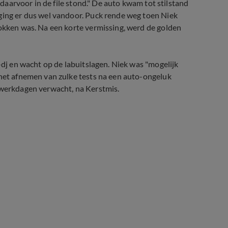
e daarvoor in de file stond." De auto kwam tot stilstand
 ging er dus wel vandoor. Puck rende weg toen Niek
rokken was. Na een korte vermissing, werd de golden
-dj en wacht op de labuitslagen. Niek was "mogelijk
 het afnemen van zulke tests na een auto-ongeluk
 werkdagen verwacht, na Kerstmis.