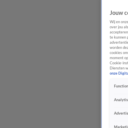
Jouw c
Wij en onz
over jou al
accepteren
te kunnen 
advertentie
worden dez
cookies om 
moment opn
Cookie-inst
Diensten w
onze Digit
Function
Analyti
Adverti
Marketi