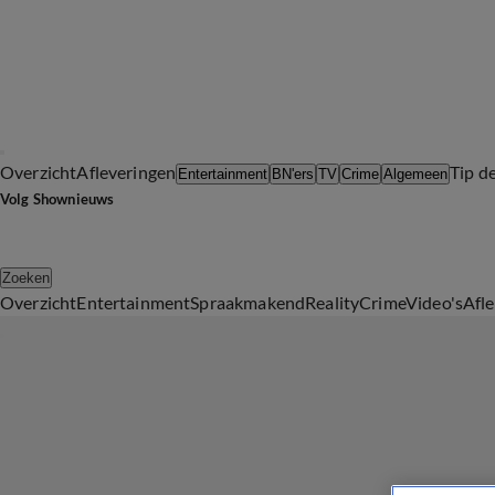
Overzicht
Afleveringen
Tip d
Entertainment
BN'ers
TV
Crime
Algemeen
Volg Shownieuws
Zoeken
Overzicht
Entertainment
Spraakmakend
Reality
Crime
Video's
Afl