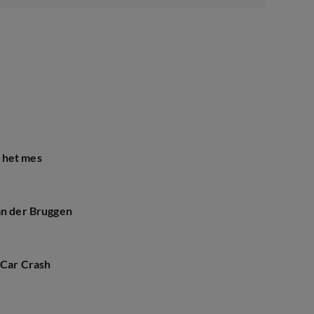
 het mes
an der Bruggen
 Car Crash