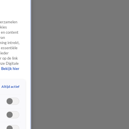
 verzamelen
okies
 en content
van
ing intrekt,
 essentiële
 ieder
 op de link
nze Digitale
Bekijk hier
Altijd actief