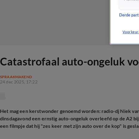
Derde parti
Voorkeur
Catastrofaal auto-ongeluk vo
SPRAAKMAKEND
24 dec 2025, 17:22
Het mag een kerstwonder genoemd worden: radio-d
j Niek v
dinsdagavond een ernstig auto-ongeluk overleefd op de A2 bij
een filmpje dat hij "zes keer met zijn auto over de kop" is gesl