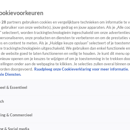
ookievoorkeuren
e
28
partners gebruiken cookies en vergelijkbare technieken om informatie te
s gebruiker van onze website(s), jouw gedrag en jouw apparaten. Als je „Alle co
” selecteert, worden trackingtechnologieën ingeschakeld om onze advertenties
personaliseren, onze producten en diensten te verbeteren en om de prestaties 
s en content te meten. Als je „Huidige keuze opslaan” selecteert of je toestemm
e trackingtechnologieën uitgeschakeld. We gebruiken dan enkel functionele en
de website goed te laten functioneren en veilig te houden. Je kunt dit menu op
ieuw openen om je keuzes te wijzigen of om je toestemming in te trekken door
ellingen onder aan de webpagina te klikken. Je selecties zullen overal binnen o
orden doorgevoerd.
Raadpleeg onze Cookieverklaring voor meer informatie.
ale Diensten.
eel & Essentieel
sch
sing & Commercieel
ng & Social media