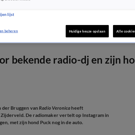
jen lijst
en beheren
Huidige keuze opslaan
Alle cookie
or bekende radio-dj en zijn h
an der Bruggen van
Radio Veronica
heeft
 Zijderveld. De radiomaker vertelt op Instagram in
agen, met zijn hond Puck nog in de auto.