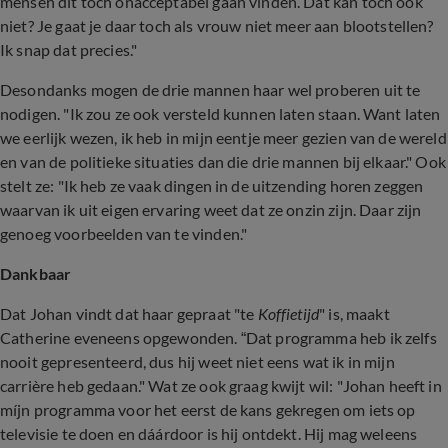
mensen dit toch onacceptabel gaan vinden. Dat kan toch ook
niet? Je gaat je daar toch als vrouw niet meer aan blootstellen?
Ik snap dat precies."
Desondanks mogen de drie mannen haar wel proberen uit te
nodigen. "Ik zou ze ook versteld kunnen laten staan. Want laten
we eerlijk wezen, ik heb in mijn eentje meer gezien van de wereld
en van de politieke situaties dan die drie mannen bij elkaar." Ook
stelt ze: "Ik heb ze vaak dingen in de uitzending horen zeggen
waarvan ik uit eigen ervaring weet dat ze onzin zijn. Daar zijn
genoeg voorbeelden van te vinden."
Dankbaar
Dat Johan vindt dat haar gepraat "te
Koffietijd
" is, maakt
Catherine eveneens opgewonden. “Dat programma heb ik zelfs
nooit gepresenteerd, dus hij weet niet eens wat ik in mijn
carrière heb gedaan." Wat ze ook graag kwijt wil: "Johan heeft in
míjn programma voor het eerst de kans gekregen om iets op
televisie te doen en dáárdoor is hij ontdekt. Hij mag weleens