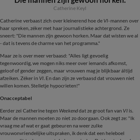
Catherine Keyl
Catherine verbaast zich over kleinerend hoe de
VI
-mannen over
haar spreken, zéker met haar journalistieke achtergrond. Ze
sneert: "Die mannen zijn gewoon horken. Maar dat wisten we al
- dat is tevens de charme van het programma."
Maar ze is over meer verbaasd: "Alles ligt gevoelig
tegenwoordig, we mogen niks meer over iemands afkomst,
geloof of gender zeggen, maar vrouwen mag je blijkbaar áltijd
afzeiken. Zéker in
VI
. En dan zijn ze verbaasd dat vrouwen niet
willen komen. Stelletje hypocrieten!"
Onacceptabel
Eerder zei Catherine tegen
Weekend
dat ze groot fan van
VI
is.
Maar de mannen moeten zo niet zo doorgaan. Ook zegt ze: "Ik
vraag me af wat er gaat gebeuren na weer zulke
vrouwonvriendelijke uitspraken, ik denk dat een heleboel