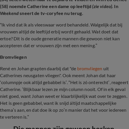
(58) noemde Catherine een dame op leeftijd
(zie video)
. In
Weekend
sneert de tv-coryfee nu terug.
“Ik vind dat ik als vleeswaar word behandeld. Walgelijk dat bij
vrouwen altijd de leeftijd erbij wordt gehaald. Wat doet dat
ertoe? Dit is de oude generatie mannen die gewoon niet kan
accepteren dat er vrouwen zijn met een mening.”
Bromvliegen
René en Johan grapten daarbij dat "de
bromvliegen
uit
Catherines neusgaten vliegen". Ook meent Johan dat haar
‘columnpje ook altijd gebabbel is’. “Het is zó onterecht’, reageert
Catherine. ’Blijkbaar lezen ze mijn column nooit. Of in elk geval
niet goed, want Johan weet er klaarblijkelijk wat over te zeggen.
Het is geen gebabbel, want ik snijd áltijd maatschappelijke
thema’s aan, en dat doe ik op zo’n manier dat het voor iedereen
te verteren is.”
Die mannen zijn gewoon horken.