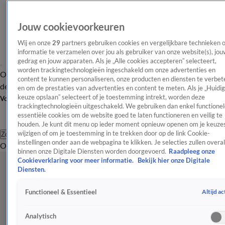
Jouw cookievoorkeuren
Wij en onze
29
partners gebruiken cookies en vergelijkbare technieken 
informatie te verzamelen over jou als gebruiker van onze website(s), jou
gedrag en jouw apparaten. Als je „Alle cookies accepteren” selecteert,
worden trackingtechnologieën ingeschakeld om onze advertenties en
Overzicht
Afleveringen
Tip
Entertainment
BN'ers
TV
Crime
Algemeen
content te kunnen personaliseren, onze producten en diensten te verbet
de redactie
Nieuwsbrief
en om de prestaties van advertenties en content te meten. Als je „Huidi
keuze opslaan” selecteert of je toestemming intrekt, worden deze
Volg Shownieuws
trackingtechnologieën uitgeschakeld. We gebruiken dan enkel functionel
essentiële cookies om de website goed te laten functioneren en veilig te
houden. Je kunt dit menu op ieder moment opnieuw openen om je keuzes
wijzigen of om je toestemming in te trekken door op de link Cookie-
Zoeken
instellingen onder aan de webpagina te klikken. Je selecties zullen overal
Overzicht
Entertainment
Spraakmakend
Reality
Crime
Video's
Afl
binnen onze Digitale Diensten worden doorgevoerd.
Raadpleeg onze
Cookieverklaring voor meer informatie.
Bekijk hier onze Digitale
Diensten.
Altijd ac
Functioneel & Essentieel
Analytisch