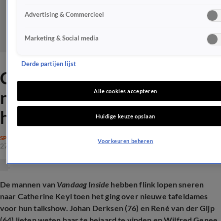
Advertising & Commercieel
Marketing & Social media
Derde partijen lijst
Catherine Keyl slaat terug
naar VI-mannen: 'Stelletje
Alle cookies accepteren
hypocrieten'
Huidige keuze opslaan
SPRAAKMAKEND
Voorkeuren beheren
27 aug 2025, 08:19
De mannen van
Vandaag Inside
hebben flink lopen sneren
naar Catherine Keyl toen het ging over nieuwe tafeldames
voor hun talkshow. Johan Derksen (76) en René van der Gijp
(64) lieten weten haar te bejaard te vinden en Wilfred Genee