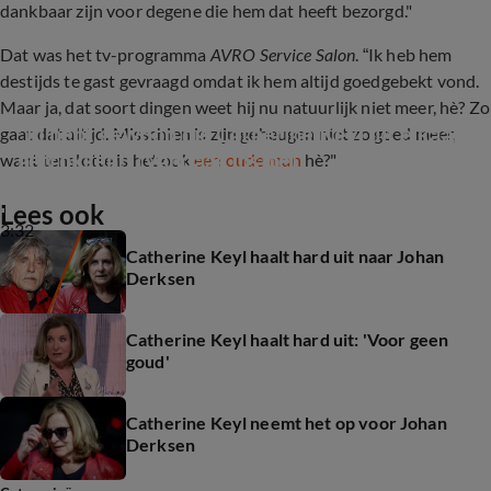
dankbaar zijn voor degene die hem dat heeft bezorgd."
Dat was het tv-programma
AVRO Service Salon
. “Ik heb hem
destijds te gast gevraagd omdat ik hem altijd goedgebekt vond.
Maar ja, dat soort dingen weet hij nu natuurlijk niet meer, hè? Zo
'Jij hebt gewoon die Catherine Keyl uit elkaar 
gaat dat altijd. Misschien is zijn geheugen niet zo goed meer,
getrokken!' (Vandaag Inside)
want tenslotte is het ook
een oude man
hè?"
Lees ook
3:32
Catherine Keyl haalt hard uit naar Johan
Derksen
Catherine Keyl haalt hard uit: 'Voor geen
goud'
Catherine Keyl neemt het op voor Johan
Derksen