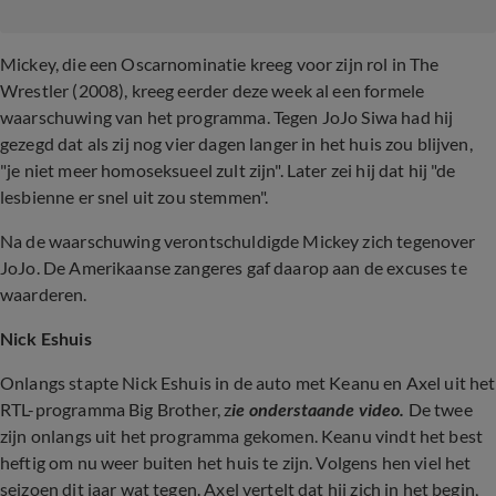
Mickey
, die een Oscarnominatie kreeg voor zijn rol in The
Wrestler (2008), kreeg eerder deze week al een formele
waarschuwing van het programma. Tegen JoJo Siwa had hij
gezegd dat als zij nog vier dagen langer in het huis zou blijven,
"je niet meer homoseksueel zult zijn". Later zei hij dat hij "de
lesbienne er snel uit zou stemmen".
Na de waarschuwing verontschuldigde Mickey zich tegenover
JoJo. De Amerikaanse zangeres gaf daarop aan de excuses te
waarderen.
Nick Eshuis
Onlangs stapte Nick Eshuis in de auto met Keanu en Axel uit het
RTL-programma Big Brother, z
ie onderstaande video.
De twee
zijn onlangs uit het programma gekomen. Keanu vindt het best
heftig om nu weer buiten het huis te zijn. Volgens hen viel het
seizoen dit jaar wat tegen. Axel vertelt dat hij zich in het begin,