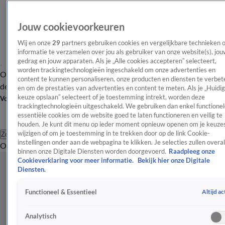
Jouw cookievoorkeuren
Wij en onze
29
partners gebruiken cookies en vergelijkbare technieken 
informatie te verzamelen over jou als gebruiker van onze website(s), jou
gedrag en jouw apparaten. Als je „Alle cookies accepteren” selecteert,
worden trackingtechnologieën ingeschakeld om onze advertenties en
Overzicht
Afleveringen
Tip
Entertainment
BN'ers
TV
Crime
Algemeen
content te kunnen personaliseren, onze producten en diensten te verbet
de redactie
Nieuwsbrief
en om de prestaties van advertenties en content te meten. Als je „Huidi
keuze opslaan” selecteert of je toestemming intrekt, worden deze
Volg Shownieuws
trackingtechnologieën uitgeschakeld. We gebruiken dan enkel functionel
essentiële cookies om de website goed te laten functioneren en veilig te
houden. Je kunt dit menu op ieder moment opnieuw openen om je keuzes
wijzigen of om je toestemming in te trekken door op de link Cookie-
Zoeken
instellingen onder aan de webpagina te klikken. Je selecties zullen overal
Overzicht
Entertainment
Spraakmakend
Reality
Crime
Video's
Afl
binnen onze Digitale Diensten worden doorgevoerd.
Raadpleeg onze
Cookieverklaring voor meer informatie.
Bekijk hier onze Digitale
Diensten.
Altijd ac
Functioneel & Essentieel
Analytisch