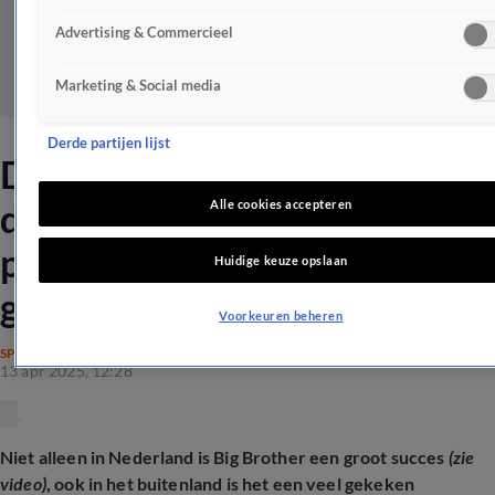
Advertising & Commercieel
Marketing & Social media
Derde partijen lijst
Deze Celebrity Big Brother-
deelnemer verlaat
Alle cookies accepteren
programma na ongepast
Huidige keuze opslaan
gedrag
Voorkeuren beheren
SPRAAKMAKEND
13 apr 2025, 12:28
Niet alleen in Nederland is Big Brother een groot succes
(zie
video)
, ook in het buitenland is het een veel gekeken