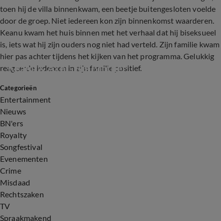
toen hij de villa binnenkwam, een beetje buitengesloten voelde
door de groep. Niet iedereen kon zijn binnenkomst waarderen.
Keanu kwam het huis binnen met het verhaal dat hij biseksueel
is, iets wat hij zijn ouders nog niet had verteld. Zijn familie kwam
hier pas achter tijdens het kijken van het programma. Gelukkig
Keanu & Axel - Big Brother
reageerde iedereen in zijn familie positief.
Categorieën
42:23
Entertainment
Nieuws
BN'ers
Royalty
Songfestival
Evenementen
Crime
Misdaad
Rechtszaken
TV
Spraakmakend