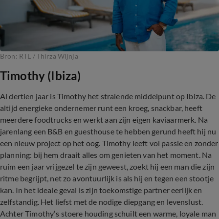
Bron: RTL / Thirza Wijnja
Timothy (Ibiza)
Al dertien jaar is Timothy het stralende middelpunt op Ibiza. De
altijd energieke ondernemer runt een kroeg, snackbar, heeft
meerdere foodtrucks en werkt aan zijn eigen kaviaarmerk. Na
jarenlang een B&B en guesthouse te hebben gerund heeft hij nu
een nieuw project op het oog. Timothy leeft vol passie en zonder
planning: bij hem draait alles om genieten van het moment. Na
ruim een jaar vrijgezel te zijn geweest, zoekt hij een man die zijn
ritme begrijpt, net zo avontuurlijk is als hij en tegen een stootje
kan. In het ideale geval is zijn toekomstige partner eerlijk en
zelfstandig. Het liefst met de nodige diepgang en levenslust.
Achter Timothy’s stoere houding schuilt een warme, loyale man