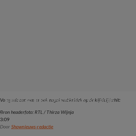
Kritiek op huidig seizoen B&B Vol Liefde
Vorig seizoen was er ook nogal wat kritiek op de kijkfcijferhit:
Bron headerfoto: RTL / Thirza Wijnja
3:09
Door
Shownieuws-redactie