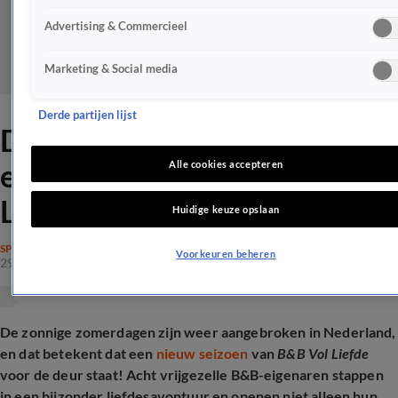
Advertising & Commercieel
Marketing & Social media
Derde partijen lijst
Déze vrijgezelle B&B-
eigenaren gaan B&B Vol
Alle cookies accepteren
Liefde-avontuur aan
Huidige keuze opslaan
SPRAAKMAKEND
Voorkeuren beheren
29 juni 2026, 21:30
De zonnige zomerdagen zijn weer aangebroken in Nederland,
en dat betekent dat een
nieuw seizoen
van
B&B Vol Liefde
voor de deur staat! Acht vrijgezelle B&B-eigenaren stappen
in een bijzonder liefdesavontuur en openen niet alleen hun