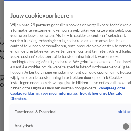
Jouw cookievoorkeuren
Wij en onze
29
partners gebruiken cookies en vergelijkbare technieken 
informatie te verzamelen over jou als gebruiker van onze website(s), jou
gedrag en jouw apparaten. Als je „Alle cookies accepteren” selecteert,
worden trackingtechnologieën ingeschakeld om onze advertenties en
Overzicht
Afleveringen
Tip
Entertainment
BN'ers
TV
Crime
Algemeen
content te kunnen personaliseren, onze producten en diensten te verbet
de redactie
Nieuwsbrief
en om de prestaties van advertenties en content te meten. Als je „Huidi
keuze opslaan” selecteert of je toestemming intrekt, worden deze
Volg Shownieuws
trackingtechnologieën uitgeschakeld. We gebruiken dan enkel functionel
essentiële cookies om de website goed te laten functioneren en veilig te
houden. Je kunt dit menu op ieder moment opnieuw openen om je keuzes
wijzigen of om je toestemming in te trekken door op de link Cookie-
Zoeken
instellingen onder aan de webpagina te klikken. Je selecties zullen overal
Overzicht
Entertainment
Spraakmakend
Reality
Crime
Video's
Afl
binnen onze Digitale Diensten worden doorgevoerd.
Raadpleeg onze
Cookieverklaring voor meer informatie.
Bekijk hier onze Digitale
Diensten.
Altijd ac
Functioneel & Essentieel
Analytisch