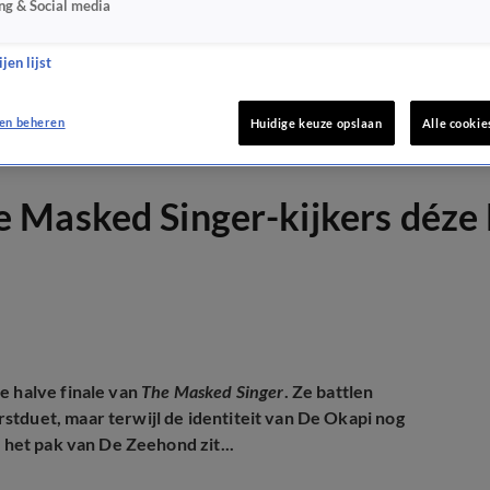
ng & Social media
jen lijst
en beheren
Huidige keuze opslaan
Alle cookie
Masked Singer-kijkers déze B
e halve finale van
The Masked Singer
. Ze battlen
stduet, maar terwijl de identiteit van De Okapi nog
 het pak van De Zeehond zit...