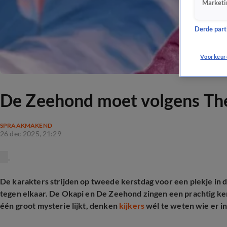
Marketi
Derde parti
Voorkeur
De Zeehond moet volgens The 
SPRAAKMAKEND
26 dec 2025, 21:29
De karakters strijden op tweede kerstdag voor een plekje in d
tegen elkaar. De Okapi en De Zeehond zingen een prachtig ker
één groot mysterie lijkt, denken
kijkers
wél te weten wie er in