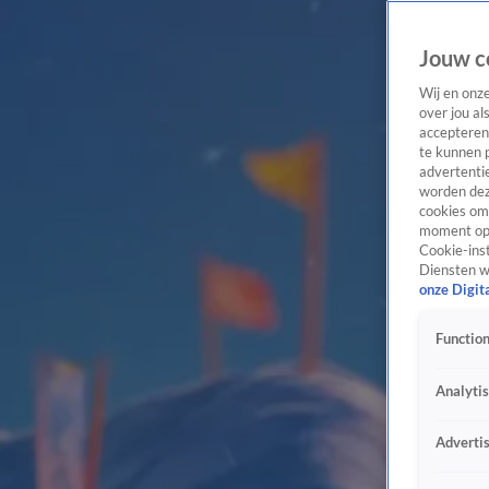
Jouw c
Wij en onz
over jou al
accepteren
te kunnen 
advertentie
worden dez
cookies om 
moment opn
Cookie-inst
Diensten w
onze Digit
Function
Analyti
Adverti