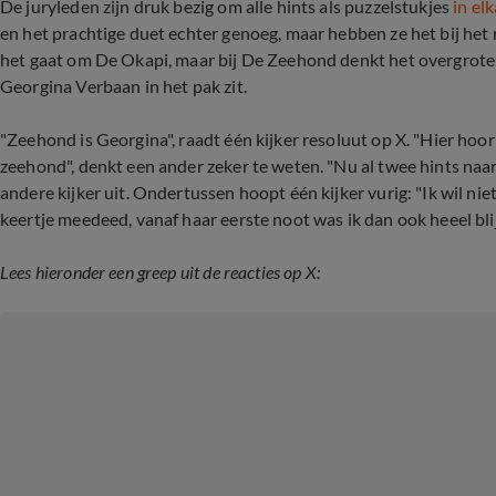
De juryleden zijn druk bezig om alle hints als puzzelstukjes
in el
en het prachtige duet echter genoeg, maar hebben ze het bij he
het gaat om De Okapi, maar bij De Zeehond denkt het overgrote
Georgina Verbaan in het pak zit.
"Zeehond is Georgina", raadt één kijker resoluut op X. "Hier hoo
zeehond", denkt een ander zeker te weten. "Nu al twee hints na
andere kijker uit. Ondertussen hoopt één kijker vurig: "Ik wil niet
keertje meedeed, vanaf haar eerste noot was ik dan ook heeel bli
Lees hieronder een greep uit de reacties op X: