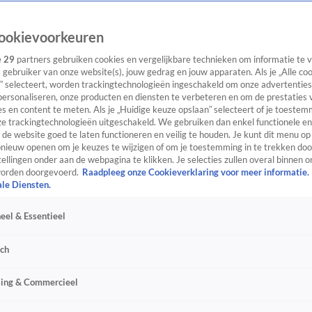
ookievoorkeuren
e
29
partners gebruiken cookies en vergelijkbare technieken om informatie te
s gebruiker van onze website(s), jouw gedrag en jouw apparaten. Als je „Alle co
” selecteert, worden trackingtechnologieën ingeschakeld om onze advertenties
personaliseren, onze producten en diensten te verbeteren en om de prestaties 
s en content te meten. Als je „Huidige keuze opslaan” selecteert of je toestemm
e trackingtechnologieën uitgeschakeld. We gebruiken dan enkel functionele en
de website goed te laten functioneren en veilig te houden. Je kunt dit menu op
ieuw openen om je keuzes te wijzigen of om je toestemming in te trekken door
ellingen onder aan de webpagina te klikken. Je selecties zullen overal binnen o
orden doorgevoerd.
Raadpleeg onze Cookieverklaring voor meer informatie.
ale Diensten.
eel & Essentieel
sch
sing & Commercieel