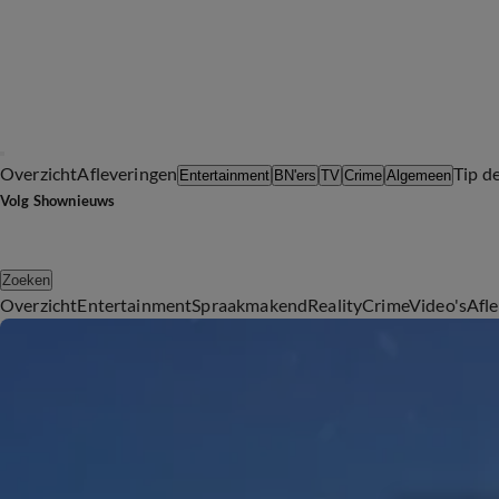
Overzicht
Afleveringen
Tip d
Entertainment
BN'ers
TV
Crime
Algemeen
Volg Shownieuws
Zoeken
Overzicht
Entertainment
Spraakmakend
Reality
Crime
Video's
Afl