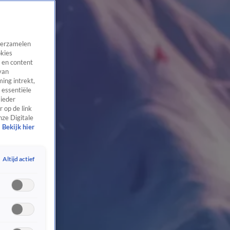
 verzamelen
okies
 en content
van
ing intrekt,
 essentiële
 ieder
 op de link
nze Digitale
Bekijk hier
Altijd actief