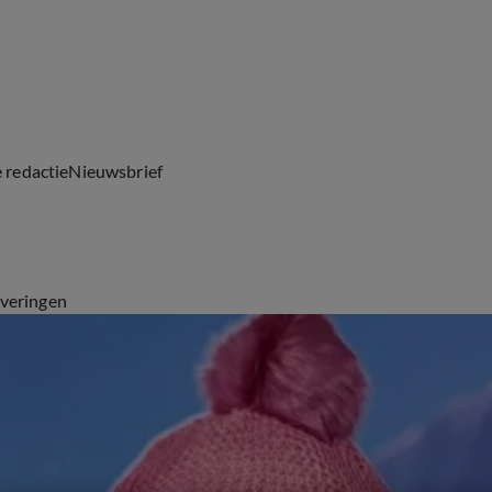
e redactie
Nieuwsbrief
everingen