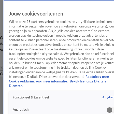
Jouw cookievoorkeuren
Wij en onze
28
partners gebruiken cookies en vergelijkbare technieken 
informatie te verzamelen over jou als gebruiker van onze website(s), jou
gedrag en jouw apparaten. Als je „Alle cookies accepteren” selecteert,
worden trackingtechnologieën ingeschakeld om onze advertenties en
Overzicht
Afleveringen
Tip
Entertainment
BN'ers
TV
Crime
Algemeen
content te kunnen personaliseren, onze producten en diensten te verbet
de redactie
Nieuwsbrief
en om de prestaties van advertenties en content te meten. Als je „Huidi
keuze opslaan” selecteert of je toestemming intrekt, worden deze
Volg Shownieuws
trackingtechnologieën uitgeschakeld. We gebruiken dan enkel functionel
essentiële cookies om de website goed te laten functioneren en veilig te
houden. Je kunt dit menu op ieder moment opnieuw openen om je keuzes
wijzigen of om je toestemming in te trekken door op de link Cookie-
Zoeken
instellingen onder aan de webpagina te klikken. Je selecties zullen overal
Overzicht
Entertainment
Spraakmakend
Reality
Crime
Video's
Afl
binnen onze Digitale Diensten worden doorgevoerd.
Raadpleeg onze
Cookieverklaring voor meer informatie.
Bekijk hier onze Digitale
Diensten.
Altijd ac
Functioneel & Essentieel
Analytisch