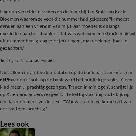
Hannah vertelde in tranen op de bank bij Jan Smit aan Karin
Bloemen waarom ze voor dit nummer had gekozen: "Ik moest
denken aan een vriendin van mij. Haar moeder is onlangs
overleden aan borstkanker. Dat was wel even een shock en ik wil
dit nummer heel graag voor jou zingen, maar ook met haar in
gedachten."
Hannah Mae over Beste Zangers-cover Geen 
Kind Meer
Tekst gaat hieronder verder.
Niet alleen de andere kandidaten op de bank barstten in tranen
5:19
uit, maar ook thuis op de bank werd het publiek geraakt. "Geen
kind meer… prachtig gezongen. Tranen in m’n ogen", schrijft Ilja
op X. Iemand anders reageert: "Te heftig voor mij nu. Ik kijk op
een later moment verder." En: "Wauw, tranen en kippenvel van
oor tot teen, prachtig."
Lees ook