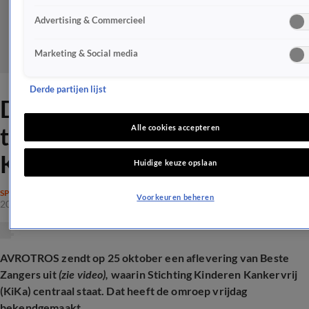
Advertising & Commercieel
Marketing & Social media
Derde partijen lijst
Deze artiesten zetten zich
tijdens Beste Zangers in voor
Alle cookies accepteren
KiKa
Huidige keuze opslaan
SPRAAKMAKEND
Voorkeuren beheren
20 juni 2025, 10:44
AVROTROS zendt op 25 oktober een aflevering van Beste
Zangers uit
(zie video),
waarin Stichting Kinderen Kankervrij
(KiKa) centraal staat. Dat heeft de omroep vrijdag
bekendgemaakt.