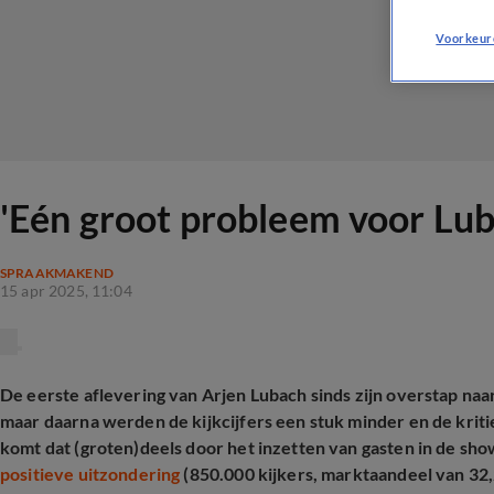
Voorkeur
'Eén groot probleem voor Luba
SPRAAKMAKEND
15 apr 2025, 11:04
De eerste aflevering van Arjen Lubach sinds zijn overstap na
maar daarna werden de kijkcijfers een stuk minder en de kri
komt dat (groten)deels door het inzetten van gasten in de sho
positieve uitzondering
(850.000 kijkers, marktaandeel van 32