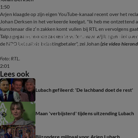
1:50
Arjen klaagde op zijn eigen YouTube-kanaal recent over het rec
Johan Derksen in het verkeerde keelgat. "Ik heb me ontzettend 
kunstenaar die z’n zakken komt vullen bij RTL en vervolgens gaa
'Als Lubach bij RTL z’n zakken wil vullen, moet hi
Talpa gegaan om onze zakken te vullen, maar wij klagen niet ove
reclameblokken'
de NPO betaalt de belastingbetaler", zei Johan
(zie video hierond
Foto: RTL.
2:01
Lees ook
Lubach gefileerd: 'De lachband doet de rest'
Maan 'verbijsterd' tijdens uitzending Lubach
Bijzondere mijlpaal voor Arjen Lubach