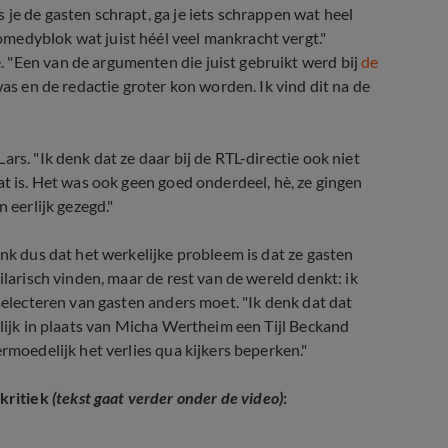
je de gasten schrapt, ga je iets schrappen wat heel
medyblok wat juist héél veel mankracht vergt."
 "Een van de argumenten die juist gebruikt werd bij
de
was en de redactie groter kon worden. Ik vind dit na de
rs. "Ik denk dat ze daar bij de RTL-directie ook niet
at is. Het was ook geen goed onderdeel, hè, ze gingen
 eerlijk gezegd."
enk dus dat het werkelijke probleem is dat ze gasten
ilarisch vinden, maar de rest van de wereld denkt: ik
 selecteren van gasten anders moet. "Ik denk dat dat
elijk in plaats van Micha Wertheim een Tijl Beckand
rmoedelijk het verlies qua kijkers beperken."
kritiek
(tekst gaat verder onder de video)
: