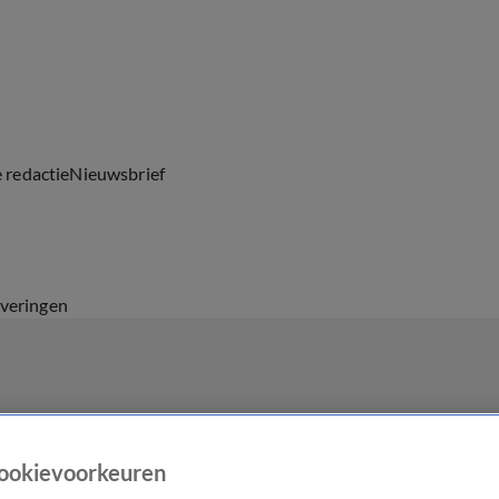
e redactie
Nieuwsbrief
everingen
ookievoorkeuren