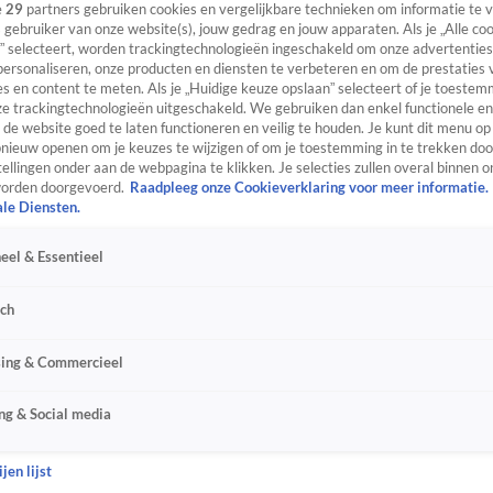
e
29
partners gebruiken cookies en vergelijkbare technieken om informatie te
s gebruiker van onze website(s), jouw gedrag en jouw apparaten. Als je „Alle co
” selecteert, worden trackingtechnologieën ingeschakeld om onze advertenties
personaliseren, onze producten en diensten te verbeteren en om de prestaties 
s en content te meten. Als je „Huidige keuze opslaan” selecteert of je toestemm
e trackingtechnologieën uitgeschakeld. We gebruiken dan enkel functionele en
de website goed te laten functioneren en veilig te houden. Je kunt dit menu op
ieuw openen om je keuzes te wijzigen of om je toestemming in te trekken door
ellingen onder aan de webpagina te klikken. Je selecties zullen overal binnen o
orden doorgevoerd.
Raadpleeg onze Cookieverklaring voor meer informatie.
ale Diensten.
eel & Essentieel
sch
sing & Commercieel
ng & Social media
jen lijst