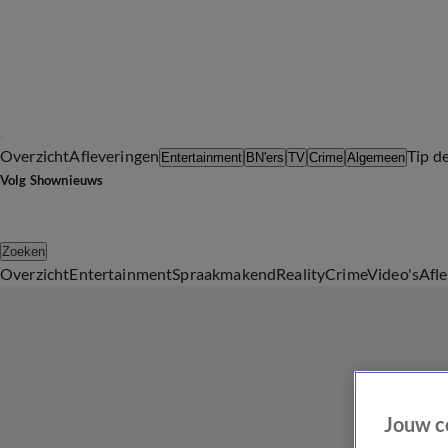
Overzicht
Afleveringen
Tip d
Entertainment
BN'ers
TV
Crime
Algemeen
Volg Shownieuws
Zoeken
Overzicht
Entertainment
Spraakmakend
Reality
Crime
Video's
Afl
Jouw c