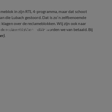
lameblok in zijn RTL 4-programma, maar dat schoot
aan die Lubach gestoord. Dat is zo’n zelfbenoemde
t klagen over de reclameblokken. Wij zijn ook naar
j niet gaan zeiken over 
r de reclameblokken – dáár worden we van betaald. Bij
er)
.