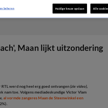
en beheren
Huidige keuze opslaan
Alle cookie
ch', Maan lijkt uitzondering
ar RTL werd nog heel erg goed ontvangen
(zie video)
,
tiek nam toe. Volgens mediadeskundige Victor Vlam
w,
al vormde zangeres Maan de Steenwinkel een
,2%).