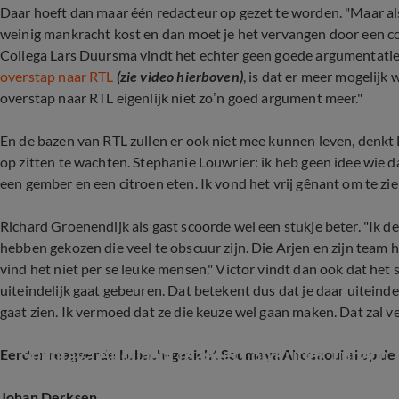
Daar hoeft dan maar één redacteur op gezet te worden. "Maar als 
weinig mankracht kost en dan moet je het vervangen door een co
Collega Lars Duursma vindt het echter geen goede argumentatie.
overstap naar RTL
(zie video hierboven)
, is dat er meer mogelijk 
overstap naar RTL eigenlijk niet zo’n goed argument meer."
En de bazen van RTL zullen er ook niet mee kunnen leven, denkt La
op zitten te wachten. Stephanie Louwrier: ik heb geen idee wie d
een gember en een citroen eten. Ik vond het vrij gênant om te zien
Richard Groenendijk als gast scoorde wel een stukje beter. "Ik d
hebben gekozen die veel te obscuur zijn. Die Arjen en zijn team h
vind het niet per se leuke mensen." Victor vindt dan ook dat het
uiteindelijk gaat gebeuren. Dat betekent dus dat je daar uiteind
gaat zien. Ik vermoed dat ze die keuze wel gaan maken. Dat zal ve
Soumaya Ahouaoui reageert op kritiek Lubach
Eerder reageerde Lubach-gezicht Soumaya Ahouaoui al op de 
Johan Derksen