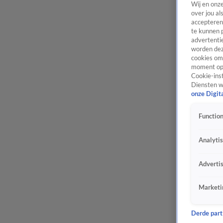
Wij en onz
over jou al
accepteren
te kunnen 
advertentie
worden dez
cookies om 
moment opn
Cookie-inst
Diensten w
onze Digit
Function
Analyti
Adverti
Marketi
Derde parti