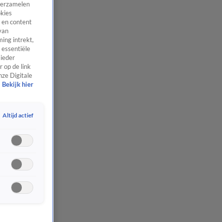
 verzamelen
okies
 en content
van
ing intrekt,
 essentiële
 ieder
 op de link
nze Digitale
Bekijk hier
Altijd actief