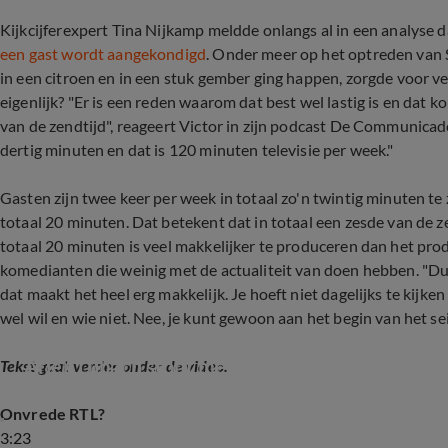
Kijkcijferexpert Tina Nijkamp meldde onlangs al in een analyse 
een gast wordt aangekondigd
. Onder meer op het optreden van 
in een citroen en in een stuk gember ging happen, zorgde voor vee
eigenlijk? "Er is een reden waarom dat best wel lastig is en dat k
van de zendtijd", reageert Victor in zijn podcast De Communicad
dertig minuten en dat is 120 minuten televisie per week."
Gasten zijn twee keer per week in totaal zo'n twintig minuten te 
totaal 20 minuten. Dat betekent dat in totaal een zesde van de z
totaal 20 minuten is veel makkelijker te produceren dan het pr
komedianten die weinig met de actualiteit van doen hebben. "Du
dat maakt het heel erg makkelijk. Je hoeft niet dagelijks te kijken
wel wil en wie niet. Nee, je kunt gewoon aan het begin van het s
Arjen Lubach stopt met De Avondshow en vert
Tekst gaat verder onder de video.
Onvrede RTL?
3:23