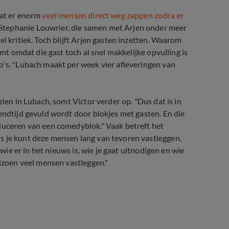
dat er enorm
veel mensen direct weg zappen zodra er
Stephanie Louwrier, die samen met Arjen onder meer
l kritiek. Toch blijft Arjen gasten inzetten. Waarom
omt omdat die gast toch al snel makkelijke opvulling is
o's. "Lubach maakt per week vier afleveringen van
zien in Lubach, somt Victor verder op. "Dus dat is in
endtijd gevuld wordt door blokjes met gasten. En die
oduceren van een comedyblok." Vaak betreft het
s je kunt deze mensen lang van tevoren vastleggen,
 wie er in het nieuws is, wie je gaat uitnodigen en wie
eizoen veel mensen vastleggen."
rekt bij VPRO