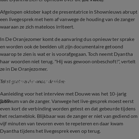
Afgelopen oktober kapt de presentatrice in Shownieuws abrupt
een livegesprek met hem af vanwege de houding van de zanger
waaraan ze zich mateloos irriteert.
In De Oranjezomer komt de aanvaring dus opnieuw ter sprake
en worden ook de beelden uit zijn documentaire getoond
waarop te zien is wat er is voorafgegaan. Toch neemt Dyantha
haar woorden niet terug. "Hij was gewoon onbeschoft!", vertelt
ze in De Oranjezomer.
Dyantha Brooks blikt terug op tv-ruzie met 
Douwe Bob: ‘Hij was gewoon onbeschoft!’
Tekst gaat verder onder de video
Aanleiding voor het interview met Douwe was het 10-jarig
3:49
jubileum van de zanger. Vanwege het live-gesprek moest eerst
even kort de verbinding worden getest en dat gebeurde tijdens
het reclameblok. Blijkbaar was de zanger er niet van gediend om
vijf minuten van tevoren even te repeteren en daar kwam
Dyantha tijdens het livegesprek even op terug.