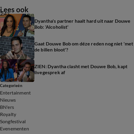
Lees ook
2:43
Dyantha's partner haalt hard uit naar Douwe
Bob: 'Alcoholist'
Gaat Douwe Bob om déze reden nog niet 'met
de billen bloot'?
ZIEN: Dyantha clasht met Douwe Bob, kapt
livegesprek af
Categorieën
Entertainment
Nieuws
BN'ers
Royalty
Songfestival
Evenementen