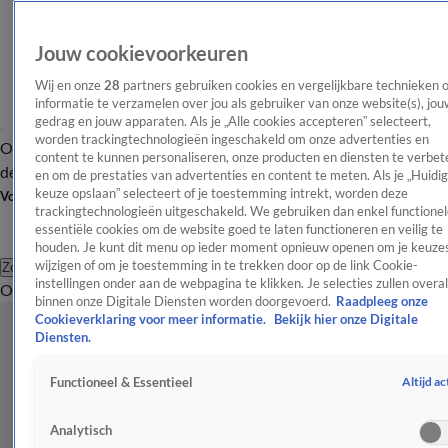
Jouw cookievoorkeuren
Wij en onze
28
partners gebruiken cookies en vergelijkbare technieken 
informatie te verzamelen over jou als gebruiker van onze website(s), jou
gedrag en jouw apparaten. Als je „Alle cookies accepteren” selecteert,
worden trackingtechnologieën ingeschakeld om onze advertenties en
Overzicht
Afleveringen
Tip
Entertainment
BN'ers
TV
Crime
Algemeen
content te kunnen personaliseren, onze producten en diensten te verbet
de redactie
Nieuwsbrief
en om de prestaties van advertenties en content te meten. Als je „Huidi
keuze opslaan” selecteert of je toestemming intrekt, worden deze
Volg Shownieuws
trackingtechnologieën uitgeschakeld. We gebruiken dan enkel functionel
essentiële cookies om de website goed te laten functioneren en veilig te
houden. Je kunt dit menu op ieder moment opnieuw openen om je keuzes
wijzigen of om je toestemming in te trekken door op de link Cookie-
Zoeken
instellingen onder aan de webpagina te klikken. Je selecties zullen overal
Overzicht
Entertainment
Spraakmakend
Reality
Crime
Video's
Afl
binnen onze Digitale Diensten worden doorgevoerd.
Raadpleeg onze
Cookieverklaring voor meer informatie.
Bekijk hier onze Digitale
Diensten.
Altijd ac
Functioneel & Essentieel
Analytisch