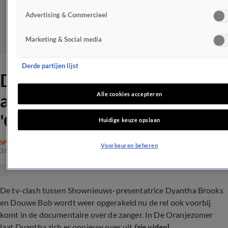
Advertising & Commercieel
Marketing & Social media
Derde partijen lijst
Dyantha stellig over
aanvaring Douwe Bob:
Alle cookies accepteren
'Gewoon onbeschoft'
Huidige keuze opslaan
SPRAAKMAKEND
Voorkeuren beheren
26 juli 2024, 12:14
De tv-clash tussen Shownieuws-presentatrice Dyantha Brooks
en Douwe Bob wordt weer opgerakeld nu de rel ook voorbij
komt in de documentaire over de zanger. In De Oranjezomer
laat Dyantha zich er opnieuw over uit
(zie video)
.