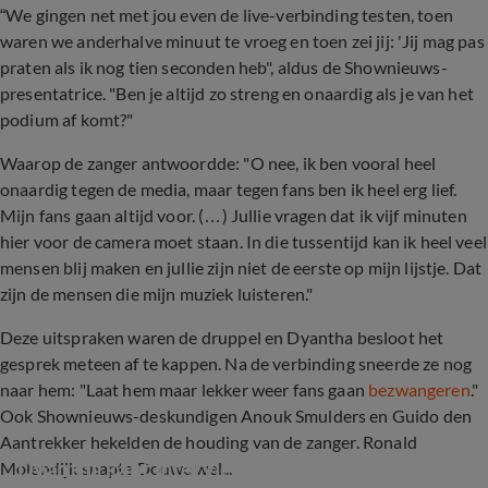
“We gingen net met jou even de live-verbinding testen, toen
waren we anderhalve minuut te vroeg en toen zei jij: 'Jij mag pas
praten als ik nog tien seconden heb", aldus de Shownieuws-
presentatrice. "Ben je altijd zo streng en onaardig als je van het
podium af komt?"
Waarop de zanger antwoordde: "O nee, ik ben vooral heel
onaardig tegen de media, maar tegen fans ben ik heel erg lief.
Mijn fans gaan altijd voor. (…) Jullie vragen dat ik vijf minuten
hier voor de camera moet staan. In die tussentijd kan ik heel veel
mensen blij maken en jullie zijn niet de eerste op mijn lijstje. Dat
zijn de mensen die mijn muziek luisteren."
Deze uitspraken waren de druppel en Dyantha besloot het
gesprek meteen af te kappen. Na de verbinding sneerde ze nog
naar hem: "Laat hem maar lekker weer fans gaan
bezwangeren
."
Ook Shownieuws-deskundigen Anouk Smulders en Guido den
Aantrekker hekelden de houding van de zanger. Ronald
Dyantha kapt interview Douwe Bob af
Molendijk snapte Douwe wel...